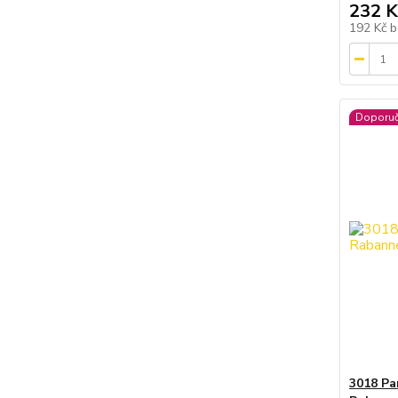
232 K
192 Kč
b
Doporu
3018 Pa