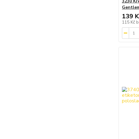
3230 Kr
Gentle
139 K
115 Kč
b