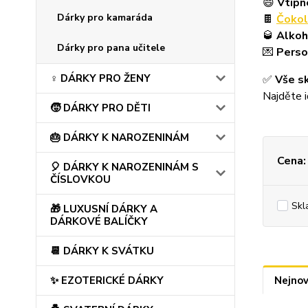
😄
Vtipn
Dárky pro kamaráda
🍫
Čokol
🥃
Alkoh
Dárky pro pana učitele
💌
Perso
♀️ DÁRKY PRO ŽENY
✅
Vše s
Najděte i
🧒 DÁRKY PRO DĚTI
🎂 DÁRKY K NAROZENINÁM
Cena:
🎈 DÁRKY K NAROZENINÁM S
ČÍSLOVKOU
Skl
🎁 LUXUSNÍ DÁRKY A
DÁRKOVÉ BALÍČKY
📆 DÁRKY K SVÁTKU
✨ EZOTERICKÉ DÁRKY
Nejnov