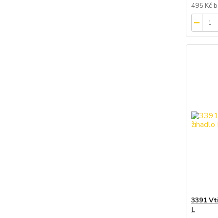
495 Kč
b
3391 Vt
L