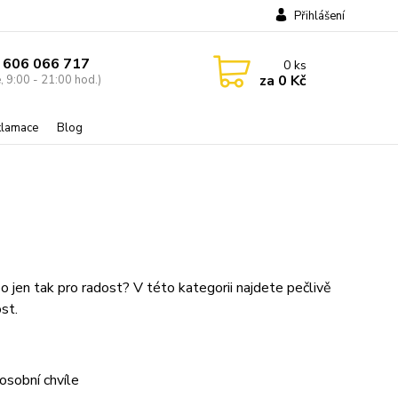
Přihlášení
 606 066 717
0
ks
za
0 Kč
, 9:00 - 21:00 hod.)
eklamace
Blog
o jen tak pro radost? V této kategorii najdete pečlivě
st.
osobní chvíle