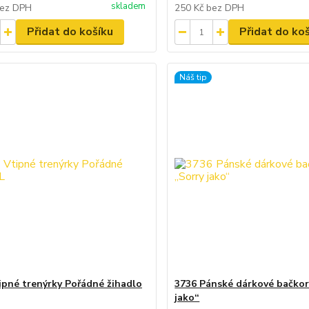
skladem
ez DPH
250 Kč
bez DPH
Přidat do košíku
Přidat do ko
Náš tip
ipné trenýrky Pořádné žihadlo
3736 Pánské dárkové bačkor
jako“