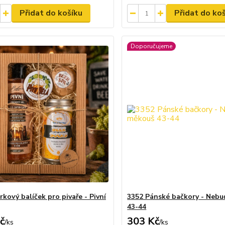
Přidat do košíku
Přidat do ko
Doporučujeme
kový balíček pro pivaře - Pivní
3352 Pánské bačkory - Neb
43-44
č
303 Kč
/
ks
/
ks