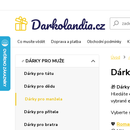
Co musíte vědět
Doprava a platba
Obchodní podmínky
K
Úvod
♂️ DÁRKY PRO MUŽE
Dárk
Dárky pro tátu
Dárky pro dědu
🎁
Dárky
Hledáte
Dárky pro manžela
vybrané
Dárky pro přítele
Vyberte s
💖
Roman
Dárky pro bratra