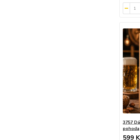
3757 Dár
pohoda
599 K