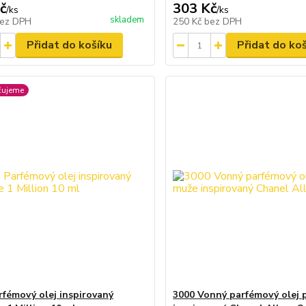
č
303 Kč
/
ks
/
ks
skladem
ez DPH
250 Kč
bez DPH
Přidat do košíku
Přidat do ko
čujeme
rfémový olej inspirovaný
3000 Vonný parfémový olej 