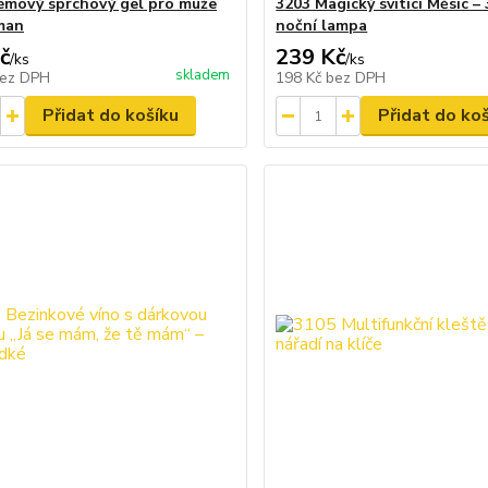
émový sprchový gel pro muže
3203 Magický svítící Měsíc –
man
noční lampa
č
239 Kč
/
ks
/
ks
skladem
ez DPH
198 Kč
bez DPH
Přidat do košíku
Přidat do ko