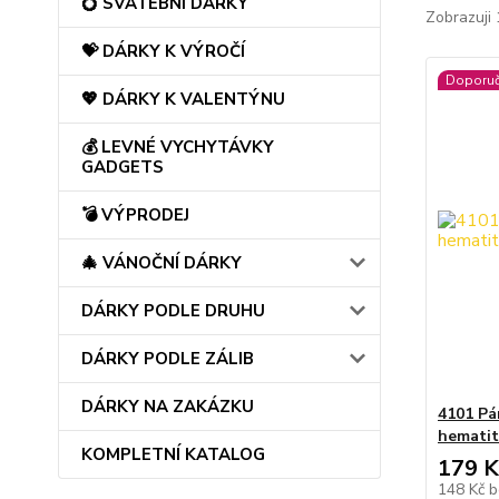
💍 SVATEBNÍ DÁRKY
Zobrazuji 
💝 DÁRKY K VÝROČÍ
Doporu
💖 DÁRKY K VALENTÝNU
💰 LEVNÉ VYCHYTÁVKY
GADGETS
💣 VÝPRODEJ
🎄 VÁNOČNÍ DÁRKY
DÁRKY PODLE DRUHU
DÁRKY PODLE ZÁLIB
DÁRKY NA ZAKÁZKU
4101 Pá
hemati
KOMPLETNÍ KATALOG
179 K
148 Kč
b