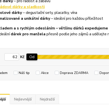
é dárky
– pro radost a zábavu
ádové dárky a sladkosti
olové dárky
– degustační sety, placatky, vína
nalizované a unikátní dárky
– ideální pro každou příležitost
kladem a s rychlým odesláním – většinu dárků expedujeme 
deální
dárek pro manžela
přesně podle jeho zájmů a udělejte r
Kč
Od
adem
Náš tip
Akce
Doprava ZDARMA
Dopor
ější
Nejlevnější
Nejdražší