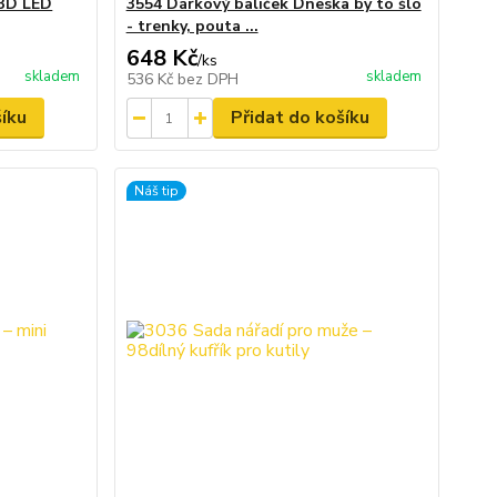
 3D LED
3554 Dárkový balíček Dneska by to šlo
- trenky, pouta ...
648 Kč
/
ks
skladem
skladem
536 Kč
bez DPH
šíku
Přidat do košíku
Náš tip