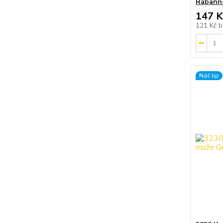
Rabanne
147 K
121 Kč
b
Náš tip