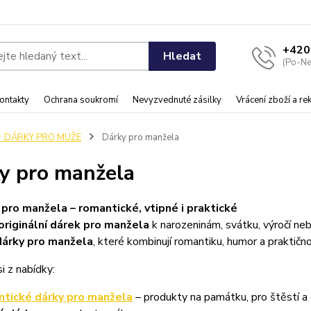
+420
Hledat
(Po-Ne
ontakty
Ochrana soukromí
Nevyzvednuté zásilky
Vrácení zboží a r
♂️ DÁRKY PRO MUŽE
Dárky pro manžela
y pro manžela
 pro manžela – romantické, vtipné i praktické
originální dárek pro manžela
k narozeninám, svátku, výročí neb
dárky pro manžela
, které kombinují romantiku, humor a praktično
i z nabídky:
tické dárky pro manžela
– produkty na památku, pro štěstí a 