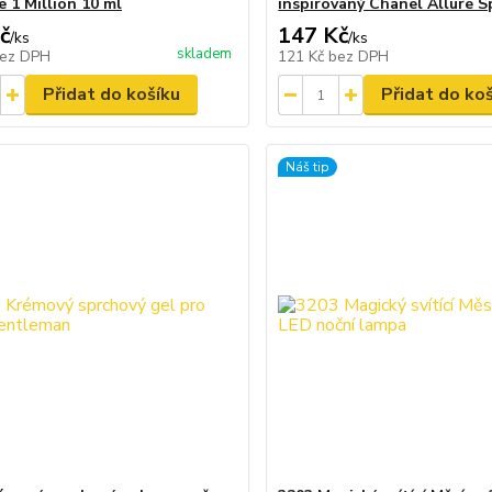
 1 Million 10 ml
inspirovaný Chanel Allure S
č
147 Kč
/
ks
/
ks
skladem
ez DPH
121 Kč
bez DPH
Přidat do košíku
Přidat do ko
Náš tip