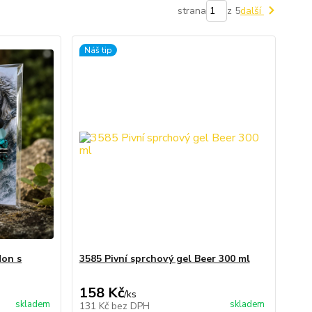
strana
z 5
další
Náš tip
don s
3585 Pivní sprchový gel Beer 300 ml
158 Kč
/
ks
skladem
skladem
131 Kč
bez DPH