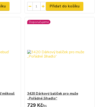
šíku
Přidat do košíku
Doporučujeme
uď měkouš
3420 Dárkový balíček pro muže
„Pořádné žihadlo“
729 Kč
/
ks