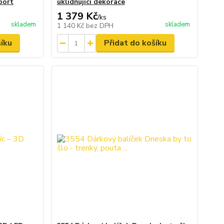
port
uklidňující dekorace
1 379 Kč
/
ks
skladem
skladem
1 140 Kč
bez DPH
šíku
Přidat do košíku