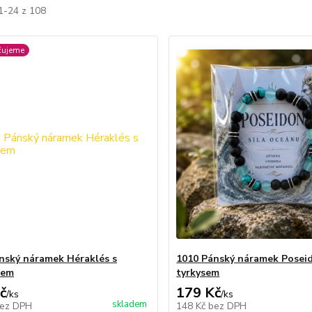
1-24 z 108
čujeme
nský náramek Héraklés s
1010 Pánský náramek Posei
tem
tyrkysem
č
179 Kč
/
ks
/
ks
skladem
ez DPH
148 Kč
bez DPH