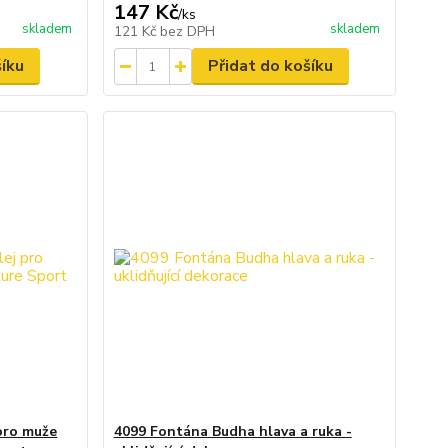
147 Kč
/
ks
skladem
skladem
121 Kč
bez DPH
šíku
Přidat do košíku
pro muže
4099 Fontána Budha hlava a ruka -