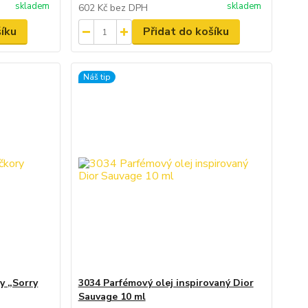
skladem
skladem
602 Kč
bez DPH
šíku
Přidat do košíku
Náš tip
y „Sorry
3034 Parfémový olej inspirovaný Dior
Sauvage 10 ml