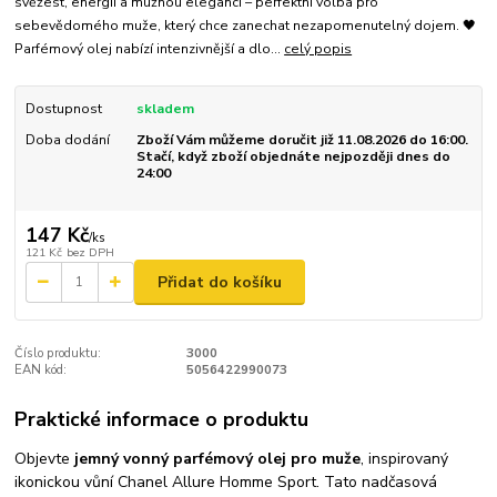
svěžest, energii a mužnou eleganci – perfektní volba pro
sebevědomého muže, který chce zanechat nezapomenutelný dojem. 🖤
Parfémový olej nabízí intenzivnější a dlo...
celý popis
Dostupnost
skladem
Doba dodání
Zboží Vám můžeme doručit již 11.08.2026 do 16:00.
Stačí, když zboží objednáte nejpozději dnes do
24:00
147 Kč
/
ks
121 Kč
bez DPH
Přidat do košíku
Číslo produktu:
3000
EAN kód:
5056422990073
Praktické informace o produktu
Objevte
jemný vonný parfémový olej pro muže
, inspirovaný
ikonickou vůní Chanel Allure Homme Sport. Tato nadčasová