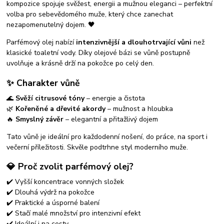
kompozice spojuje svěžest, energii a mužnou eleganci – perfektní
volba pro sebevědomého muže, který chce zanechat
nezapomenutelný dojem. 🖤
Parfémový olej nabízí
intenzivnější a dlouhotrvající vůni
než
klasické toaletní vody. Díky olejové bázi se vůně postupně
uvolňuje a krásně drží na pokožce po celý den.
✨ Charakter vůně
🌊
Svěží citrusové tóny
– energie a čistota
🌿
Kořeněné a dřevité akordy
– mužnost a hloubka
🔥
Smyslný závěr
– elegantní a přitažlivý dojem
Tato vůně je ideální pro každodenní nošení, do práce, na sport i
večerní příležitosti. Skvěle podtrhne styl moderního muže.
💎 Proč zvolit parfémový olej?
✔️ Vyšší koncentrace vonných složek
✔️ Dlouhá výdrž na pokožce
✔️ Praktické a úsporné balení
✔️ Stačí malé množství pro intenzivní efekt
✔️ Ideální i na cesty