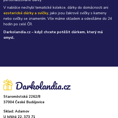
V nabídce nechybí tematické kolekce, dárky do domácnosti ani
ezoterické dárky a svíčky
, jako jsou čakrové svíčky s kameny
nebo svíčky se znamením. Vše máme skladem a odesíláme do 24
hodin po celé ČR.
Darkolandia.cz – když chcete potěšit dárkem, který má
smysl.
Staroměstská 2262/8
37004 České Budějovice
Sklad: Adamov
U hřiště 22, 373 71