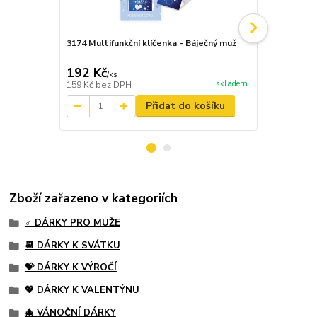
3174 Multifunkční klíčenka - Báječný muž
3230 Krémov
Gentleman
192 Kč
139 Kč
/
ks
/
ks
skladem
159 Kč
bez DPH
115 Kč
bez 
Přidat do košíku
Zboží zařazeno v kategoriích
♂️ DÁRKY PRO MUŽE
📆 DÁRKY K SVÁTKU
💝 DÁRKY K VÝROČÍ
💖 DÁRKY K VALENTÝNU
🎄 VÁNOČNÍ DÁRKY