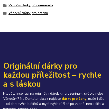
Vánoční dárky pro kamaráda
Vánoční dárky pro bráchu
Originální dárky pro
každou příležitost – rychle
a s láskou
Hledáte inspiraci na originální dárek k narozeninám, svátku nebo
Vánocům? Na Darkolandia.cz najdete
dárky pro ženy
, muže i děti
– od dárkových balíčků a mýdlových růží až po vtipné, netradiční a
personalizované dárky.