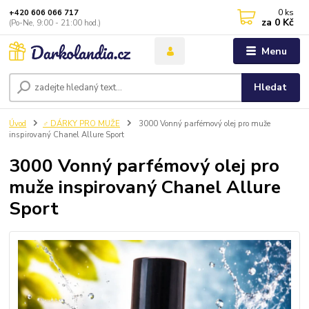
0
ks
+420 606 066 717
za
0 Kč
(Po-Ne, 9:00 - 21:00 hod.)
Menu
Hledat
Úvod
♂️ DÁRKY PRO MUŽE
3000 Vonný parfémový olej pro muže
inspirovaný Chanel Allure Sport
3000 Vonný parfémový olej pro
muže inspirovaný Chanel Allure
Sport