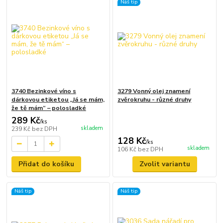
Náš tip
3740 Bezinkové víno s
3279 Vonný olej znamení
dárkovou etiketou „Já se mám,
zvěrokruhu - různé druhy
že tě mám“ – polosladké
289 Kč
/
ks
skladem
239 Kč
bez DPH
128 Kč
/
ks
skladem
106 Kč
bez DPH
Přidat do košíku
Zvolit variantu
Náš tip
Náš tip