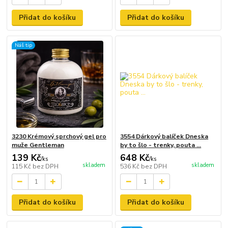
Přidat do košíku
Přidat do košíku
Náš tip
3230 Krémový sprchový gel pro
3554 Dárkový balíček Dneska
muže Gentleman
by to šlo - trenky, pouta ...
139 Kč
648 Kč
/
ks
/
ks
skladem
skladem
115 Kč
bez DPH
536 Kč
bez DPH
Přidat do košíku
Přidat do košíku