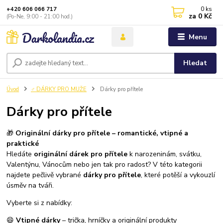
0
ks
+420 606 066 717
za
0 Kč
(Po-Ne, 9:00 - 21:00 hod.)
Menu
Hledat
Úvod
♂️ DÁRKY PRO MUŽE
Dárky pro přítele
Dárky pro přítele
🎁
Originální dárky pro přítele – romantické, vtipné a
praktické
Hledáte
originální dárek pro přítele
k narozeninám, svátku,
Valentýnu, Vánocům nebo jen tak pro radost? V této kategorii
najdete pečlivě vybrané
dárky pro přítele
, které potěší a vykouzlí
úsměv na tváři.
Vyberte si z nabídky:
😄
Vtipné dárky
– trička, hrníčky a originální produkty