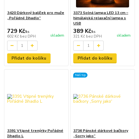
3420 Dárkový balíček pro muže
3373 Solná lampa LED 13 cm –
„Pořádné žihadlo“
himálajská relaxační lampa s
USB
729 Kč
389 Kč
/
ks
/
ks
skladem
skladem
602 Kč
bez DPH
321 Kč
bez DPH
Přidat do košíku
Přidat do košíku
Náš tip
3391 Vtipné trenýrky Pořádné
3736 Pánské dárkové bačkory
žihadlo L
„Sorry jako“