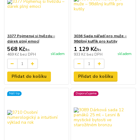
3377 Pojmenuj si hvězdu –
3036 Sada nářadí pro muže –
dárek plný emocí
98dílný kufřík pro kutily
568 Kč
1 129 Kč
/
ks
/
ks
skladem
skladem
469 Kč
bez DPH
933 Kč
bez DPH
Přidat do košíku
Přidat do košíku
Náš tip
Doporučujeme