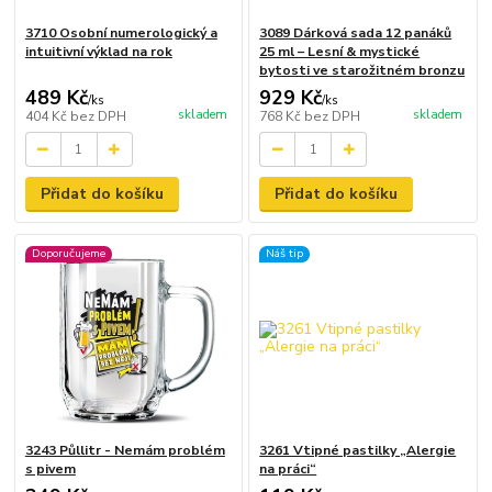
3710 Osobní numerologický a
3089 Dárková sada 12 panáků
intuitivní výklad na rok
25 ml – Lesní & mystické
bytosti ve starožitném bronzu
489 Kč
929 Kč
/
ks
/
ks
skladem
skladem
404 Kč
bez DPH
768 Kč
bez DPH
Přidat do košíku
Přidat do košíku
Doporučujeme
Náš tip
3243 Půllitr - Nemám problém
3261 Vtipné pastilky „Alergie
s pivem
na práci“