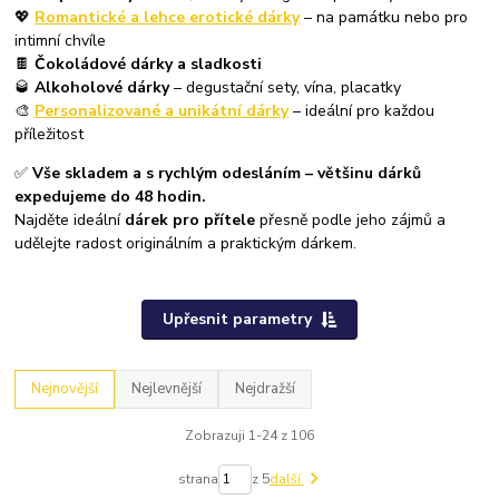
💖
Romantické a lehce erotické dárky
– na památku nebo pro
intimní chvíle
🍫
Čokoládové dárky a sladkosti
🥃
Alkoholové dárky
– degustační sety, vína, placatky
🎨
Personalizované a unikátní dárky
– ideální pro každou
příležitost
✅
Vše skladem a s rychlým odesláním – většinu dárků
expedujeme do 48 hodin.
Najděte ideální
dárek pro přítele
přesně podle jeho zájmů a
udělejte radost originálním a praktickým dárkem.
Upřesnit parametry
Nejnovější
Nejlevnější
Nejdražší
Zobrazuji 1-24 z 106
strana
z 5
další