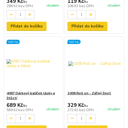
349 Kč
119 Kč
/
ks
/
ks
skladem
skladem
288 Kč
bez DPH
106 Kč
bez DPH
Přidat do košíku
Přidat do košíku
Náš tip
Náš tip
4087 Dárkový balíček lásky a
1008 Roll on - Zářivý život
štěstí
689 Kč
329 Kč
/
ks
/
ks
skladem
skladem
569 Kč
bez DPH
272 Kč
bez DPH