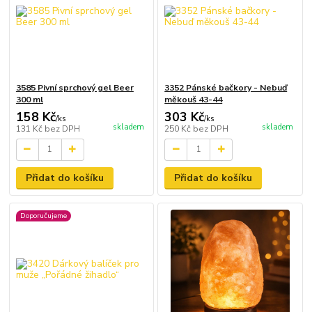
3585 Pivní sprchový gel Beer
3352 Pánské bačkory - Nebuď
300 ml
měkouš 43-44
158 Kč
303 Kč
/
ks
/
ks
skladem
skladem
131 Kč
bez DPH
250 Kč
bez DPH
Přidat do košíku
Přidat do košíku
Doporučujeme