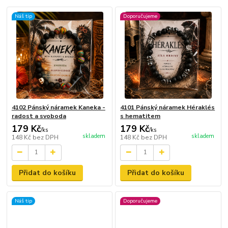
Náš tip
Doporučujeme
4102 Pánský náramek Kaneka -
4101 Pánský náramek Héraklés
radost a svoboda
s hematitem
179 Kč
179 Kč
/
ks
/
ks
skladem
skladem
148 Kč
bez DPH
148 Kč
bez DPH
Přidat do košíku
Přidat do košíku
Náš tip
Doporučujeme