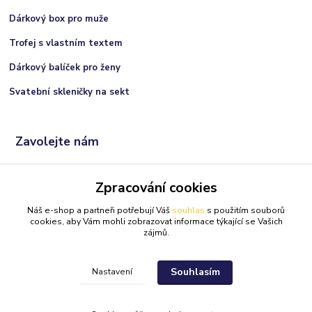
Dárkový box pro muže
Trofej s vlastním textem
Dárkový balíček pro ženy
Svatební skleničky na sekt
Zavolejte nám
+420 606 066 717
Zpracování cookies
(Po-Ne, 9:00 - 21:00 hod.)
Náš e-shop a partneři potřebují Váš
souhlas
s použitím souborů
info@darkolandia.cz
cookies, aby Vám mohli zobrazovat informace týkající se Vašich
zájmů.
Souhlasím
Nastavení
Darkolandia.cz
Originální dárky
//
Webdesign
: Poradnyweb.cz