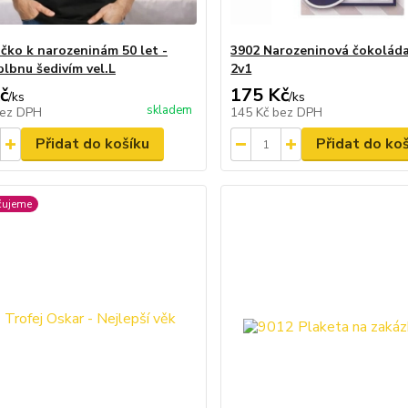
ičko k narozeninám 50 let -
3902 Narozeninová čokolád
blbnu šedivím vel.L
2v1
č
175 Kč
/
ks
/
ks
skladem
ez DPH
145 Kč
bez DPH
Přidat do košíku
Přidat do ko
čujeme