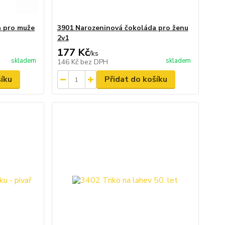
a pro muže
3901 Narozeninová čokoláda pro ženu
2v1
177 Kč
/
ks
skladem
skladem
146 Kč
bez DPH
šíku
Přidat do košíku