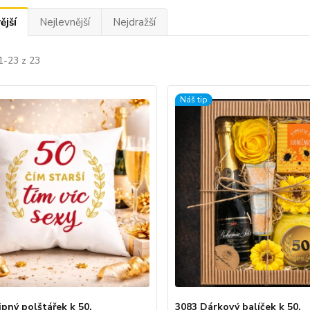
ější
Nejlevnější
Nejdražší
1-23 z 23
Náš tip
ipný polštářek k 50.
3083 Dárkový balíček k 50.