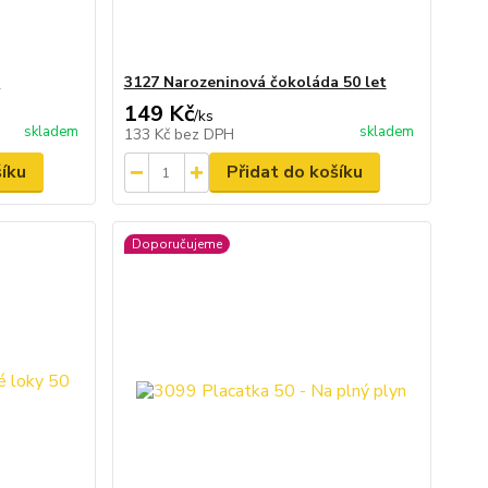
0
3127 Narozeninová čokoláda 50 let
149 Kč
/
ks
skladem
skladem
133 Kč
bez DPH
šíku
Přidat do košíku
Doporučujeme