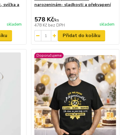
, svíčka a
narozeninám- sladkosti a překvapení
578 Kč
/
ks
skladem
skladem
478 Kč
bez DPH
šíku
Přidat do košíku
Doporučujeme