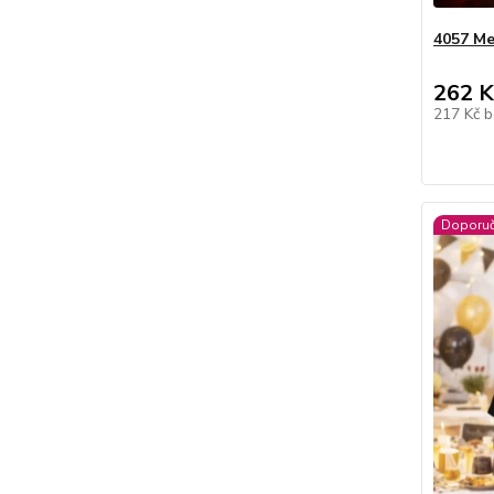
4057 Me
262 K
217 Kč
b
Doporu