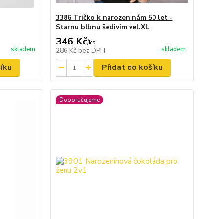
3386 Tričko k narozeninám 50 let -
Stárnu blbnu šedivím vel.XL
346 Kč
/
ks
skladem
skladem
286 Kč
bez DPH
šíku
Přidat do košíku
Doporučujeme