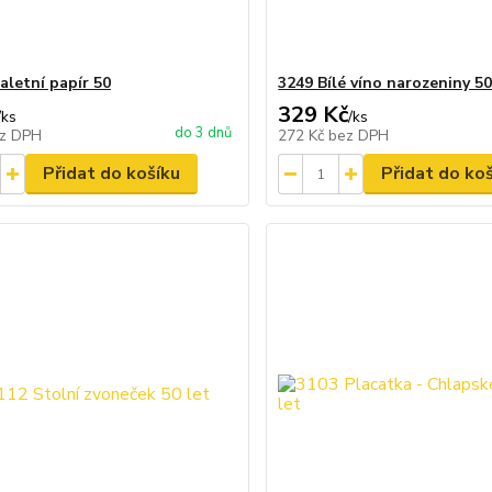
aletní papír 50
3249 Bílé víno narozeniny 5
329 Kč
/
ks
/
ks
do 3 dnů
z DPH
272 Kč
bez DPH
Přidat do košíku
Přidat do ko