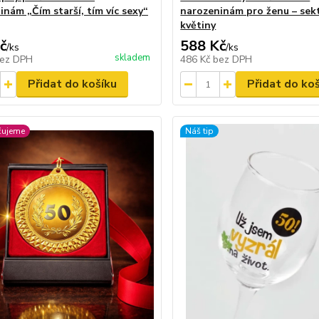
inám „Čím starší, tím víc sexy“
narozeninám pro ženu – sekt
květiny
č
588 Kč
/
ks
/
ks
skladem
ez DPH
486 Kč
bez DPH
Přidat do košíku
Přidat do ko
čujeme
Náš tip