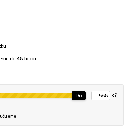
tku
jeme do 48 hodin.
Do
Kč
učujeme