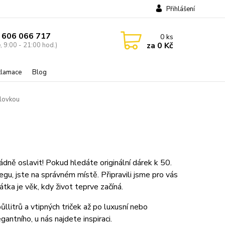
Přihlášení
 606 066 717
0
ks
za
0 Kč
, 9:00 - 21:00 hod.)
eklamace
Blog
slovkou
ádně oslavit! Pokud hledáte originální dárek k 50.
u, jste na správném místě. Připravili jsme pro vás
tka je věk, kdy život teprve začíná.
půllitrů a vtipných triček až po luxusní nebo
antního, u nás najdete inspiraci.