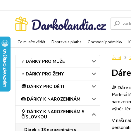
Co musíte vědět
Doprava a platba
Obchodní podmínky
K
Úvod
♂️ DÁRKY PRO MUŽE
Dáre
♀️ DÁRKY PRO ŽENY
🧒 DÁRKY PRO DĚTI
🎉 Dárek
Padesáté 
🎂 DÁRKY K NAROZENINÁM
narozenin
výběr těc
🎈 DÁRKY K NAROZENINÁM S
ČÍSLOVKOU
V naší na
personali
Dárek k 18 narozeninám s