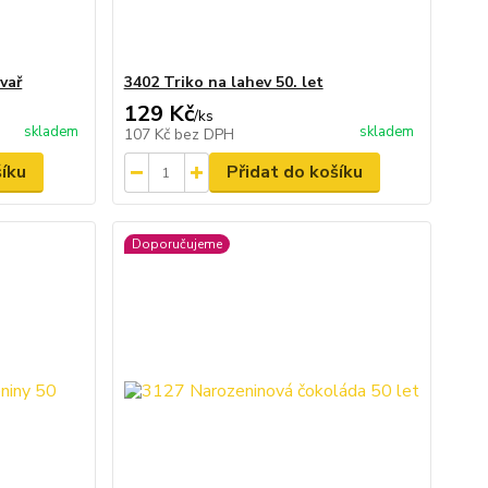
vař
3402 Triko na lahev 50. let
129 Kč
/
ks
skladem
skladem
107 Kč
bez DPH
šíku
Přidat do košíku
Doporučujeme