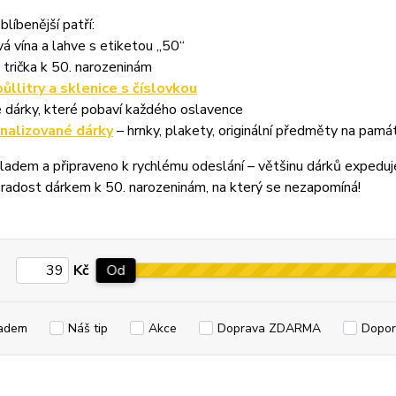
blíbenější patří:
á vína a lahve s etiketou „50“
 trička k 50. narozeninám
půllitry a sklenice s číslovkou
 dárky, které pobaví každého oslavence
nalizované dárky
– hrnky, plakety, originální předměty na pamá
ladem a připraveno k rychlému odeslání – většinu dárků expedu
radost dárkem k 50. narozeninám, na který se nezapomíná!
Kč
Od
adem
Náš tip
Akce
Doprava ZDARMA
Dopor