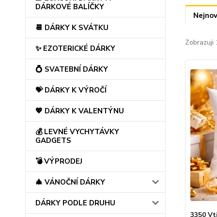
DÁRKOVÉ BALÍČKY
Nejnov
📆 DÁRKY K SVÁTKU
Zobrazuji 
✨ EZOTERICKÉ DÁRKY
💍 SVATEBNÍ DÁRKY
💝 DÁRKY K VÝROČÍ
💖 DÁRKY K VALENTÝNU
💰 LEVNÉ VYCHYTÁVKY
GADGETS
💣 VÝPRODEJ
🎄 VÁNOČNÍ DÁRKY
DÁRKY PODLE DRUHU
3350 Vt