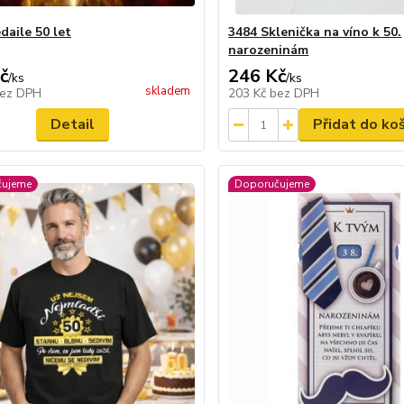
daile 50 let
3484 Sklenička na víno k 50.
narozeninám
č
246 Kč
/
ks
/
ks
skladem
ez DPH
203 Kč
bez DPH
Detail
Přidat do ko
čujeme
Doporučujeme