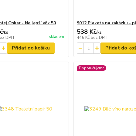
fej Oskar - Nejlepší věk 50
9012 Plaketa na zakázku - pi
č
538 Kč
/
ks
/
ks
skladem
ez DPH
445 Kč
bez DPH
Přidat do košíku
Přidat do ko
Doporučujeme