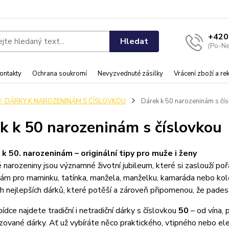
+420
Hledat
(Po-Ne
ontakty
Ochrana soukromí
Nevyzvednuté zásilky
Vrácení zboží a r
🎈 DÁRKY K NAROZENINÁM S ČÍSLOVKOU
Dárek k 50 narozeninám s čí
k k 50 narozeninám s číslovkou
 k 50. narozeninám – originální tipy pro muže i ženy
narozeniny jsou významné životní jubileum, které si zaslouží poř
ám pro maminku, tatínka, manžela, manželku, kamaráda nebo koleg
h nejlepších dárků, které potěší a zároveň připomenou, že padesá
bídce najdete tradiční i netradiční dárky s číslovkou
50
– od vína, 
zované dárky. Ať už vybíráte něco praktického, vtipného nebo eleg