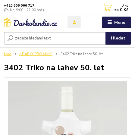
0
ks
+420 606 066 717
za
0 Kč
(Po-Ne, 9:00 - 21:00 hod.)
Menu
Hledat
Úvod
♂️ DÁRKY PRO MUŽE
3402 Triko na lahev 50. let
3402 Triko na lahev 50. let