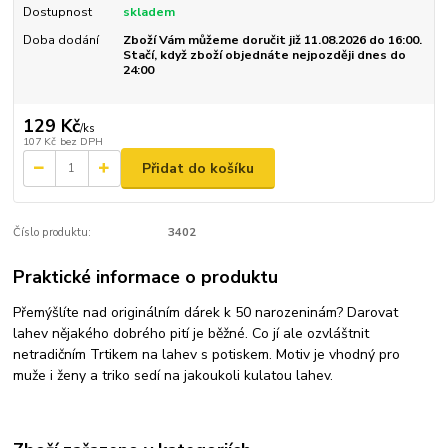
Dostupnost
skladem
Doba dodání
Zboží Vám můžeme doručit již 11.08.2026 do 16:00.
Stačí, když zboží objednáte nejpozději dnes do
24:00
129 Kč
/
ks
107 Kč
bez DPH
Přidat do košíku
Číslo produktu:
3402
Praktické informace o produktu
Přemýšlíte nad originálním dárek k 50 narozeninám? Darovat
lahev nějakého dobrého pití je běžné. Co jí ale ozvláštnit
netradičním Trtikem na lahev s potiskem. Motiv je vhodný pro
muže i ženy a triko sedí na jakoukoli kulatou lahev.