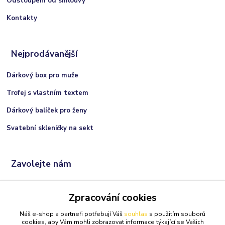
Odstoupení od smlouvy
Kontakty
Nejprodávanější
Dárkový box pro muže
Trofej s vlastním textem
Dárkový balíček pro ženy
Svatební skleničky na sekt
Zavolejte nám
+420 606 066 717
Zpracování cookies
(Po-Ne, 9:00 - 21:00 hod.)
Náš e-shop a partneři potřebují Váš
souhlas
s použitím souborů
info@darkolandia.cz
cookies, aby Vám mohli zobrazovat informace týkající se Vašich