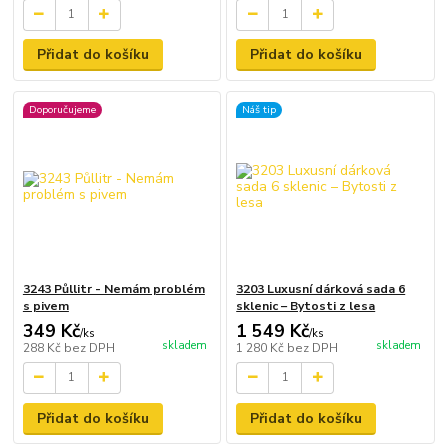
Přidat do košíku
Přidat do košíku
Doporučujeme
Náš tip
3243 Půllitr - Nemám problém
3203 Luxusní dárková sada 6
s pivem
sklenic – Bytosti z lesa
349 Kč
1 549 Kč
/
ks
/
ks
skladem
skladem
288 Kč
bez DPH
1 280 Kč
bez DPH
Přidat do košíku
Přidat do košíku