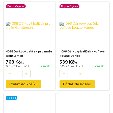
Doporučujeme
Doporučujeme
4098 Dárkový balíček pro muže
4096 Dárkový balíček - voňavé
Gentleman
kouzlo Vánoc
768 Kč
539 Kč
/
ks
/
ks
skladem
skladem
635 Kč
bez DPH
445 Kč
bez DPH
Přidat do košíku
Přidat do košíku
Náš tip