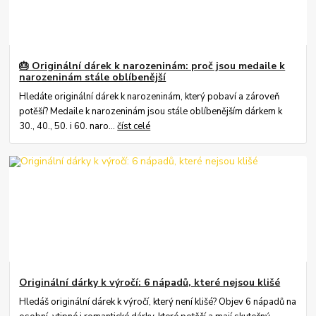
🎂 Originální dárek k narozeninám: proč jsou medaile k
narozeninám stále oblíbenější
Hledáte originální dárek k narozeninám, který pobaví a zároveň
potěší? Medaile k narozeninám jsou stále oblíbenějším dárkem k
30., 40., 50. i 60. naro...
číst celé
Originální dárky k výročí: 6 nápadů, které nejsou klišé
Hledáš originální dárek k výročí, který není klišé? Objev 6 nápadů na