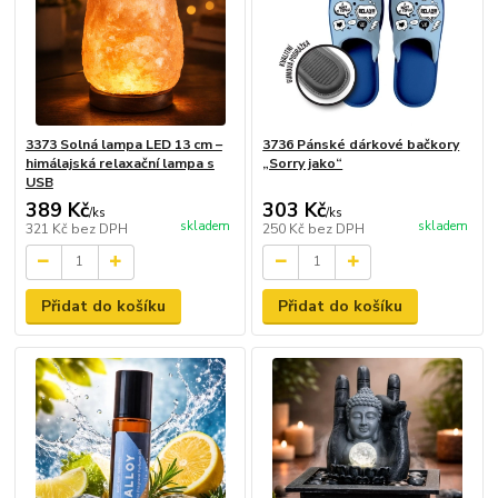
3373 Solná lampa LED 13 cm –
3736 Pánské dárkové bačkory
himálajská relaxační lampa s
„Sorry jako“
USB
389 Kč
303 Kč
/
ks
/
ks
skladem
skladem
321 Kč
bez DPH
250 Kč
bez DPH
Přidat do košíku
Přidat do košíku