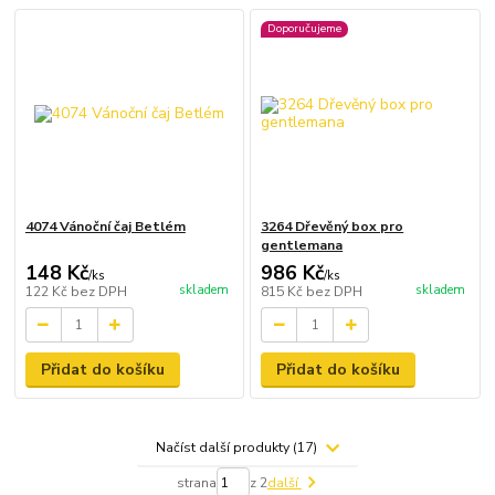
Doporučujeme
4074 Vánoční čaj Betlém
3264 Dřevěný box pro
gentlemana
148 Kč
986 Kč
/
ks
/
ks
skladem
skladem
122 Kč
bez DPH
815 Kč
bez DPH
Přidat do košíku
Přidat do košíku
Načíst další produkty (17)
strana
z 2
další