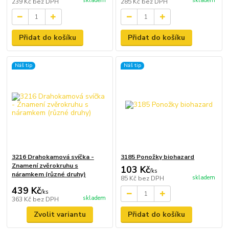
skladem
skladem
239 Kč
bez DPH
285 Kč
bez DPH
Přidat do košíku
Přidat do košíku
Náš tip
Náš tip
3216 Drahokamová svíčka -
3185 Ponožky biohazard
Znamení zvěrokruhu s
103 Kč
/
ks
náramkem (různé druhy)
skladem
85 Kč
bez DPH
439 Kč
/
ks
skladem
363 Kč
bez DPH
Zvolit variantu
Přidat do košíku