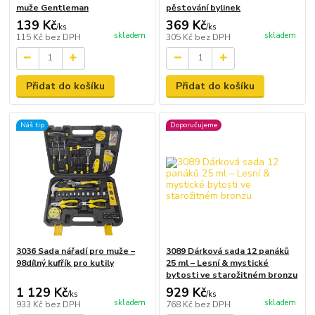
muže Gentleman
pěstování bylinek
139 Kč
369 Kč
/
ks
/
ks
skladem
skladem
115 Kč
bez DPH
305 Kč
bez DPH
Přidat do košíku
Přidat do košíku
Náš tip
Doporučujeme
3036 Sada nářadí pro muže –
3089 Dárková sada 12 panáků
98dílný kufřík pro kutily
25 ml – Lesní & mystické
bytosti ve starožitném bronzu
1 129 Kč
929 Kč
/
ks
/
ks
skladem
skladem
933 Kč
bez DPH
768 Kč
bez DPH