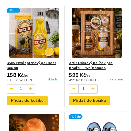
Náš tip
3585 Pivní sprchový gel Beer
3757 Dárkový balíček pro
300 ml
pivaře - Pivní pohoda
158 Kč
599 Kč
/
ks
/
ks
skladem
skladem
131 Kč
bez DPH
495 Kč
bez DPH
Přidat do košíku
Přidat do košíku
Náš tip