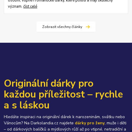
osobní, vtipné i romantické dárky, které potěší a mají skutečný
význam.
číst celé
Zobrazit všechny články
Originální dárky pro
každou příležitost – rychle
a s láskou
Hledáte inspiraci na originální dárek k narozeninám, svátku nebo
Vánocům? Na Darkolandia.cz najdete
dárky pro ženy
, muže i děti
– od dárkových balíčků a mýdlových růží až po vtipné, netradiční a