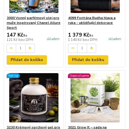
3000 Vonný parfémový olej pro
4099 Fontána Budha hlava a
muže inspirovaný Chanel Allure
ruka - uklidňující dekorace
Sport
147 Kč
1 379 Kč
/
ks
/
ks
skladem
skladem
121 Kč
bez DPH
1 140 Kč
bez DPH
Přidat do košíku
Přidat do košíku
Náš tip
Doporučujeme
3230 Krémový sprchový gel pro
3021 Grow It – sada na