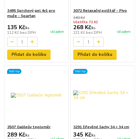
3495 Sprchový gel 4v1 pro
3072 Relaxační polštář - Pivo
muže - Sparťan
340 Kč
Ušetříte 72 Kč
135 Kč
268 Kč
/
ks
/
ks
skladem
skladem
112 Kč
bez DPH
221 Kč
bez DPH
Přidat do košíku
Přidat do košíku
Náš tip
Náš tip
3507 Galileův teploměr
3291 Dřevěné šachy 34 × 34 cm
289 Kč
345 Kč
/
ks
/
ks