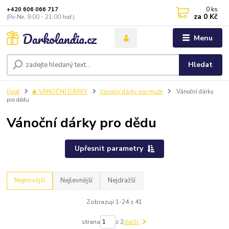
0
ks
+420 606 066 717
za
0 Kč
(Po-Ne, 9:00 - 21:00 hod.)
Menu
Hledat
Úvod
🎄 VÁNOČNÍ DÁRKY
Vánoční dárky pro muže
Vánoční dárky
pro dědu
Vánoční dárky pro dědu
Upřesnit parametry
Nejnovější
Nejlevnější
Nejdražší
Zobrazuji 1-24 z 41
strana
z 2
další