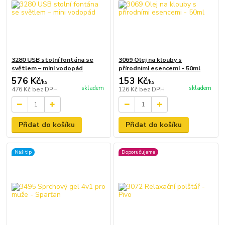
3280 USB stolní fontána se
3069 Olej na klouby s
světlem – mini vodopád
přírodními esencemi - 50ml
576 Kč
153 Kč
/
ks
/
ks
skladem
skladem
476 Kč
bez DPH
126 Kč
bez DPH
Přidat do košíku
Přidat do košíku
Náš tip
Doporučujeme