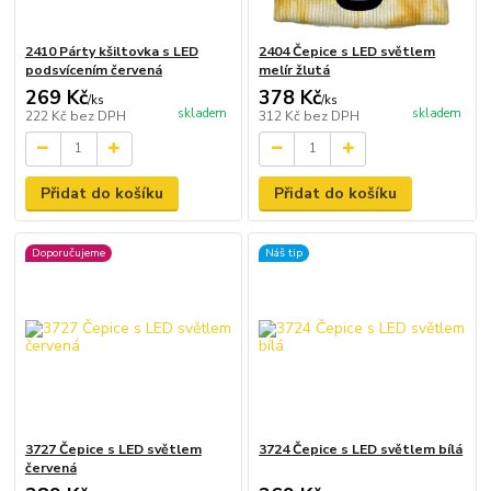
2410 Párty kšiltovka s LED
2404 Čepice s LED světlem
podsvícením červená
melír žlutá
269 Kč
378 Kč
/
ks
/
ks
skladem
skladem
222 Kč
bez DPH
312 Kč
bez DPH
Přidat do košíku
Přidat do košíku
Doporučujeme
Náš tip
3727 Čepice s LED světlem
3724 Čepice s LED světlem bílá
červená