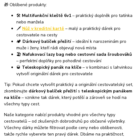
🎁 Oblíbené produkty:
🛠️
Multifunkční kleště 6v1
– praktický doplněk pro tatínka
nebo manžela
🗡️
Nůž v kreditní kartě
– malý a praktický dárek pro
cestovatele na cesty
🏕️
Dárkový balíček přežití
– ideální k narozeninám pro
muže i ženy, kteří rádi objevují nová místa
🏖️
Nafukovací lazy bag nebo cestovní sada šroubováků
– perfektní doplňky pro pohodlné cestování
🥃
Teleskopický panák na klíče
– v kombinaci s lahvinkou
vytvoří originální dárek pro cestovatele
Tip: Pokud chcete vytvořit praktický a originální cestovatelský set,
zkombinujte
dárkový balíček přežití
s
teleskopickým panákem
na klíče
– vznikne tak dárek, který potěší a zároveň se hodí na
všechny typy cest.
Naše kategorie nabízí produkty vhodné pro všechny typy
cestovatelů – od zkušených dobrodruhů po občasné výletníky.
Všechny dárky můžete filtrovat podle ceny nebo oblíbenosti,
takže rychle vyberete ten pravý dárek. Dbáme na praktičnost,