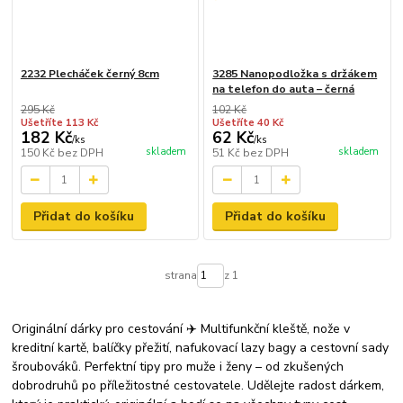
2232 Plecháček černý 8cm
3285 Nanopodložka s držákem
na telefon do auta – černá
295 Kč
102 Kč
Ušetříte 113 Kč
Ušetříte 40 Kč
182 Kč
62 Kč
/
ks
/
ks
skladem
skladem
150 Kč
bez DPH
51 Kč
bez DPH
Přidat do košíku
Přidat do košíku
strana
z 1
Originální dárky pro cestování ✈️ Multifunkční kleště, nože v
kreditní kartě, balíčky přežití, nafukovací lazy bagy a cestovní sady
šroubováků. Perfektní tipy pro muže i ženy – od zkušených
dobrodruhů po příležitostné cestovatele. Udělejte radost dárkem,