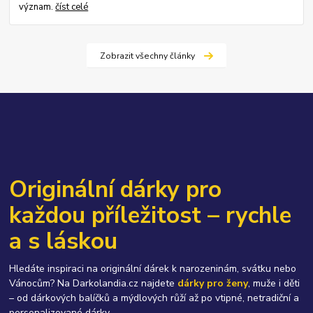
význam.
číst celé
Zobrazit všechny články
Originální dárky pro
každou příležitost – rychle
a s láskou
Hledáte inspiraci na originální dárek k narozeninám, svátku nebo
Vánocům? Na Darkolandia.cz najdete
dárky pro ženy
, muže i děti
– od dárkových balíčků a mýdlových růží až po vtipné, netradiční a
personalizované dárky.