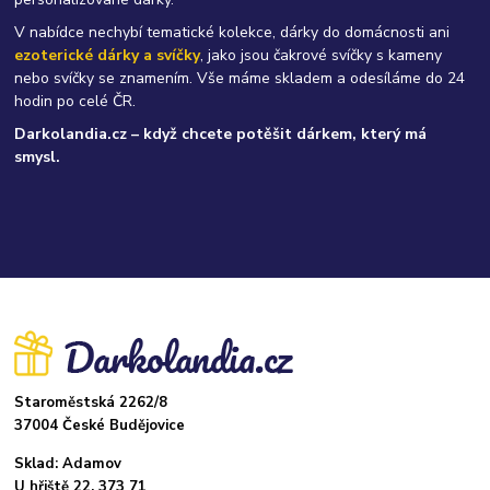
V nabídce nechybí tematické kolekce, dárky do domácnosti ani
ezoterické dárky a svíčky
, jako jsou čakrové svíčky s kameny
nebo svíčky se znamením. Vše máme skladem a odesíláme do 24
hodin po celé ČR.
Darkolandia.cz – když chcete potěšit dárkem, který má
smysl.
Staroměstská 2262/8
37004 České Budějovice
Sklad: Adamov
U hřiště 22, 373 71