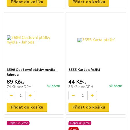
Přidat do košíku
Přidat do košíku
3596 Cestovní plátky mýdla -
3555 Karta přežití
Jahoda
89 Kč
44 Kč
/
ks
/
ks
skladem
skladem
74 Kč
bez DPH
36 Kč
bez DPH
Přidat do košíku
Přidat do košíku
Doporučujeme
Doporučujeme
Akce