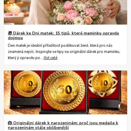
🎁 Dárek ke Dni matek: 15 tipů, které maminku opravdu
dojmou
Den matek je ideální příležitost poděkovat ženě, která pro nás
znamená nejvíc. Inspirujte se tipy na originální dárek pro maminku,
který ji opravdu po...
číst celé
🎂 Originální dárek k narozeninám: proč jsou medaile k
narozeninám stále oblíbenější