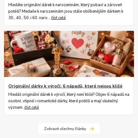
Hledáte originální dárek k narozeninám, který pobaví a zároveň
potěší? Medaile k narozeninám jsou stále oblíbenějším dárkem k
30., 40., 50. i 60. naro...
číst celé
Originální dárky k výročí: 6 nápadů, které nejsou klišé
Hledáš originální dárek k výročí, který není klišé? Objev 6 nápadů na
osobní, vtipné i romantické dárky, které potěší a mají skutečný
význam.
číst celé
Zobrazit všechny články