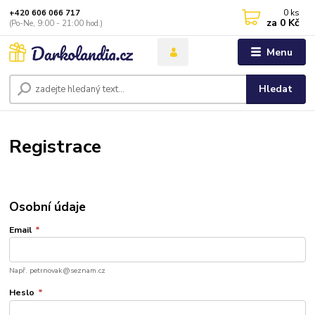
0
ks
+420 606 066 717
za
0 Kč
(Po-Ne, 9:00 - 21:00 hod.)
Menu
Hledat
Registrace
Osobní údaje
Email
*
Např. petrnovak@seznam.cz
Heslo
*