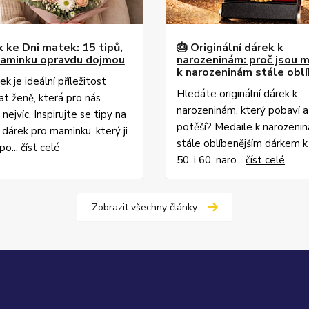
k ke Dni matek: 15 tipů,
🎂 Originální dárek k
aminku opravdu dojmou
narozeninám: proč jsou 
k narozeninám stále oblí
 je ideální příležitost
Hledáte originální dárek k
t ženě, která pro nás
narozeninám, který pobaví 
ejvíc. Inspirujte se tipy na
potěší? Medaile k narozeni
í dárek pro maminku, který ji
stále oblíbenějším dárkem k 
po...
číst celé
50. i 60. naro...
číst celé
Zobrazit všechny články