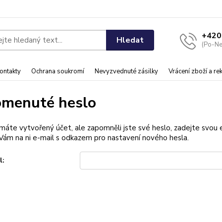
+420
Hledat
(Po-Ne
ontakty
Ochrana soukromí
Nevyzvednuté zásilky
Vrácení zboží a r
menuté heslo
 máte vytvořený účet, ale zapomněli jste své heslo, zadejte svou e-
ám na ni e-mail s odkazem pro nastavení nového hesla.
l: