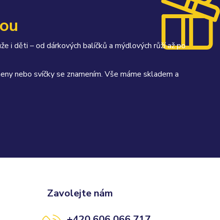
kou
uže i děti – od dárkových balíčků a mýdlových růží až po
kameny nebo svíčky se znamením. Vše máme skladem a
Zavolejte nám
+420 606 066 717