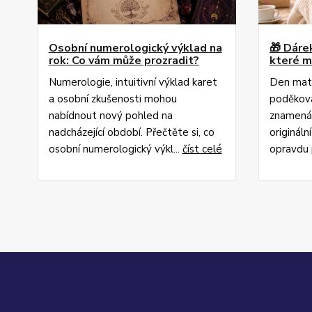
Osobní numerologický výklad na
🎁 Dáre
rok: Co vám může prozradit?
které m
Numerologie, intuitivní výklad karet
Den matek
a osobní zkušenosti mohou
poděkova
nabídnout nový pohled na
znamená n
nadcházející období. Přečtěte si, co
origináln
osobní numerologický výkl...
číst celé
opravdu 