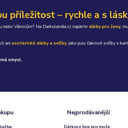
u příležitost – rychle a s lás
átku nebo Vánocům? Na Darkolandia.cz najdete
dárky pro ženy
, m
ti ani
ezoterické dárky a svíčky
, jako jsou čakrové svíčky s 
 má smysl.
ákupu
Nejprodávanější
platba
Dárkový box pro muže