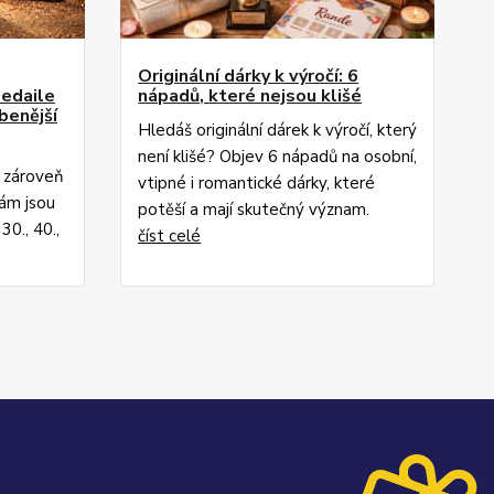
Originální dárky k výročí: 6
medaile
nápadů, které nejsou klišé
benější
Hledáš originální dárek k výročí, který
není klišé? Objev 6 nápadů na osobní,
a zároveň
vtipné i romantické dárky, které
nám jsou
potěší a mají skutečný význam.
30., 40.,
číst celé