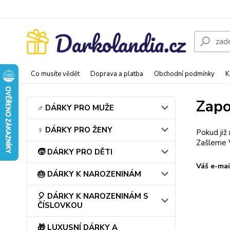
Co musíte vědět
Doprava a platba
Obchodní podmínky
K
Zapo
♂️ DÁRKY PRO MUŽE
♀️ DÁRKY PRO ŽENY
Pokud již
Zašleme V
🧒 DÁRKY PRO DĚTI
Váš e-mai
🎂 DÁRKY K NAROZENINÁM
🎈 DÁRKY K NAROZENINÁM S
ČÍSLOVKOU
🎁 LUXUSNÍ DÁRKY A