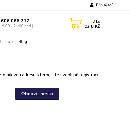
Přihlášení
 606 066 717
0
ks
za
0 Kč
, 9:00 - 21:00 hod.)
eklamace
Blog
mailovou adresu, kterou jste uvedli při registraci.
Obnovit heslo