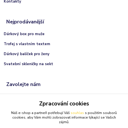
Kontakty
Nejprodávanější
Dárkový box pro muže
Trofej s vlastním textem
Dárkový balíček pro ženy
Svatební skleničky na sekt
Zavolejte nám
+420 606 066 717
Zpracování cookies
(Po-Ne, 9:00 - 21:00 hod.)
Náš e-shop a partneři potřebují Váš
souhlas
s použitím souborů
info@darkolandia.cz
cookies, aby Vám mohli zobrazovat informace týkající se Vašich
zájmů.