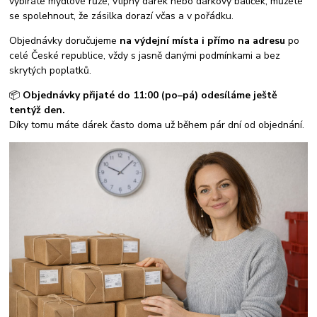
vybíráte mýdlové růže, vtipný dárek nebo dárkový balíček, můžete
se spolehnout, že zásilka dorazí včas a v pořádku.
Objednávky doručujeme
na výdejní místa i přímo na adresu
po
celé České republice, vždy s jasně danými podmínkami a bez
skrytých poplatků.
📦
Objednávky přijaté do 11:00 (po–pá) odesíláme ještě
tentýž den.
Díky tomu máte dárek často doma už během pár dní od objednání.