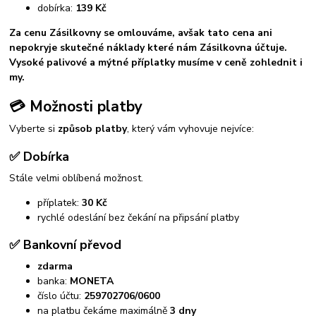
dobírka:
139 Kč
Za cenu Zásilkovny se omlouváme, avšak tato cena ani
nepokryje skutečné náklady které nám Zásilkovna účtuje.
Vysoké palivové a mýtné příplatky musíme v ceně zohlednit i
my.
💳 Možnosti platby
Vyberte si
způsob platby
, který vám vyhovuje nejvíce:
✅ Dobírka
Stále velmi oblíbená možnost.
příplatek:
30 Kč
rychlé odeslání bez čekání na připsání platby
✅ Bankovní převod
zdarma
banka:
MONETA
číslo účtu:
259702706/0600
na platbu čekáme maximálně
3 dny