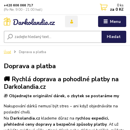
0
ks
+420 606 066 717
za
0 Kč
(Po-Ne, 9:00 - 21:00 hod.)
Menu
Hledat
Úvod
Doprava a platba
Doprava a platba
🚚 Rychlá doprava a pohodlné platby na
Darkolandia.cz
🎁
Objednejte originální dárek, o zbytek se postaráme my
Nakupování dárků nemusí být stres – ani když objednáváte na
poslední chvíli.
Na
Darkolandia.cz
klademe důraz na
rychlou expedici,
přehledné ceny dopravy a bezpečné způsoby platby
. Ať už