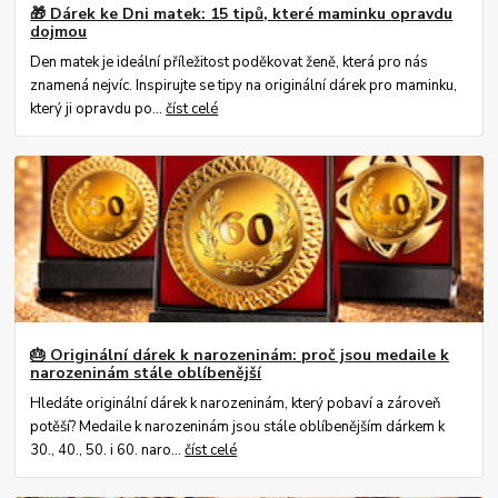
🎁 Dárek ke Dni matek: 15 tipů, které maminku opravdu
dojmou
Den matek je ideální příležitost poděkovat ženě, která pro nás
znamená nejvíc. Inspirujte se tipy na originální dárek pro maminku,
který ji opravdu po...
číst celé
🎂 Originální dárek k narozeninám: proč jsou medaile k
narozeninám stále oblíbenější
Hledáte originální dárek k narozeninám, který pobaví a zároveň
potěší? Medaile k narozeninám jsou stále oblíbenějším dárkem k
30., 40., 50. i 60. naro...
číst celé