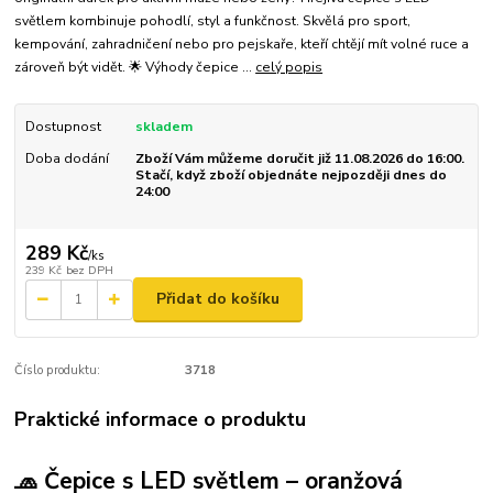
světlem kombinuje pohodlí, styl a funkčnost. Skvělá pro sport,
kempování, zahradničení nebo pro pejskaře, kteří chtějí mít volné ruce a
zároveň být vidět. 🌟 Výhody čepice ...
celý popis
Dostupnost
skladem
Doba dodání
Zboží Vám můžeme doručit již 11.08.2026 do 16:00.
Stačí, když zboží objednáte nejpozději dnes do
24:00
289 Kč
/
ks
239 Kč
bez DPH
Přidat do košíku
Číslo produktu:
3718
Praktické informace o produktu
🧢 Čepice s LED světlem – oranžová