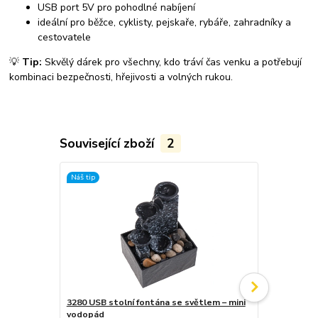
USB port 5V pro pohodlné nabíjení
ideální pro běžce, cyklisty, pejskaře, rybáře, zahradníky a
cestovatele
💡
Tip:
Skvělý dárek pro všechny, kdo tráví čas venku a potřebují
kombinaci bezpečnosti, hřejivosti a volných rukou.
Související zboží
2
Náš tip
Akce
3280 USB stolní fontána se světlem – mini
3652 Vystřel
vodopád