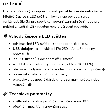
reflexní
Hledáte praktický a originální dárek pro aktivní muže nebo ženy?
Hřejivá čepice s LED světlem
kombinuje pohodlí, styl a
funkčnost. Skvělá pro sport, kempování, zahradničení nebo pro
pejskaře, kteří chtějí mít volné ruce a zároveň být vidět.
🌟 Výhody čepice s LED světlem
odnímatelné LED světlo – snadné praní čepice 🧼
USB dobíjení
, akumulátor LiPo 250 mAh, až 4 hodiny
provozu 🔋
jas 150 lumenů s dosahem až 10 metrů
4 LED diody, 3 intenzity osvětlení (50%, 75%, 100%)
hřejivý a prodyšný materiál – ideální do chladného počasí ❄️
univerzální velikost pro muže i ženy
praktický a bezpečný dárek k narozeninám, svátku nebo
Vánocům 🎁
📏 Technické parametry
světlo odnímatelné pro ruční praní čepice na 30 °C
přepínání mezi třemi úrovněmi svícení