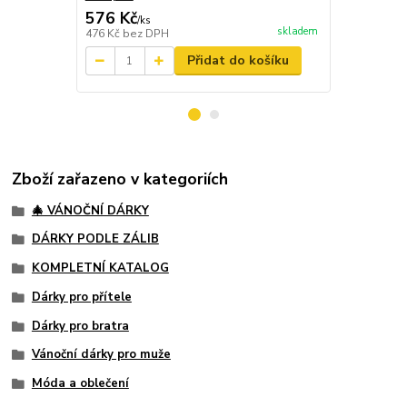
576 Kč
48 Kč
/
ks
/
ks
skladem
476 Kč
bez DPH
40 Kč
bez D
Přidat do košíku
Zboží zařazeno v kategoriích
🎄 VÁNOČNÍ DÁRKY
DÁRKY PODLE ZÁLIB
KOMPLETNÍ KATALOG
Dárky pro přítele
Dárky pro bratra
Vánoční dárky pro muže
Móda a oblečení