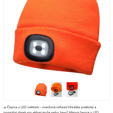
🧢 Čepice s LED světlem – oranžová reflexní Hledáte praktický a
originální dárek pro aktivní muže nebo ženy? Hřejivá čepice s LED