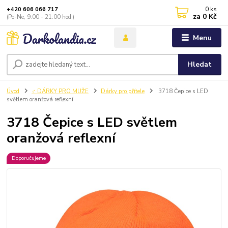
0
ks
+420 606 066 717
za
0 Kč
(Po-Ne, 9:00 - 21:00 hod.)
Menu
Hledat
Úvod
♂️ DÁRKY PRO MUŽE
Dárky pro přítele
3718 Čepice s LED
světlem oranžová reflexní
3718 Čepice s LED světlem
oranžová reflexní
Doporučujeme