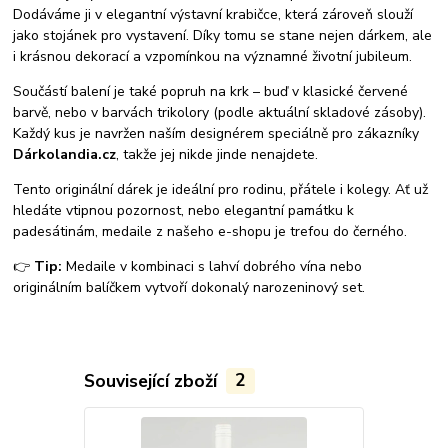
Dodáváme ji v elegantní výstavní krabičce, která zároveň slouží
jako stojánek pro vystavení. Díky tomu se stane nejen dárkem, ale
i krásnou dekorací a vzpomínkou na významné životní jubileum.
Součástí balení je také popruh na krk – buď v klasické červené
barvě, nebo v barvách trikolory (podle aktuální skladové zásoby).
Každý kus je navržen naším designérem speciálně pro zákazníky
Dárkolandia.cz
, takže jej nikde jinde nenajdete.
Tento originální dárek je ideální pro rodinu, přátele i kolegy. Ať už
hledáte vtipnou pozornost, nebo elegantní památku k
padesátinám, medaile z našeho e-shopu je trefou do černého.
👉
Tip:
Medaile v kombinaci s lahví dobrého vína nebo
originálním balíčkem vytvoří dokonalý narozeninový set.
Související zboží
2
Náš tip