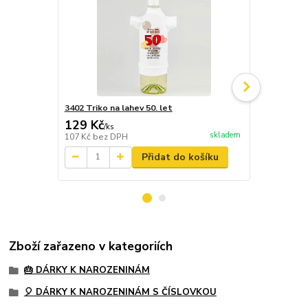
3402 Triko na lahev 50. let
3484 Sklenič
129 Kč
246 Kč
/
ks
/
ks
skladem
107 Kč
bez DPH
203 Kč
bez 
Přidat do košíku
Zboží zařazeno v kategoriích
🎂 DÁRKY K NAROZENINÁM
🎈 DÁRKY K NAROZENINÁM S ČÍSLOVKOU