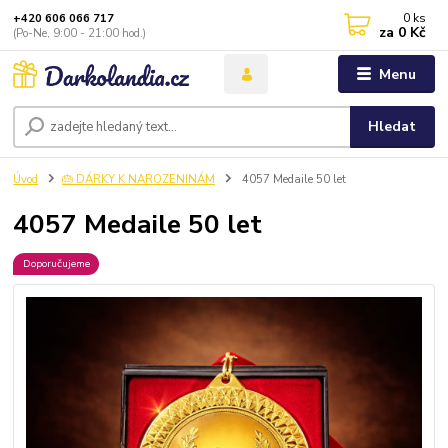
0
ks
+420 606 066 717
za
0 Kč
(Po-Ne, 9:00 - 21:00 hod.)
Menu
Hledat
Úvod
🎂 DÁRKY K NAROZENINÁM
4057 Medaile 50 let
4057 Medaile 50 let
Doporučujeme