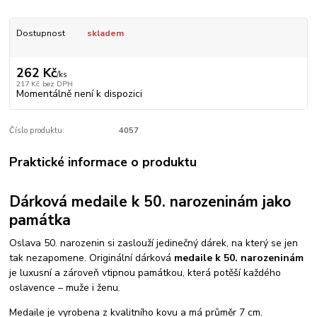
Dostupnost
skladem
262 Kč
/
ks
217 Kč
bez DPH
Momentálně není k dispozici
Číslo produktu:
4057
Praktické informace o produktu
Dárková medaile k 50. narozeninám jako
památka
Oslava 50. narozenin si zaslouží jedinečný dárek, na který se jen
tak nezapomene. Originální dárková
medaile k 50. narozeninám
je luxusní a zároveň vtipnou památkou, která potěší každého
oslavence – muže i ženu.
Medaile je vyrobena z kvalitního kovu a má průměr 7 cm.