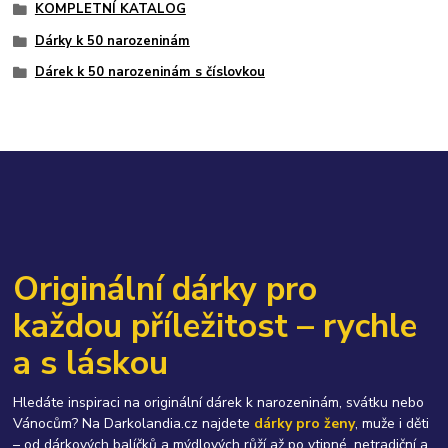
KOMPLETNÍ KATALOG
Dárky k 50 narozeninám
Dárek k 50 narozeninám s číslovkou
Originální dárky pro
každou příležitost – rychle
a s láskou
Hledáte inspiraci na originální dárek k narozeninám, svátku nebo
Vánocům? Na Darkolandia.cz najdete
dárky pro ženy
, muže i děti
– od dárkových balíčků a mýdlových růží až po vtipné, netradiční a