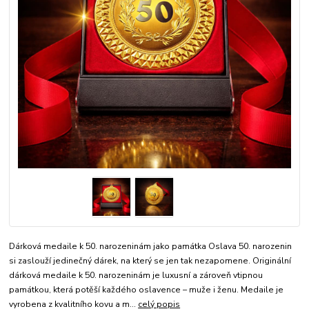
Dárková medaile k 50. narozeninám jako památka Oslava 50. narozenin
si zaslouží jedinečný dárek, na který se jen tak nezapomene. Originální
dárková medaile k 50. narozeninám je luxusní a zároveň vtipnou
památkou, která potěší každého oslavence – muže i ženu. Medaile je
vyrobena z kvalitního kovu a m...
celý popis