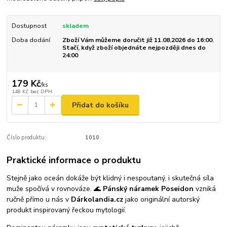
Dostupnost
skladem
Doba dodání
Zboží Vám můžeme doručit již 11.08.2026 do 16:00.
Stačí, když zboží objednáte nejpozději dnes do
24:00
179 Kč
/
ks
148 Kč
bez DPH
Přidat do košíku
Číslo produktu:
1010
Praktické informace o produktu
Stejně jako oceán dokáže být klidný i nespoutaný, i skutečná síla
muže spočívá v rovnováze. 🌊
Pánský náramek Poseidon
vzniká
ručně přímo u nás v
Dárkolandia.cz
jako originální autorský
produkt inspirovaný řeckou mytologií.