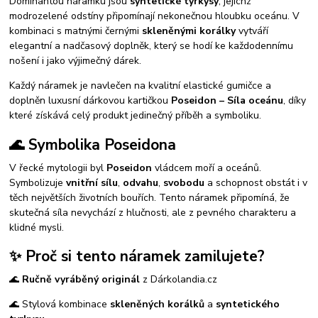
Dominantou náramku jsou
syntetické tyrkysy
, jejichž
modrozelené odstíny připomínají nekonečnou hloubku oceánu. V
kombinaci s matnými černými
skleněnými korálky
vytváří
elegantní a nadčasový doplněk, který se hodí ke každodennímu
nošení i jako výjimečný dárek.
Každý náramek je navlečen na kvalitní elastické gumičce a
doplněn luxusní dárkovou kartičkou
Poseidon – Síla oceánu
, díky
které získává celý produkt jedinečný příběh a symboliku.
🌊 Symbolika Poseidona
V řecké mytologii byl
Poseidon
vládcem moří a oceánů.
Symbolizuje
vnitřní sílu
,
odvahu
,
svobodu
a schopnost obstát i v
těch největších životních bouřích. Tento náramek připomíná, že
skutečná síla nevychází z hlučnosti, ale z pevného charakteru a
klidné mysli.
✨ Proč si tento náramek zamilujete?
🌊
Ručně vyráběný originál
z Dárkolandia.cz
🌊 Stylová kombinace
skleněných korálků
a
syntetického