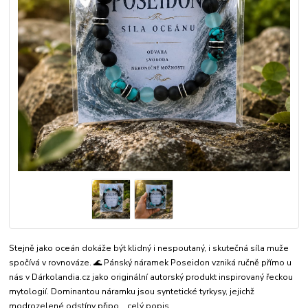
Stejně jako oceán dokáže být klidný i nespoutaný, i skutečná síla muže
spočívá v rovnováze. 🌊 Pánský náramek Poseidon vzniká ručně přímo u
nás v Dárkolandia.cz jako originální autorský produkt inspirovaný řeckou
mytologií. Dominantou náramku jsou syntetické tyrkysy, jejichž
modrozelené odstíny připo...
celý popis