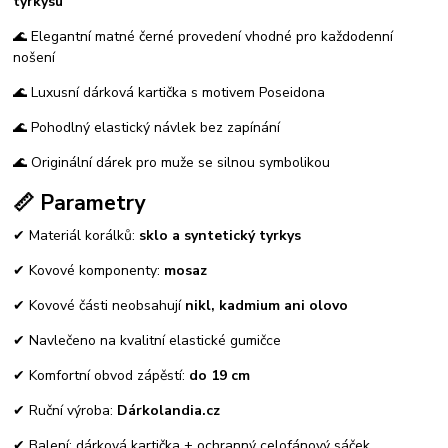
tyrkysu
🌊 Elegantní matné černé provedení vhodné pro každodenní
nošení
🌊 Luxusní dárková kartička s motivem Poseidona
🌊 Pohodlný elastický návlek bez zapínání
🌊 Originální dárek pro muže se silnou symbolikou
📏 Parametry
✔ Materiál korálků:
sklo a syntetický tyrkys
✔ Kovové komponenty:
mosaz
✔ Kovové části neobsahují
nikl, kadmium ani olovo
✔ Navlečeno na kvalitní elastické gumičce
✔ Komfortní obvod zápěstí:
do 19 cm
✔ Ruční výroba:
Dárkolandia.cz
✔ Balení: dárková kartička + ochranný celofánový sáček