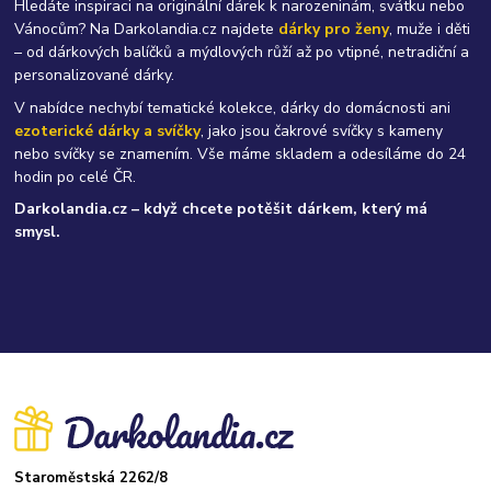
Hledáte inspiraci na originální dárek k narozeninám, svátku nebo
Vánocům? Na Darkolandia.cz najdete
dárky pro ženy
, muže i děti
– od dárkových balíčků a mýdlových růží až po vtipné, netradiční a
personalizované dárky.
V nabídce nechybí tematické kolekce, dárky do domácnosti ani
ezoterické dárky a svíčky
, jako jsou čakrové svíčky s kameny
nebo svíčky se znamením. Vše máme skladem a odesíláme do 24
hodin po celé ČR.
Darkolandia.cz – když chcete potěšit dárkem, který má
smysl.
Staroměstská 2262/8