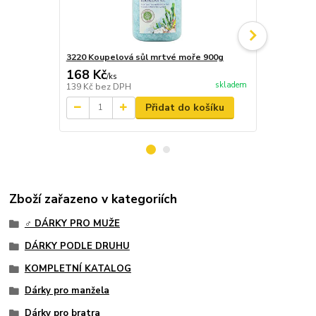
3220 Koupelová sůl mrtvé moře 900g
4025 Kosme
168 Kč
464 Kč
/
ks
/
ks
skladem
139 Kč
bez DPH
383 Kč
bez 
Přidat do košíku
Zboží zařazeno v kategoriích
♂️ DÁRKY PRO MUŽE
DÁRKY PODLE DRUHU
KOMPLETNÍ KATALOG
Dárky pro manžela
Dárky pro bratra