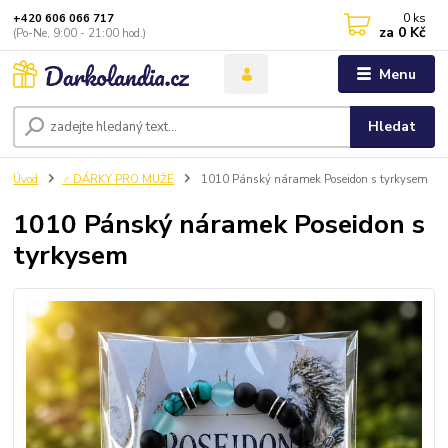
0
ks
+420 606 066 717
za
0 Kč
(Po-Ne, 9:00 - 21:00 hod.)
Menu
Hledat
Úvod
♂️ DÁRKY PRO MUŽE
1010 Pánský náramek Poseidon s tyrkysem
1010 Pánský náramek Poseidon s
tyrkysem