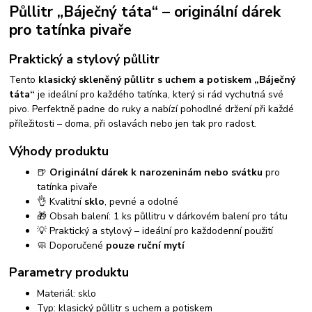
Půllitr „Báječný táta“ – originální dárek
pro tatínka pivaře
Praktický a stylový půllitr
Tento
klasický skleněný půllitr s uchem a potiskem „Báječný
táta“
je ideální pro každého tatínka, který si rád vychutná své
pivo. Perfektně padne do ruky a nabízí pohodlné držení při každé
příležitosti – doma, při oslavách nebo jen tak pro radost.
Výhody produktu
🍺
Originální dárek k narozeninám nebo svátku
pro
tatínka pivaře
👌 Kvalitní
sklo
, pevné a odolné
🎁 Obsah balení: 1 ks půllitru v dárkovém balení pro tátu
💡 Praktický a stylový – ideální pro každodenní použití
🧼 Doporučené
pouze ruční mytí
Parametry produktu
Materiál: sklo
Typ: klasický půllitr s uchem a potiskem