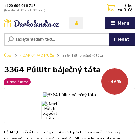
0
ks
+420 606 066 717
za
0 Kč
(Po-Ne, 9:00 - 21:00 hod.)
Menu
Hledat
Úvod
♂️ DÁRKY PRO MUŽE
3364 Půllitr báječný táta
3364 Půllitr báječný táta
- 49 %
Doporučujeme
Půllitr „Báječný táta“ – originální dárek pro tatínka pivaře Praktický a
stylový půllitr Tento klasický skleněný půllitr s uchem a potiskem