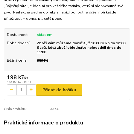
„Báječný táta“ je ideální pro každého tatínka, který si rád vychutná své
pivo. Perfektně padne do ruky a nabízí pohodlné držení při každé
příležitosti – doma, p...
celý popis
Dostupnost
skladem
Doba dodání
Zboží Vám můžeme doručit již 10.08.2026 do 16:00.
Stačí, když zboží objednáte nejpozději dnes do
11:00
Běžná cena
389 Kč
198 Kč
/
ks
164 Kč
bez DPH
Přidat do košíku
Číslo produktu:
3364
Praktické informace o produktu