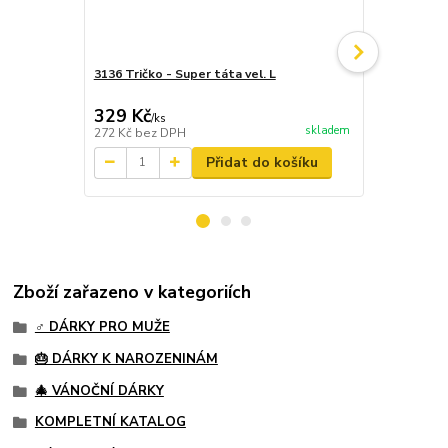
3136 Tričko - Super táta vel. L
3146 Mastk
Třech Měsíc
329 Kč
285 Kč
/
ks
/
ks
skladem
272 Kč
bez DPH
236 Kč
bez 
Přidat do košíku
Zboží zařazeno v kategoriích
♂️ DÁRKY PRO MUŽE
🎂 DÁRKY K NAROZENINÁM
🎄 VÁNOČNÍ DÁRKY
KOMPLETNÍ KATALOG