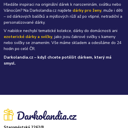
Hledáte inspiraci na originální dárek k narozeninám, svátku nebo
Vánocům? Na Darkolandia.cz najdete
dárky pro ženy
, muže i děti
– od dárkových balíčků a mýdlových růží až po vtipné, netradiční a
personalizované dárky.
V nabídce nechybí tematické kolekce, dárky do domácnosti ani
ezoterické dárky a svíčky
, jako jsou čakrové svíčky s kameny
nebo svíčky se znamením. Vše máme skladem a odesíláme do 24
hodin po celé ČR.
Darkolandia.cz – když chcete potěšit dárkem, který má
smysl.
Staroměstská 2262/8