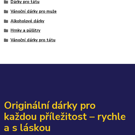
Dárky pro tátu
Vánoční dárky pro muže
Alkoholové dárky
Hrnky a půllitry
Vánoční dárky pro tátu
Originální dárky pro
každou příležitost – rychle
a s láskou