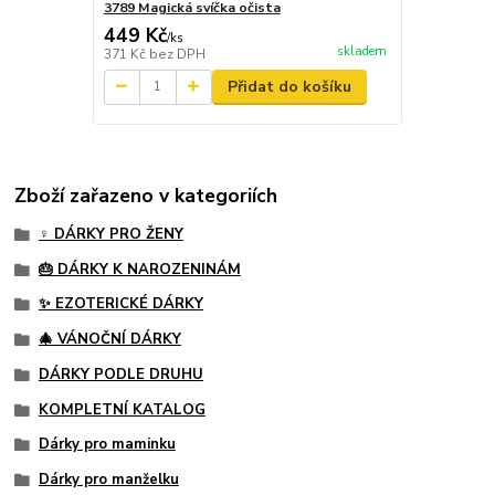
3789 Magická svíčka očista
449 Kč
/
ks
skladem
371 Kč
bez DPH
Přidat do košíku
Zboží zařazeno v kategoriích
♀️ DÁRKY PRO ŽENY
🎂 DÁRKY K NAROZENINÁM
✨ EZOTERICKÉ DÁRKY
🎄 VÁNOČNÍ DÁRKY
DÁRKY PODLE DRUHU
KOMPLETNÍ KATALOG
Dárky pro maminku
Dárky pro manželku