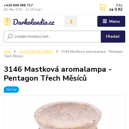
0
ks
+420 606 066 717
za
0 Kč
(Po-Ne, 9:00 - 21:00 hod.)
Menu
Hledat
Úvod
✨ EZOTERICKÉ DÁRKY
3146 Mastková aromalampa - Pentagon
Třech Měsíců
3146 Mastková aromalampa -
Pentagon Třech Měsíců
Náš tip