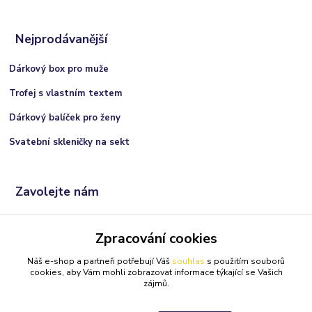
Nejprodávanější
Dárkový box pro muže
Trofej s vlastním textem
Dárkový balíček pro ženy
Svatební skleničky na sekt
Zavolejte nám
+420 606 066 717
Zpracování cookies
(Po-Ne, 9:00 - 21:00 hod.)
Náš e-shop a partneři potřebují Váš
souhlas
s použitím souborů
info@darkolandia.cz
cookies, aby Vám mohli zobrazovat informace týkající se Vašich
zájmů.