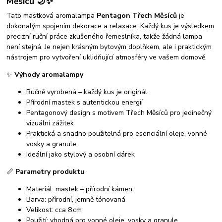
Měsíců 🌙✨
Tato mastková aromalampa
Pentagon Třech Měsíců
je
dokonalým spojením dekorace a relaxace. Každý kus je výsledkem
precizní ruční práce zkušeného řemeslníka, takže žádná lampa
není stejná. Je nejen krásným bytovým doplňkem, ale i praktickým
nástrojem pro vytvoření uklidňující atmosféry ve vašem domově.
✨
Výhody aromalampy
Ručně vyrobená – každý kus je originál
Přírodní mastek s autentickou energií
Pentagonový design s motivem Třech Měsíců pro jedinečný
vizuální zážitek
Praktická a snadno použitelná pro esenciální oleje, vonné
vosky a granule
Ideální jako stylový a osobní dárek
📏
Parametry produktu
Materiál: mastek – přírodní kámen
Barva: přírodní, jemně tónovaná
Velikost: cca 8 cm
Použití: vhodná pro vonné oleje, vosky a granule