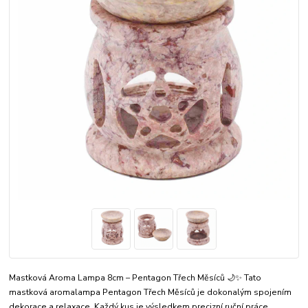
Mastková Aroma Lampa 8cm – Pentagon Třech Měsíců 🌙✨ Tato
mastková aromalampa Pentagon Třech Měsíců je dokonalým spojením
dekorace a relaxace. Každý kus je výsledkem precizní ruční práce