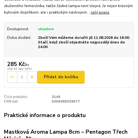
zkušeného řemeslníka, takže žádná lampa není stejná. Je nejen krásným
bytovým doplňkem, ale i praktickým nástrojem...
celý popis
Dostupnost
skladem
Doba dodání
Zboží Vám můžeme doručit již 11.08.2026 do 16:00.
Stačí, když zboží objednáte nejpozději dnes do
24:00
285 Kč
/
ks
236 Kč
bez DPH
Přidat do košíku
Číslo produktu:
3146
EAN kód:
5056368339677
Praktické informace o produktu
Mastková Aroma Lampa 8cm – Pentagon Třech