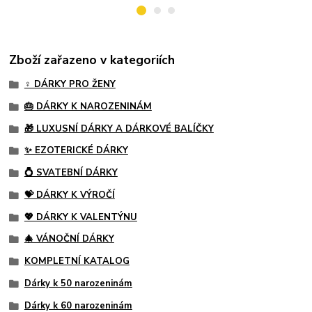
Zboží zařazeno v kategoriích
♀️ DÁRKY PRO ŽENY
🎂 DÁRKY K NAROZENINÁM
🎁 LUXUSNÍ DÁRKY A DÁRKOVÉ BALÍČKY
✨ EZOTERICKÉ DÁRKY
💍 SVATEBNÍ DÁRKY
💝 DÁRKY K VÝROČÍ
💖 DÁRKY K VALENTÝNU
🎄 VÁNOČNÍ DÁRKY
KOMPLETNÍ KATALOG
Dárky k 50 narozeninám
Dárky k 60 narozeninám