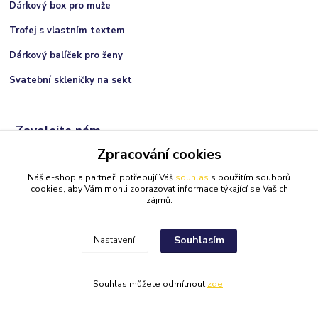
Dárkový box pro muže
Trofej s vlastním textem
Dárkový balíček pro ženy
Svatební skleničky na sekt
Zavolejte nám
Zpracování cookies
+420 606 066 717
Náš e-shop a partneři potřebují Váš
souhlas
s použitím souborů
(Po-Ne, 9:00 - 21:00 hod.)
cookies, aby Vám mohli zobrazovat informace týkající se Vašich
zájmů.
info@darkolandia.cz
Souhlasím
Nastavení
Souhlas můžete odmítnout
zde
.
Darkolandia.cz
Originální dárky
//
Webdesign
: Poradnyweb.cz