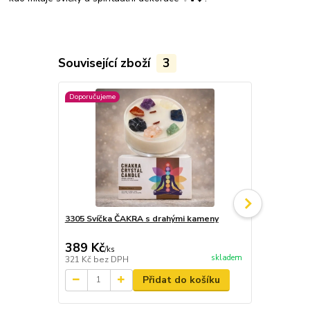
Související zboží
3
Doporučujeme
Doporučujeme
3305 Svíčka ČAKRA s drahými kameny
3213 Luxusní
kouzelník
389 Kč
387 Kč
/
ks
/
ks
skladem
321 Kč
bez DPH
320 Kč
bez 
Přidat do košíku