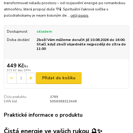
transformovat náladu prostoru – od rozjasnění energie po romantickou
atmosféru, která propojí duše 💛🕯️. Spirituální čakrová svíčka s
polodrahokamy je nejen krásným de...
celý popis
Dostupnost
skladem
Doba dodání
Zboží Vám můžeme doručit již 10.08.2026 do 16:00.
Stačí, když zboží objednáte nejpozději do zítra do
11:00
449 Kč
/
ks
371 Kč
bez DPH
Přidat do košíku
Číslo produktu:
3789
EAN kód:
5056368313448
Praktické informace o produktu
Čistá energie ve vašich rukou 🔮✨