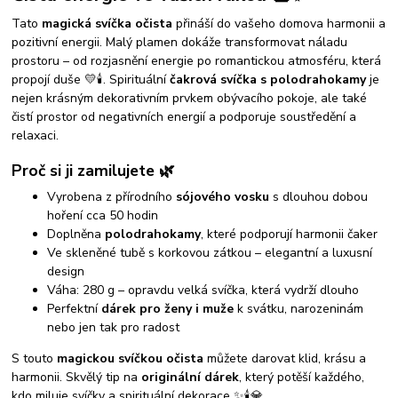
Tato
magická svíčka očista
přináší do vašeho domova harmonii a
pozitivní energii. Malý plamen dokáže transformovat náladu
prostoru – od rozjasnění energie po romantickou atmosféru, která
propojí duše 💛🕯️. Spirituální
čakrová svíčka s polodrahokamy
je
nejen krásným dekorativním prvkem obývacího pokoje, ale také
čistí prostor od negativních energií a podporuje soustředění a
relaxaci.
Proč si ji zamilujete 🌿
Vyrobena z přírodního
sójového vosku
s dlouhou dobou
hoření cca 50 hodin
Doplněna
polodrahokamy
, které podporují harmonii čaker
Ve skleněné tubě s korkovou zátkou – elegantní a luxusní
design
Váha: 280 g – opravdu velká svíčka, která vydrží dlouho
Perfektní
dárek pro ženy i muže
k svátku, narozeninám
nebo jen tak pro radost
S touto
magickou svíčkou očista
můžete darovat klid, krásu a
harmonii. Skvělý tip na
originální dárek
, který potěší každého,
kdo miluje svíčky a spirituální dekorace ✨🕯️💎.