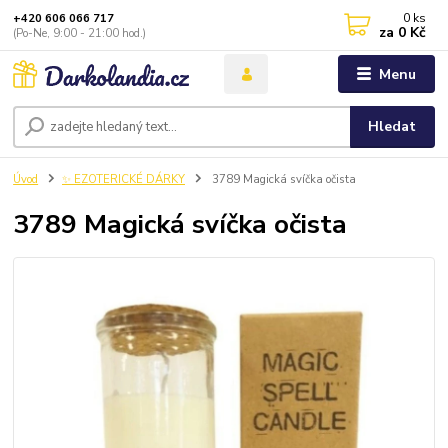
0
ks
+420 606 066 717
za
0 Kč
(Po-Ne, 9:00 - 21:00 hod.)
Menu
Hledat
Úvod
✨ EZOTERICKÉ DÁRKY
3789 Magická svíčka očista
3789 Magická svíčka očista