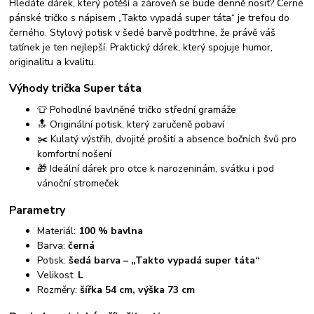
Hledáte dárek, který potěší a zároveň se bude denně nosit? Černé
pánské tričko s nápisem „Takto vypadá super táta“ je trefou do
černého. Stylový potisk v šedé barvě podtrhne, že právě váš
tatínek je ten nejlepší. Praktický dárek, který spojuje humor,
originalitu a kvalitu.
Výhody trička Super táta
👕 Pohodlné bavlněné tričko střední gramáže
🔝 Originální potisk, který zaručeně pobaví
✂️ Kulatý výstřih, dvojité prošití a absence bočních švů pro
komfortní nošení
🎁 Ideální dárek pro otce k narozeninám, svátku i pod
vánoční stromeček
Parametry
Materiál:
100 % bavlna
Barva:
černá
Potisk:
šedá barva – „Takto vypadá super táta“
Velikost:
L
Rozměry:
šířka 54 cm, výška 73 cm