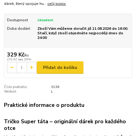
dárek, který spojuje hu...
celý popis
Dostupnost
skladem
Doba dodání
Zboží Vám můžeme doručit již 11.08.2026 do 16:00.
Stačí, když zboží objednáte nejpozději dnes do
24:00
329 Kč
/
ks
272 Kč
bez DPH
Přidat do košíku
Číslo produktu:
3136
Velikost:
L
Praktické informace o produktu
Tričko Super táta – originální dárek pro každého
otce