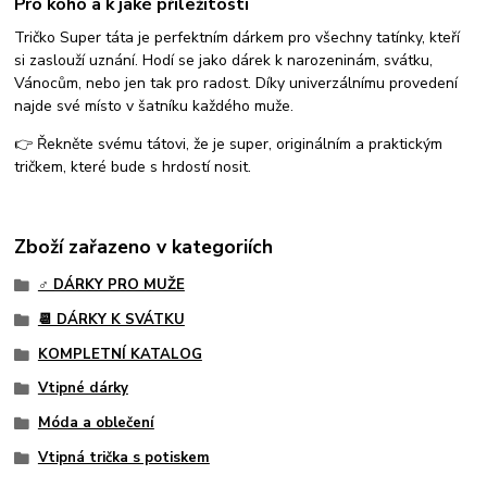
Pro koho a k jaké příležitosti
Tričko Super táta je perfektním dárkem pro všechny tatínky, kteří
si zaslouží uznání. Hodí se jako dárek k narozeninám, svátku,
Vánocům, nebo jen tak pro radost. Díky univerzálnímu provedení
najde své místo v šatníku každého muže.
👉 Řekněte svému tátovi, že je super, originálním a praktickým
tričkem, které bude s hrdostí nosit.
Zboží zařazeno v kategoriích
♂️ DÁRKY PRO MUŽE
📆 DÁRKY K SVÁTKU
KOMPLETNÍ KATALOG
Vtipné dárky
Móda a oblečení
Vtipná trička s potiskem