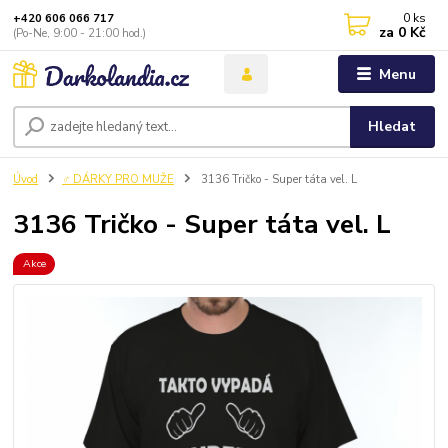
0
ks
+420 606 066 717
za
0 Kč
(Po-Ne, 9:00 - 21:00 hod.)
Menu
Hledat
Úvod
♂️ DÁRKY PRO MUŽE
3136 Tričko - Super táta vel. L
3136 Tričko - Super táta vel. L
Akce