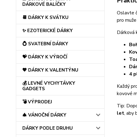
Prakti
DÁRKOVÉ BALÍČKY
Oslavte č
📆 DÁRKY K SVÁTKU
pro muže 
✨ EZOTERICKÉ DÁRKY
Dárková 
💍 SVATEBNÍ DÁRKY
Bo
Kov
💝 DÁRKY K VÝROČÍ
Toa
Dár
💖 DÁRKY K VALENTÝNU
4 p
💰 LEVNÉ VYCHYTÁVKY
Každý pro
GADGETS
kovové me
💣 VÝPRODEJ
Tip: Dop
let
, aby
🎄 VÁNOČNÍ DÁRKY
DÁRKY PODLE DRUHU