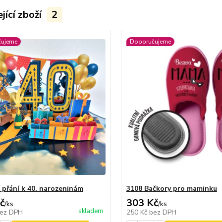
jící zboží
2
čujeme
Doporučujeme
 přání k 40. narozeninám
3108 Bačkory pro maminku
č
303 Kč
/
ks
/
ks
skladem
ez DPH
250 Kč
bez DPH