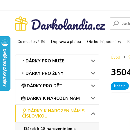
Co musíte vědět
Doprava a platba
Obchodní podmínky
K
Úvod
♂️ DÁRKY PRO MUŽE
3504
♀️ DÁRKY PRO ŽENY
🧒 DÁRKY PRO DĚTI
Náš tip
🎂 DÁRKY K NAROZENINÁM
🎈 DÁRKY K NAROZENINÁM S
ČÍSLOVKOU
Dárek k 18 narozeninám s