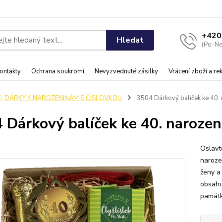
+420
Hledat
(Po-Ne
ontakty
Ochrana soukromí
Nevyzvednuté zásilky
Vrácení zboží a r
🎈 DÁRKY K NAROZENINÁM S ČÍSLOVKOU
3504 Dárkový balíček ke 40.
 Dárkový balíček ke 40. naroze
Oslavt
naroze
ženy a
obsahu
památk