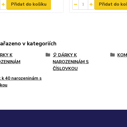
Přidat do košíku
Přidat do ko
zařazeno v kategoriích
ÁRKY K
🎈 DÁRKY K
KOM
OZENINÁM
NAROZENINÁM S
ČÍSLOVKOU
 k 40 narozeninám s
vkou