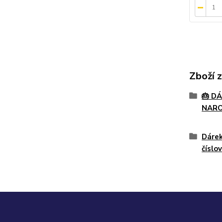
Zboží 
🎂 D
NAR
Dárek
číslo