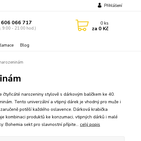
Přihlášení
 606 066 717
0
ks
za
0 Kč
, 9:00 - 21:00 hod.)
eklamace
Blog
 narozeninám
ninám
e čtyřicáté narozeniny stylově s dárkovým balíčkem ke 40.
ninám. Tento univerzální a vtipný dárek je vhodný pro muže i
 zaručeně potěší každého oslavence. Dárková krabička
je kombinaci produktů ke konzumaci, vtipných dárků i malé
y: Bohemia sekt pro slavnostní přípite...
celý popis