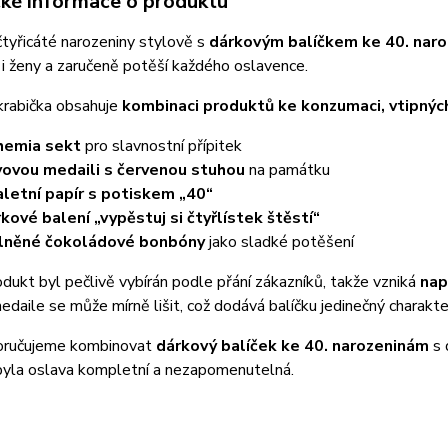
cké informace o produktu
tyřicáté narozeniny stylově s
dárkovým balíčkem ke 40. nar
i ženy a zaručeně potěší každého oslavence.
krabička obsahuje
kombinaci produktů ke konzumaci, vtipnýc
hemia sekt
pro slavnostní přípitek
ovou medaili s červenou stuhou
na památku
letní papír s potiskem „40“
kové balení „vypěstuj si čtyřlístek štěstí“
lněné čokoládové bonbóny
jako sladké potěšení
dukt byl pečlivě vybírán podle přání zákazníků, takže vzniká
nap
daile se může mírně lišit, což dodává balíčku jedinečný charakte
oručujeme kombinovat
dárkový balíček ke 40. narozeninám
s 
 byla oslava kompletní a nezapomenutelná.