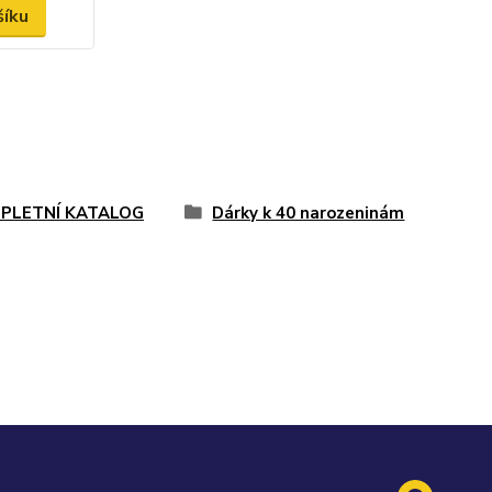
šíku
PLETNÍ KATALOG
Dárky k 40 narozeninám