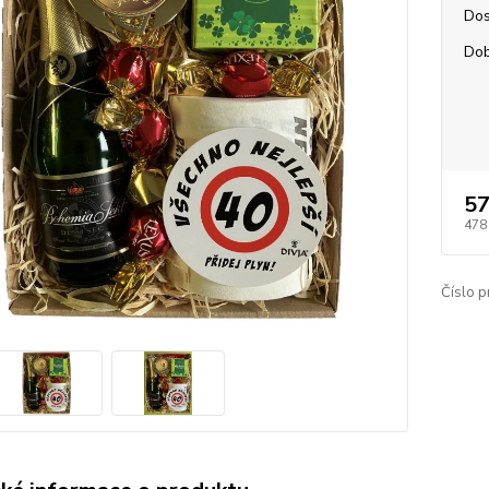
Dos
Dob
57
478
Číslo p