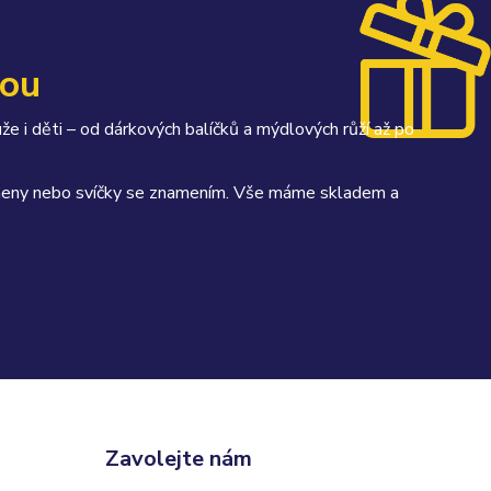
kou
uže i děti – od dárkových balíčků a mýdlových růží až po
kameny nebo svíčky se znamením. Vše máme skladem a
Zavolejte nám