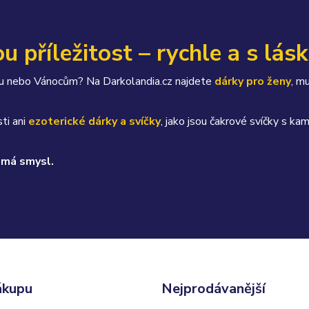
u příležitost – rychle a s lás
átku nebo Vánocům? Na Darkolandia.cz najdete
dárky pro ženy
, m
ti ani
ezoterické dárky a svíčky
, jako jsou čakrové svíčky s 
 má smysl.
ákupu
Nejprodávanější