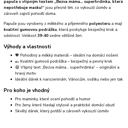
papuče s vtipným textem „Bezva máma… superhrdinka, která
nepotřebuje masku!“
jsou přesně tím, co vykouzlí úsměv a
zároveň zajistí pohodlí doma.
Papuče jsou vyrobeny z měkkého a příjemného
polyesteru
a mají
kvalitní gumovou podrážku
, která poskytuje bezpečný krok a
odolnost. Velikost
39-40
sedne většině žen.
Výhody a vlastnosti
💖 Pohodlný a měkký materiál – ideální na domácí nošení
🥿 Kvalitní gumová podrážka – bezpečný a pevný krok
😄 Vtipný text „Bezva máma… superhrdinka“ – originální a
hravý motiv
Ideální dárek k narozeninám, Vánocům, svátku nebo jen tak
Pro koho je vhodný
Pro maminky, které ocení pohodlí a humor
Pro ženy, které hledají stylové a praktické domácí obutí
Skvělý dárek, který potěší a zároveň vykouzlí úsměv