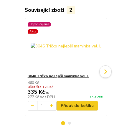
Související zboží
2
Doporučujeme
Doporučujeme
Akce
3046 Tričko nejlepší maminka vel. L
3409 Dřevěn
maminka
460 Kč
Ušetříte 125 Kč
335 Kč
958 Kč
/
ks
/
ks
skladem
277 Kč
bez DPH
792 Kč
bez 
Přidat do košíku