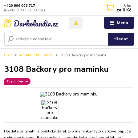
0
ks
+420 606 066 717
za
0 Kč
(Po-Ne, 9:00 - 21:00 hod.)
Menu
Hledat
Úvod
🎄 VÁNOČNÍ DÁRKY
3108 Bačkory pro maminku
3108 Bačkory pro maminku
Doporučujeme
Hledáte originální a praktický dárek pro maminku? Tyto dárkové papuče
s vtipným textem „Bezva máma… superhrdinka, která nepotřebuje