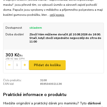
masku!“ jsou přesně tím, co vykouzlí úsměv a zároveň zajistí pohodlí
doma. Papuče jsou vyrobeny z měkkého a příjemného polyesteru a mají
kvalitní gumovou podrážku, kter...
celý popis
Dostupnost
skladem
Doba dodání
Zboží Vám můžeme doručit již 10.08.2026 do 16:00.
Stačí, když zboží objednáte nejpozději do zítra do
11:00
303 Kč
/
ks
250 Kč
bez DPH
Přidat do košíku
Číslo produktu:
3108
EAN kód:
8595040021136
Praktické informace o produktu
Hledáte originální a praktický dárek pro maminku? Tyto
dárkové