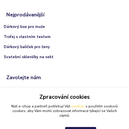
Nejprodávanější
Dárkový box pro muže
Trofej s vlastním textem
Dárkový balíček pro ženy
Svatební skleničky na sekt
Zavolejte nám
+420 606 066 717
Zpracování cookies
(Po-Ne, 9:00 - 21:00 hod.)
Náš e-shop a partneři potřebují Váš
souhlas
s použitím souborů
info@darkolandia.cz
cookies, aby Vám mohli zobrazovat informace týkající se Vašich
zájmů.