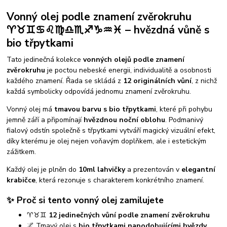
Vonný olej podle znamení zvěrokruhu
♈♉♊♋♌♍♎♏♐♑♒♓ – hvězdná vůně s
bio třpytkami
Tato jedinečná kolekce
vonných olejů podle znamení
zvěrokruhu
je poctou nebeské energii, individualitě a osobnosti
každého znamení. Řada se skládá z
12 originálních vůní
, z nichž
každá symbolicky odpovídá jednomu znamení zvěrokruhu.
Vonný olej má
tmavou barvu s bio třpytkami
, které při pohybu
jemně září a připomínají
hvězdnou noční oblohu
. Podmanivý
fialový odstín společně s třpytkami vytváří magický vizuální efekt,
díky kterému je olej nejen voňavým doplňkem, ale i estetickým
zážitkem.
Každý olej je plněn do
10ml lahvičky
a prezentován v
elegantní
krabičce
, která rezonuje s charakterem konkrétního znamení.
✨ Proč si tento vonný olej zamilujete
♈♉♊
12 jedinečných vůní podle znamení zvěrokruhu
🌌 Tmavý olej s
bio třpytkami napodobujícími hvězdy