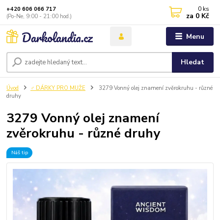
0
ks
+420 606 066 717
za
0 Kč
(Po-Ne, 9:00 - 21:00 hod.)
Menu
Hledat
Úvod
♂️ DÁRKY PRO MUŽE
3279 Vonný olej znamení zvěrokruhu - různé
druhy
3279 Vonný olej znamení
zvěrokruhu - různé druhy
Náš tip