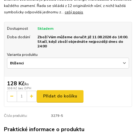
každého znamení. Řada se skládá z 12 originálních vůní, z nichž každá
symbolicky odpovídá jednomu z...
celý popis
Dostupnost
Skladem
Doba dodání
Zboží Vám můžeme doručit již 11.08.2026 do 16:00.
Stačí, když zboží objednáte nejpozději dnes do
24:00
Varianta produktu
128 Kč
/
ks
106 Kč
bez DPH
Přidat do košíku
Číslo produktu:
3279-5
Praktické informace o produktu