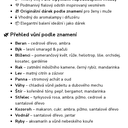
💜 Podmanivý fialový odstín inspirovaný vesmírem
🎁
Originální dárek podle znamení
pro ženy i muže
🕯️ Vhodný do aromalampy i difuzéru
📦 Elegantní balení ideální i jako dárek
🌿 Přehled vůní podle znamení
Beran
– cedrové dřevo, ambra
Býk
– lesní smaragd & pačuli
Blíženci
– pomerančový květ, růže, heliotrop, lilie, orchidej,
kosatec, gardénie
Rak
– zatmění měsíčního kamene, černý rybíz, mandarinka
Lev
– matný citrín a zázvor
Panna
– stromový achát a oud
Váhy
– chladivá vůně jadeitu a dubového mechu
Štír
– kořeněné tóny, pepř, bergamot, mandarinka
Střelec
– tyrkysová rosa, ambra, pižmo, cedrové a
santalové dřevo
Kozoroh
– makaron, cukr, ambra, pižmo, santalové dřevo
Vodnář
– santalové dřevo, jantar
Ryby
– akvamarín a vůně nebeského kouře