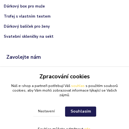
Dárkový box pro muže
Trofej s vlastním textem
Dárkový balíček pro ženy
Svatební skleničky na sekt
Zavolejte nám
+420 606 066 717
Zpracování cookies
(Po-Ne, 9:00 - 21:00 hod.)
Náš e-shop a partneři potřebují Váš
souhlas
s použitím souborů
info@darkolandia.cz
cookies, aby Vám mohli zobrazovat informace týkající se Vašich
zájmů.
Souhlasím
Nastavení
Darkolandia.cz
Originální dárky
//
Webdesign
: Poradnyweb.cz