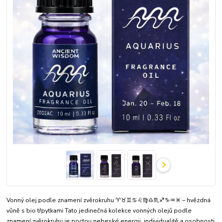
Vonný olej podle znamení zvěrokruhu ♈♉♊♋♌♍♎♏♐♑♒♓ – hvězdná
vůně s bio třpytkami Tato jedinečná kolekce vonných olejů podle
znamení zvěrokruhu je poctou nebeské energii, individualitě a osobnosti