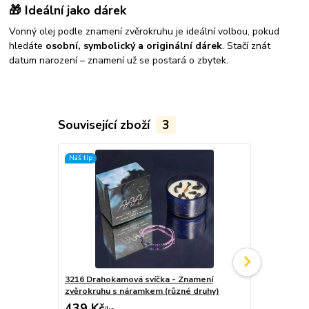
🎁 Ideální jako dárek
Vonný olej podle znamení zvěrokruhu je ideální volbou, pokud
hledáte
osobní, symbolický a originální dárek
. Stačí znát
datum narození – znamení už se postará o zbytek.
Související zboží
3
Náš tip
Doporučujeme
3216 Drahokamová svíčka - Znamení
3705 Dárkov
zvěrokruhu s náramkem (různé druhy)
689 Kč
/
ks
439 Kč