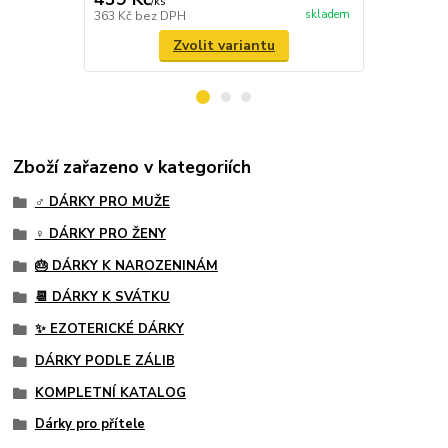
/
ks
569 Kč
bez 
skladem
363 Kč
bez DPH
Zvolit variantu
Zboží zařazeno v kategoriích
♂️ DÁRKY PRO MUŽE
♀️ DÁRKY PRO ŽENY
🎂 DÁRKY K NAROZENINÁM
📆 DÁRKY K SVÁTKU
✨ EZOTERICKÉ DÁRKY
DÁRKY PODLE ZÁLIB
KOMPLETNÍ KATALOG
Dárky pro přítele