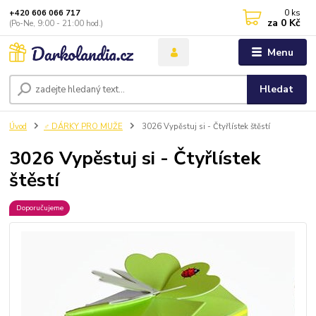
0
ks
+420 606 066 717
za
0 Kč
(Po-Ne, 9:00 - 21:00 hod.)
Menu
Hledat
Úvod
♂️ DÁRKY PRO MUŽE
3026 Vypěstuj si - Čtyřlístek štěstí
3026 Vypěstuj si - Čtyřlístek
štěstí
Doporučujeme