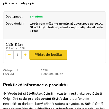
přinese p...
celý popis
Dostupnost
skladem
Doba dodání
Zboží Vám můžeme doručit již 10.08.2026 do 16:00.
Stačí, když zboží objednáte nejpozději do zítra do
11:00
129 Kč
/
ks
107 Kč
bez DPH
Přidat do košíku
Číslo produktu:
3026
EAN kód:
8592539578362
Praktické informace o produktu
🍀
Vypěstuj si čtyřlístek štěstí – vlastní rostlinka pro štěstí
Originální
sada pro pěstování čtyřlístku
je perfektním
netradičním dárkem, který přináší radost a symboliku štěstí. Stačí
zasadit semínko do květináčku se substrátem, zalít a sledovat, jak