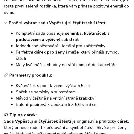
roste první zelená rostlinka, která vám přinese pozitivní energii do
domu.
✨
Proč si vybrat sadu Vypěstuj si čtyřlístek štěstí:
Kompletní sada obsahuje
semínka, květináček s
podstavcem a výživný substrát
Jednoduché pěstování – ideální pro začátečníky
Perfektní
dárek pro ženy i muže
, který přináší symbol
štěstí
Malý květináček vhodný na stůl doma či do kanceláře
📏
Parametry produktu:
Květináček s podstavcem, výška 5,5 cm
Sáček se semínky a substrátem
Návod v češtině na vnitřní straně krabičky
Balení: papírová krabička 5,6 × 5,6 × 5,8 cm
🎁
Tip na dárek:
Sada
Vypěstuj si čtyřlístek štěstí
je originální a praktický dárek,
který přinese radost z pěstování a symbol štěstí. Skvělé pro ženy i
muže, kteří chtějí mít vlastní malý talisman štěstí doma.