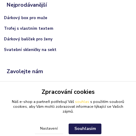
Nejprodávanější
Dárkový box pro muže
Trofej s vlastním textem
Dárkový balíček pro ženy
Svatební skleničky na sekt
Zavolejte nám
+420 606 066 717
Zpracování cookies
(Po-Ne, 9:00 - 21:00 hod.)
Náš e-shop a partneři potřebují Váš
souhlas
s použitím souborů
info@darkolandia.cz
cookies, aby Vám mohli zobrazovat informace týkající se Vašich
zájmů.
Souhlasím
Nastavení