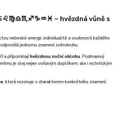
♉♊♋♌♍♎♏♐♑♒♓ – hvězdná vůně s
ctou nebeské energii, individualitě a osobnosti každého
y odpovídá jednomu znamení zvěrokruhu.
ří a připomínají
hvězdnou noční oblohu
. Podmanivý
kterému je olej nejen voňavým doplňkem, ale i estetickým
ce
, která rezonuje s charakterem konkrétního znamení.