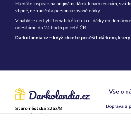
Hledáte inspiraci na originální dárek k narozeninám, sv
vtipné, netradiční a personalizované dárky.
V nabídce nechybí tematické kolekce, dárky do domácnos
odesíláme do 24 hodin po celé ČR.
Darkolandia.cz – když chcete potěšit dárkem, který
Vše o n
Doprava a 
Staroměstská 2262/8
37004 České Budějovice
Obchodní p
Sklad: Adamov
Odstoupení