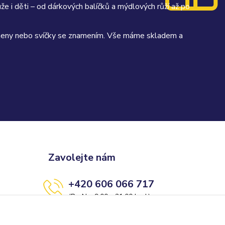
uže i děti – od dárkových balíčků a mýdlových růží až po
kameny nebo svíčky se znamením. Vše máme skladem a
Zavolejte nám
+420 606 066 717
(Po-Ne, 9:00 - 21:00 hod.)
info@darkolandia.cz