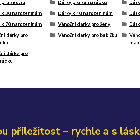
 pro sestru
Dárky pro kamarádku
Dárk
 k 30 narozeninám
Dárky k 40 narozeninám
Dárk
 k 70 narozeninám
Vánoční dárky pro ženy
Dárk
ní dárky pro
Vánoční dárky pro babičku
Váno
nku
man
ní dárky pro
rádku
u příležitost – rychle a s lás