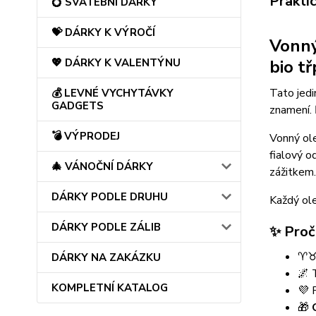
Prakti
💍 SVATEBNÍ DÁRKY
💝 DÁRKY K VÝROČÍ
Vonn
bio t
💖 DÁRKY K VALENTÝNU
Tato jed
💰 LEVNÉ VYCHYTÁVKY
GADGETS
znamení.
💣 VÝPRODEJ
Vonný ol
fialový o
🎄 VÁNOČNÍ DÁRKY
zážitkem.
DÁRKY PODLE DRUHU
Každý ole
DÁRKY PODLE ZÁLIB
✨ Proč 
♈
DÁRKY NA ZAKÁZKU
🌌 
KOMPLETNÍ KATALOG
💜 
🎁