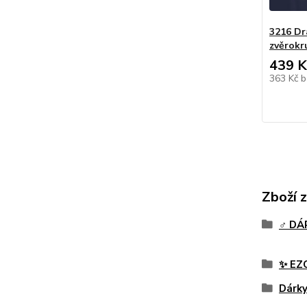
3216 Dr
zvěrokr
439 K
363 Kč
b
Zboží 
♂️ D
✨ EZ
Dárk