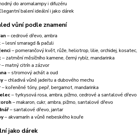
 Vhodný do aromalampy i difuzéru
Elegantní balení ideální i jako dárek
hled vůní podle znamení
ran
– cedrové dřevo, ambra
k
– lesní smaragd & pačuli
ženci
– pomerančový květ, růže, heliotrop, lilie, orchidej, kosatec
k
– zatmění měsíčního kamene, černý rybíz, mandarinka
v
– matný citrín a zázvor
nna
– stromový achát a oud
hy
– chladivá vůně jadeitu a dubového mechu
r
– kořeněné tóny, pepř, bergamot, mandarinka
elec
– tyrkysová rosa, ambra, pižmo, cedrové a santalové dřevo
zoroh
– makaron, cukr, ambra, pižmo, santalové dřevo
dnář
– santalové dřevo, jantar
by
– akvamarín a vůně nebeského kouře
lní jako dárek