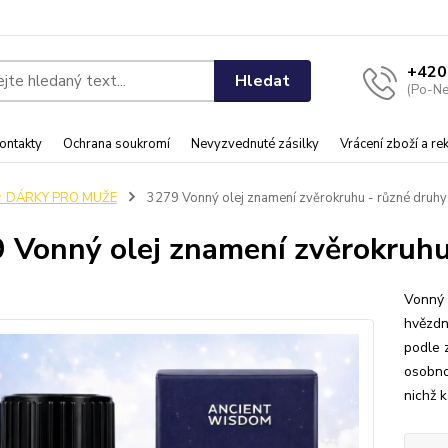
+420
Hledat
(Po-Ne
ontakty
Ochrana soukromí
Nevyzvednuté zásilky
Vrácení zboží a r
♂️ DÁRKY PRO MUŽE
3279 Vonný olej znamení zvěrokruhu - různé druhy
 Vonný olej znamení zvěrokruhu
Vonný
hvězdn
podle 
osobno
nichž 