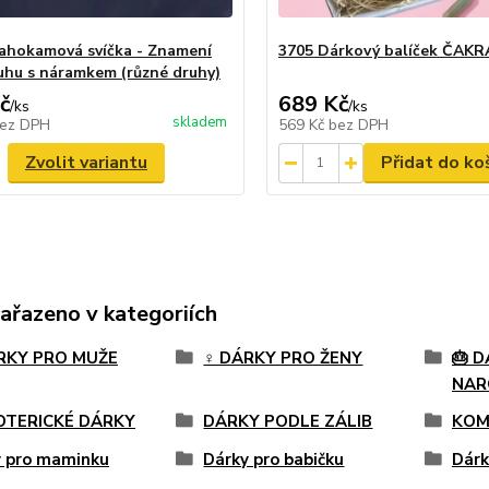
ahokamová svíčka - Znamení
3705 Dárkový balíček ČAKR
uhu s náramkem (různé druhy)
č
689 Kč
/
ks
/
ks
skladem
ez DPH
569 Kč
bez DPH
Zvolit variantu
Přidat do ko
zařazeno v kategoriích
ÁRKY PRO MUŽE
♀️ DÁRKY PRO ŽENY
🎂 D
NAR
OTERICKÉ DÁRKY
DÁRKY PODLE ZÁLIB
KOM
y pro maminku
Dárky pro babičku
Dárk