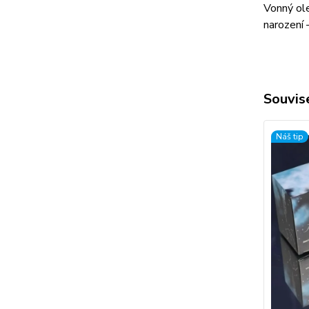
Vonný ole
narození 
Souvise
Náš tip