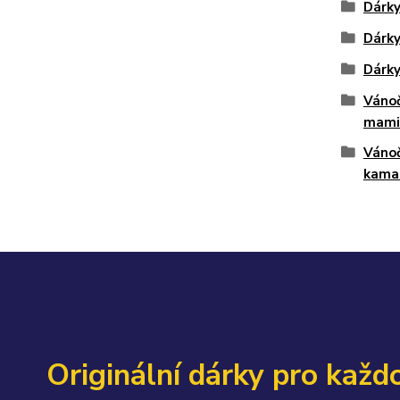
Dárky
Dárky
Dárky
Vánoč
mami
Vánoč
kama
Originální dárky pro každo