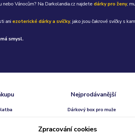
átku nebo Vánocům? Na Darkolandia.cz najdete
dárky pro ženy
, m
ti ani
ezoterické dárky a svíčky
, jako jsou čakrové svíčky s 
 má smysl.
ákupu
Nejprodávanější
platba
Dárkový box pro muže
odmínky
Trofej s vlastním textem
Zpracování cookies
 od smlouvy
Dárkový balíček pro ženy