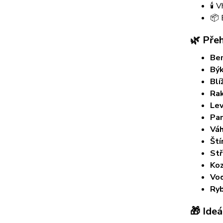
🕯️
📦 
🌿 Pře
Be
Bý
Blí
Ra
Le
Pa
Vá
Ští
Stř
Ko
Vo
Ry
🎁 Ideá