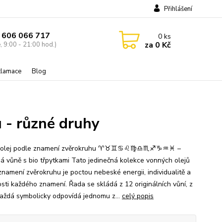
Přihlášení
 606 066 717
0
ks
za
0 Kč
, 9:00 - 21:00 hod.)
eklamace
Blog
 - různé druhy
 olej podle znamení zvěrokruhu ♈♉♊♋♌♍♎♏♐♑♒♓ –
á vůně s bio třpytkami Tato jedinečná kolekce vonných olejů
znamení zvěrokruhu je poctou nebeské energii, individualitě a
sti každého znamení. Řada se skládá z 12 originálních vůní, z
každá symbolicky odpovídá jednomu z...
celý popis