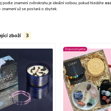
j podle znamení zvěrokruhu je ideální volbou, pokud hledáte
oso
– znamení už se postará o zbytek.
jící zboží
3
Doporučujeme