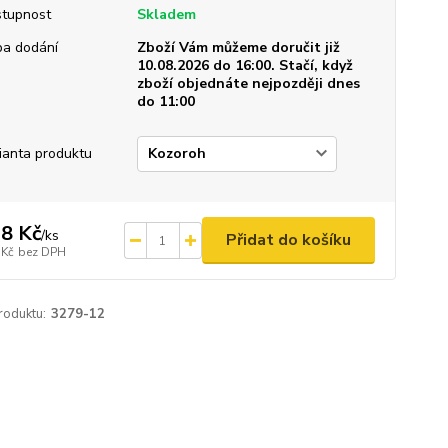
tupnost
Skladem
a dodání
Zboží Vám můžeme doručit již
10.08.2026 do 16:00. Stačí, když
zboží objednáte nejpozději dnes
do 11:00
ianta produktu
8 Kč
/
ks
Přidat do košíku
 Kč
bez DPH
roduktu:
3279-12