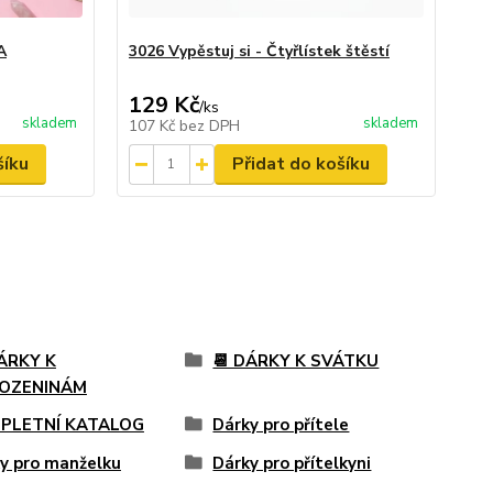
A
3026 Vypěstuj si - Čtyřlístek štěstí
129 Kč
/
ks
skladem
skladem
107 Kč
bez DPH
šíku
Přidat do košíku
ÁRKY K
📆 DÁRKY K SVÁTKU
OZENINÁM
PLETNÍ KATALOG
Dárky pro přítele
y pro manželku
Dárky pro přítelkyni