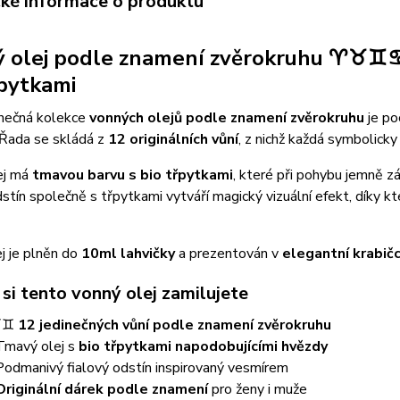
cké informace o produktu
ý olej podle znamení zvěrokruhu ♈
řpytkami
inečná kolekce
vonných olejů podle znamení zvěrokruhu
je po
 Řada se skládá z
12 originálních vůní
, z nichž každá symbolick
ej má
tmavou barvu s bio třpytkami
, které při pohybu jemně zá
dstín společně s třpytkami vytváří magický vizuální efekt, díky 
j je plněn do
10ml lahvičky
a prezentován v
elegantní krabič
si tento vonný olej zamilujete
♉♊
12 jedinečných vůní podle znamení zvěrokruhu
Tmavý olej s
bio třpytkami napodobujícími hvězdy
Podmanivý fialový odstín inspirovaný vesmírem
Originální dárek podle znamení
pro ženy i muže