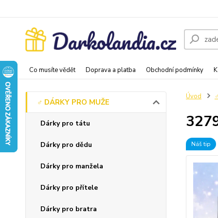
Co musíte vědět
Doprava a platba
Obchodní podmínky
K
Úvod
♂️ DÁRKY PRO MUŽE
3279
Dárky pro tátu
Dárky pro dědu
Náš tip
Dárky pro manžela
Dárky pro přítele
Dárky pro bratra