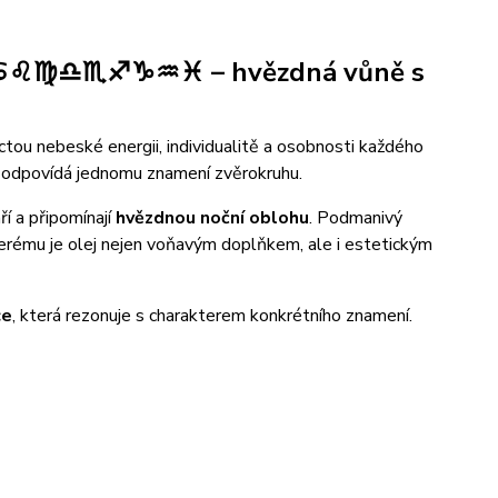
♉♊♋♌♍♎♏♐♑♒♓ – hvězdná vůně s
ctou nebeské energii, individualitě a osobnosti každého
y odpovídá jednomu znamení zvěrokruhu.
ří a připomínají
hvězdnou noční oblohu
. Podmanivý
kterému je olej nejen voňavým doplňkem, ale i estetickým
ce
, která rezonuje s charakterem konkrétního znamení.