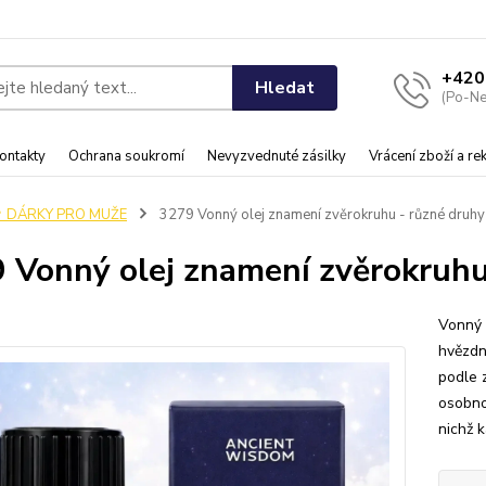
+420
Hledat
(Po-Ne
ontakty
Ochrana soukromí
Nevyzvednuté zásilky
Vrácení zboží a r
♂️ DÁRKY PRO MUŽE
3279 Vonný olej znamení zvěrokruhu - různé druhy
 Vonný olej znamení zvěrokruhu
Vonný
hvězdn
podle 
osobno
nichž 