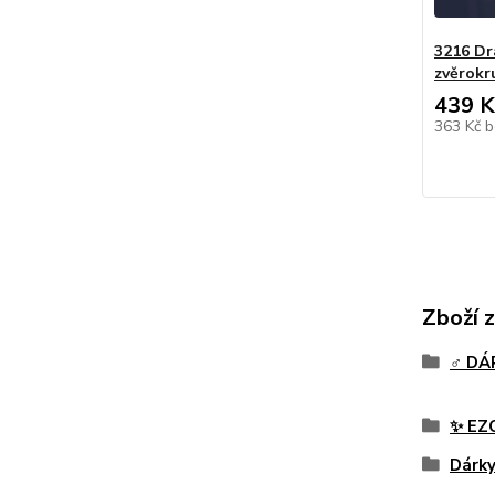
3216 Dr
zvěrokr
439 K
363 Kč
b
Zboží 
♂️ D
✨ EZ
Dárk