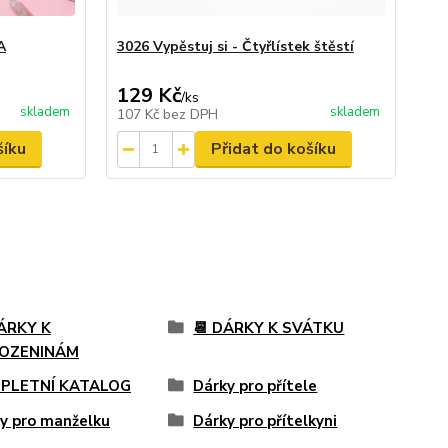
A
3026 Vypěstuj si - Čtyřlístek štěstí
129 Kč
/
ks
skladem
skladem
107 Kč
bez DPH
šíku
Přidat do košíku
ÁRKY K
📆 DÁRKY K SVÁTKU
OZENINÁM
PLETNÍ KATALOG
Dárky pro přítele
y pro manželku
Dárky pro přítelkyni