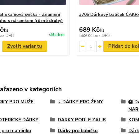
ahokamová svíčka - Znamení
3705 Dárkový balíček ČAKR
uhu s náramkem (různé druhy)
č
689 Kč
/
ks
/
ks
skladem
ez DPH
569 Kč
bez DPH
Zvolit variantu
Přidat do ko
zařazeno v kategoriích
ÁRKY PRO MUŽE
♀️ DÁRKY PRO ŽENY
🎂 D
NAR
OTERICKÉ DÁRKY
DÁRKY PODLE ZÁLIB
KOM
y pro maminku
Dárky pro babičku
Dárk