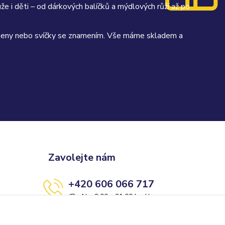
uže i děti – od dárkových balíčků a mýdlových růží až po
kameny nebo svíčky se znamením. Vše máme skladem a
Zavolejte nám
+420 606 066 717
(Po-Ne, 9:00 - 21:00 hod.)
info@darkolandia.cz