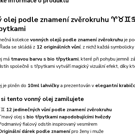
cké informace o produktu
ý olej podle znamení zvěrokruhu ♈
řpytkami
inečná kolekce
vonných olejů podle znamení zvěrokruhu
je po
 Řada se skládá z
12 originálních vůní
, z nichž každá symbolick
ej má
tmavou barvu s bio třpytkami
, které při pohybu jemně zá
dstín společně s třpytkami vytváří magický vizuální efekt, díky 
j je plněn do
10ml lahvičky
a prezentován v
elegantní krabič
si tento vonný olej zamilujete
♉♊
12 jedinečných vůní podle znamení zvěrokruhu
Tmavý olej s
bio třpytkami napodobujícími hvězdy
Podmanivý fialový odstín inspirovaný vesmírem
Originální dárek podle znamení
pro ženy i muže