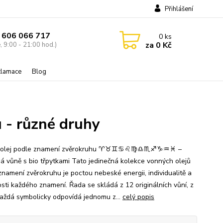
Přihlášení
 606 066 717
0
ks
za
0 Kč
, 9:00 - 21:00 hod.)
eklamace
Blog
 - různé druhy
 olej podle znamení zvěrokruhu ♈♉♊♋♌♍♎♏♐♑♒♓ –
á vůně s bio třpytkami Tato jedinečná kolekce vonných olejů
znamení zvěrokruhu je poctou nebeské energii, individualitě a
sti každého znamení. Řada se skládá z 12 originálních vůní, z
každá symbolicky odpovídá jednomu z...
celý popis