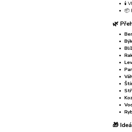
🕯️
📦 
🌿 Pře
Be
Bý
Blí
Ra
Le
Pa
Vá
Ští
Stř
Ko
Vo
Ry
🎁 Ideá