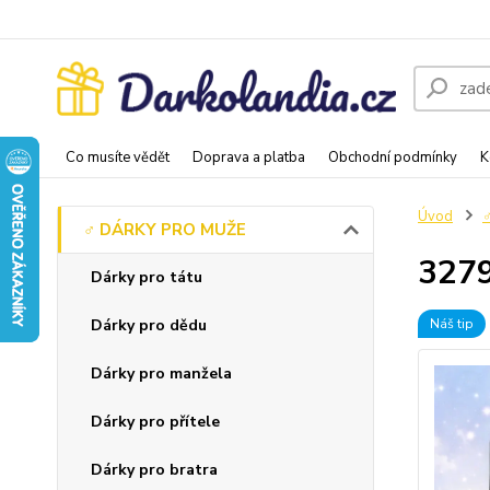
Co musíte vědět
Doprava a platba
Obchodní podmínky
K
Úvod
♂️ DÁRKY PRO MUŽE
3279
Dárky pro tátu
Dárky pro dědu
Náš tip
Dárky pro manžela
Dárky pro přítele
Dárky pro bratra