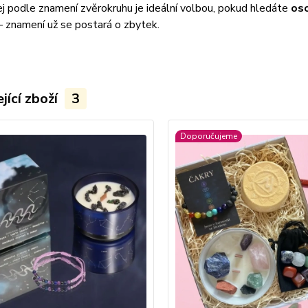
j podle znamení zvěrokruhu je ideální volbou, pokud hledáte
oso
– znamení už se postará o zbytek.
jící zboží
3
Doporučujeme