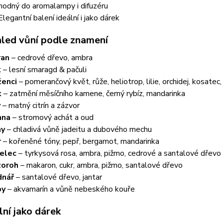
 Vhodný do aromalampy i difuzéru
Elegantní balení ideální i jako dárek
hled vůní podle znamení
ran
– cedrové dřevo, ambra
k
– lesní smaragd & pačuli
ženci
– pomerančový květ, růže, heliotrop, lilie, orchidej, kosatec
k
– zatmění měsíčního kamene, černý rybíz, mandarinka
v
– matný citrín a zázvor
nna
– stromový achát a oud
hy
– chladivá vůně jadeitu a dubového mechu
r
– kořeněné tóny, pepř, bergamot, mandarinka
elec
– tyrkysová rosa, ambra, pižmo, cedrové a santalové dřevo
zoroh
– makaron, cukr, ambra, pižmo, santalové dřevo
dnář
– santalové dřevo, jantar
by
– akvamarín a vůně nebeského kouře
lní jako dárek