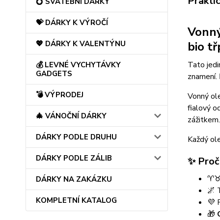
Prakti
💍 SVATEBNÍ DÁRKY
💝 DÁRKY K VÝROČÍ
Vonn
bio t
💖 DÁRKY K VALENTÝNU
Tato jed
💰 LEVNÉ VYCHYTÁVKY
GADGETS
znamení.
💣 VÝPRODEJ
Vonný ol
fialový o
🎄 VÁNOČNÍ DÁRKY
zážitkem.
DÁRKY PODLE DRUHU
Každý ole
DÁRKY PODLE ZÁLIB
✨ Proč 
♈
DÁRKY NA ZAKÁZKU
🌌 
KOMPLETNÍ KATALOG
💜 
🎁