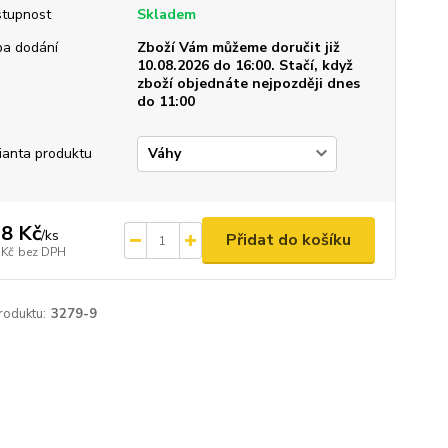
tupnost
Skladem
a dodání
Zboží Vám můžeme doručit již
10.08.2026 do 16:00. Stačí, když
zboží objednáte nejpozději dnes
do 11:00
ianta produktu
8 Kč
/
ks
Přidat do košíku
 Kč
bez DPH
roduktu:
3279-9