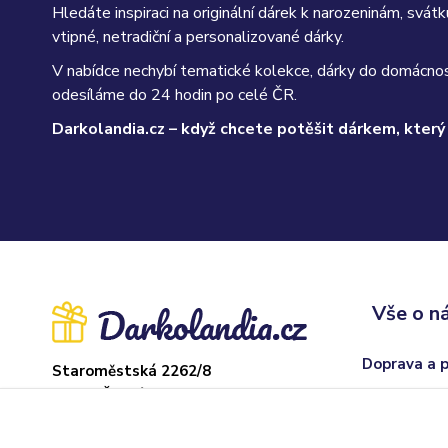
Hledáte inspiraci na originální dárek k narozeninám, sv
vtipné, netradiční a personalizované dárky.
V nabídce nechybí tematické kolekce, dárky do domácnos
odesíláme do 24 hodin po celé ČR.
Darkolandia.cz – když chcete potěšit dárkem, který
Vše o n
Doprava a 
Staroměstská 2262/8
37004 České Budějovice
Obchodní p
Sklad: Adamov
Odstoupení