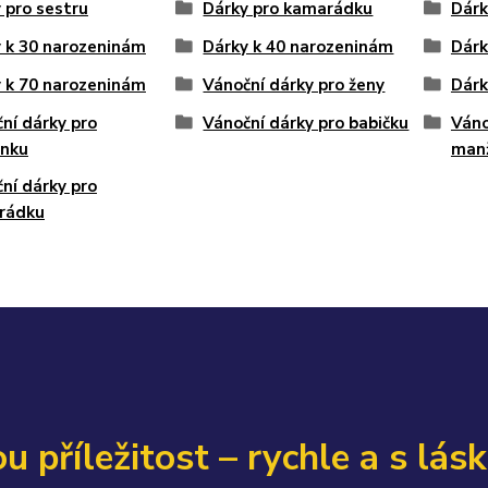
 pro sestru
Dárky pro kamarádku
Dárk
 k 30 narozeninám
Dárky k 40 narozeninám
Dárk
 k 70 narozeninám
Vánoční dárky pro ženy
Dárk
ní dárky pro
Vánoční dárky pro babičku
Váno
nku
man
ní dárky pro
rádku
u příležitost – rychle a s lás