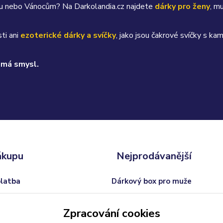
átku nebo Vánocům? Na Darkolandia.cz najdete
dárky pro ženy
, m
ti ani
ezoterické dárky a svíčky
, jako jsou čakrové svíčky s 
 má smysl.
ákupu
Nejprodávanější
platba
Dárkový box pro muže
odmínky
Trofej s vlastním textem
Zpracování cookies
 od smlouvy
Dárkový balíček pro ženy