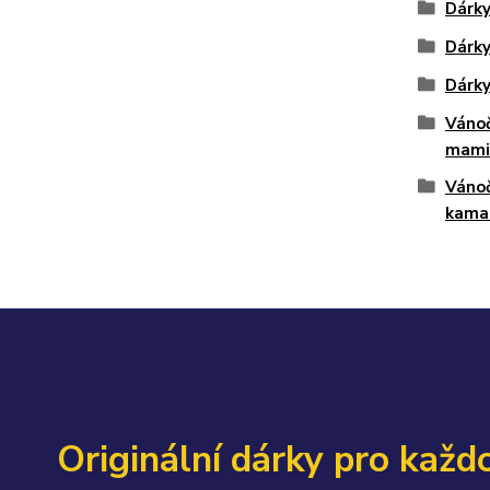
Dárky
Dárky
Dárky
Vánoč
mami
Vánoč
kama
Originální dárky pro každo