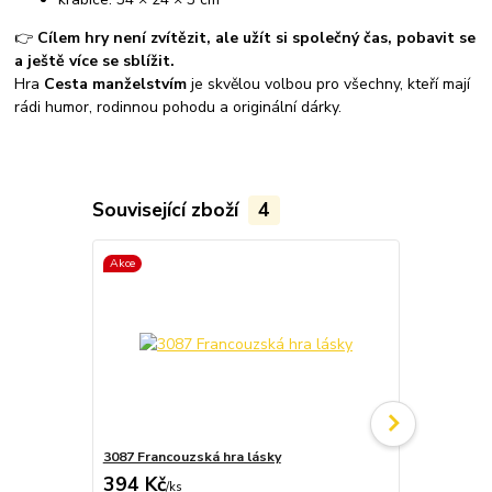
👉
Cílem hry není zvítězit, ale užít si společný čas, pobavit se
a ještě více se sblížit.
Hra
Cesta manželstvím
je skvělou volbou pro všechny, kteří mají
rádi humor, rodinnou pohodu a originální dárky.
Související zboží
4
Akce
3087 Francouzská hra lásky
3078 Box mýd
394 Kč
479 Kč
/
ks
/
ks