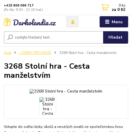
0
ks
+420 606 066 717
za
0 Kč
(Po-Ne, 9:00 - 21:00 hod.)
Menu
Hledat
Úvod
♂️ DÁRKY PRO MUŽE
3268 Stolní hra - Cesta manželstvím
3268 Stolní hra - Cesta
manželstvím
Vstupte do světa lásky, úkolů a veselých zvratů se společenskou hrou