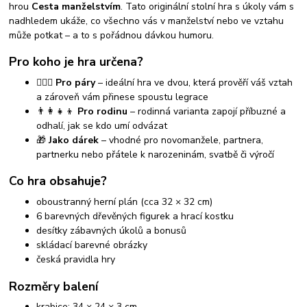
hrou
Cesta manželstvím
. Tato originální stolní hra s úkoly vám s
nadhledem ukáže, co všechno vás v manželství nebo ve vztahu
může potkat – a to s pořádnou dávkou humoru.
Pro koho je hra určena?
👩‍❤️‍👨
Pro páry
– ideální hra ve dvou, která prověří váš vztah
a zároveň vám přinese spoustu legrace
👨‍👩‍👧‍👦
Pro rodinu
– rodinná varianta zapojí příbuzné a
odhalí, jak se kdo umí odvázat
🎁
Jako dárek
– vhodné pro novomanžele, partnera,
partnerku nebo přátele k narozeninám, svatbě či výročí
Co hra obsahuje?
oboustranný herní plán (cca 32 × 32 cm)
6 barevných dřevěných figurek a hrací kostku
desítky zábavných úkolů a bonusů
skládací barevné obrázky
česká pravidla hry
Rozměry balení
krabice: 34 × 24 × 3 cm