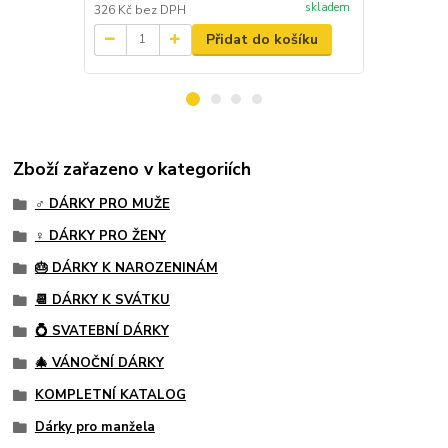
skladem
326 Kč
bez DPH
396 Kč
bez 
Přidat do košíku
Zboží zařazeno v kategoriích
♂️ DÁRKY PRO MUŽE
♀️ DÁRKY PRO ŽENY
🎂 DÁRKY K NAROZENINÁM
📆 DÁRKY K SVÁTKU
💍 SVATEBNÍ DÁRKY
🎄 VÁNOČNÍ DÁRKY
KOMPLETNÍ KATALOG
Dárky pro manžela