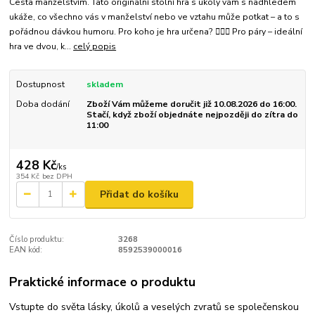
Cesta manželstvím. Tato originální stolní hra s úkoly vám s nadhledem
ukáže, co všechno vás v manželství nebo ve vztahu může potkat – a to s
pořádnou dávkou humoru. Pro koho je hra určena? 👩‍❤️‍👨 Pro páry – ideální
hra ve dvou, k...
celý popis
Dostupnost
skladem
Doba dodání
Zboží Vám můžeme doručit již 10.08.2026 do 16:00.
Stačí, když zboží objednáte nejpozději do zítra do
11:00
428 Kč
/
ks
354 Kč
bez DPH
Přidat do košíku
Číslo produktu:
3268
EAN kód:
8592539000016
Praktické informace o produktu
Vstupte do světa lásky, úkolů a veselých zvratů se společenskou