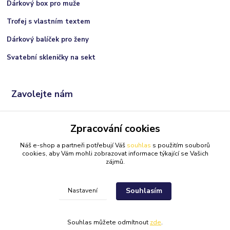
Dárkový box pro muže
Trofej s vlastním textem
Dárkový balíček pro ženy
Svatební skleničky na sekt
Zavolejte nám
+420 606 066 717
Zpracování cookies
(Po-Ne, 9:00 - 21:00 hod.)
Náš e-shop a partneři potřebují Váš
souhlas
s použitím souborů
info@darkolandia.cz
cookies, aby Vám mohli zobrazovat informace týkající se Vašich
zájmů.
Souhlasím
Nastavení
Darkolandia.cz
Originální dárky
//
Webdesign
: Poradnyweb.cz
Souhlas můžete odmítnout
zde
.
Vytvořeno na
Eshop-rychle.cz