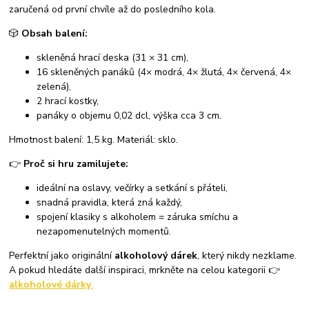
zaručená od první chvíle až do posledního kola.
🎲
Obsah balení:
skleněná hrací deska (31 × 31 cm),
16 skleněných panáků (4× modrá, 4× žlutá, 4× červená, 4×
zelená),
2 hrací kostky,
panáky o objemu 0,02 dcl, výška cca 3 cm.
Hmotnost balení: 1,5 kg. Materiál: sklo.
👉
Proč si hru zamilujete:
ideální na oslavy, večírky a setkání s přáteli,
snadná pravidla, která zná každý,
spojení klasiky s alkoholem = záruka smíchu a
nezapomenutelných momentů.
Perfektní jako originální
alkoholový dárek
, který nikdy nezklame.
A pokud hledáte další inspiraci, mrkněte na celou kategorii 👉
alkoholové dárky
.