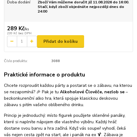
Doba dodání
Zboží Vám můžeme doručit již 11.08.2026 do 16:00.
Stačí, když zboží objednáte nejpozději dnes do
24:00
289 Kč
/
ks
239 Kč
bez DPH
Přidat do košíku
Číslo produktu:
3088
Praktické informace o produktu
Chcete rozproudit každou párty a postarat se o zábavu, na kterou
se nezapomíná? 🎉 Pak je tu
Alkoholové Člověče, nezlob se
–
bezkonkurenční alko hra, která spojuje klasickou deskovou
zábavu s pitím vašeho oblíbeného drinku.
Princip je jednoduchý: místo figurek použijete skleněné panáky,
které si naplníte nápojem dle vlastního výběru. Každý hráč
dostane svou barvu a hra začíná. Když vás soupeř vyhodí, čeká
vás nejen cesta zpět na start, ale i panák na ex 🍹. Zábava je