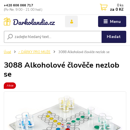
0
ks
+420 606 066 717
za
0 Kč
(Po-Ne, 9:00 - 21:00 hod.)
Menu
Hledat
Úvod
♂️ DÁRKY PRO MUŽE
3088 Alkoholové člověče nezlob se
3088 Alkoholové člověče nezlob
se
Akce