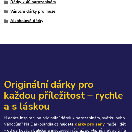
Dárky k 40 narozeninám
Vánoční dárky pro muže
Alkoholové dárky
Originální dárky pro
každou příležitost – rychle
a s láskou
Hledáte inspiraci na originální dárek k narozeninám, svátku nebo
Vánocům? Na Darkolandia.cz najdete
dárky pro ženy
, muže i děti
– od dárkových balíčků a mýdlových růží až po vtipné, netradiční a