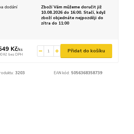
a dodání
Zboží Vám můžeme doručit již
10.08.2026 do 16:00. Stačí, když
zboží objednáte nejpozději do
zítra do 11:00
549 Kč
/
ks
Přidat do košíku
80 Kč
bez DPH
roduktu:
3203
EAN kód:
5056368358739