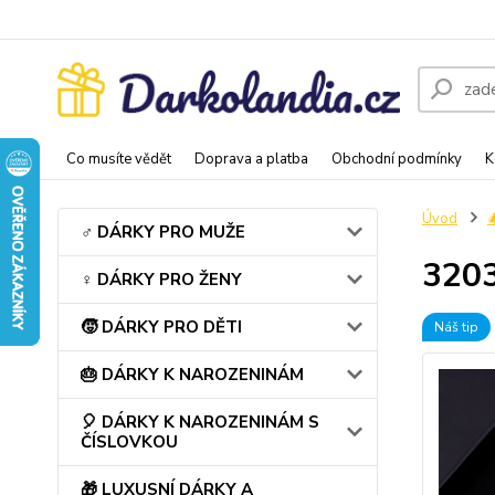
Co musíte vědět
Doprava a platba
Obchodní podmínky
K
Úvod
♂️ DÁRKY PRO MUŽE
3203
♀️ DÁRKY PRO ŽENY
🧒 DÁRKY PRO DĚTI
Náš tip
🎂 DÁRKY K NAROZENINÁM
🎈 DÁRKY K NAROZENINÁM S
ČÍSLOVKOU
🎁 LUXUSNÍ DÁRKY A