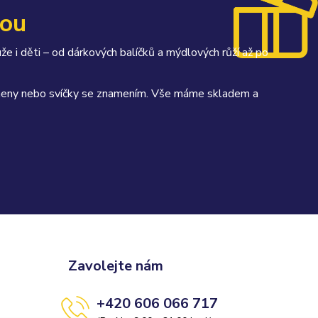
kou
uže i děti – od dárkových balíčků a mýdlových růží až po
kameny nebo svíčky se znamením. Vše máme skladem a
Zavolejte nám
+420 606 066 717