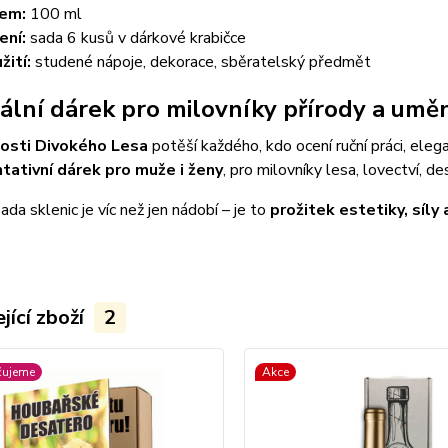
em:
100 ml
ení:
sada 6 kusů v dárkové krabičce
žití:
studené nápoje, dekorace, sběratelský předmět
eální dárek pro milovníky přírody a umě
osti Divokého Lesa
potěší každého, kdo ocení ruční práci, eleg
tativní dárek pro muže i ženy
, pro milovníky lesa, lovectví, 
ada sklenic je víc než jen nádobí – je to
prožitek estetiky, síly
jící zboží
2
čujeme
Akce