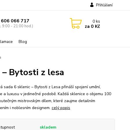
Přihlášení
 606 066 717
0
ks
za
0 Kč
, 9:00 - 21:00 hod.)
eklamace
Blog
a
– Bytosti z lesa
á sada 6 sklenic – Bytosti z Lesa přináší spojení umění,
ie a luxusu v jedinečné podobě. Každá sklenice o objemu 100
skutečným mistrovským dílem, které zaujme detailním
ením i noblesním designem.
celý popis
tupnost
skladem