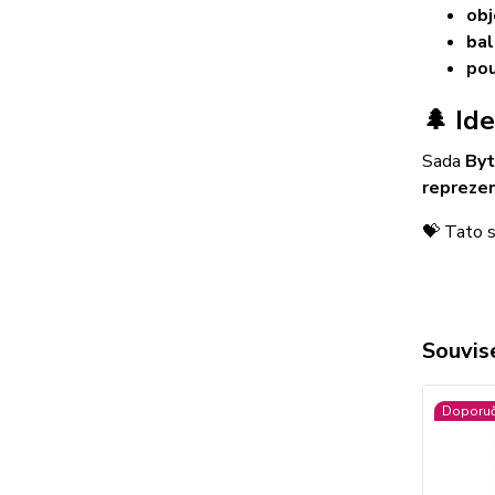
obj
bal
pou
🌲 Id
Sada
Byt
reprezen
💝 Tato s
Souvise
Doporu