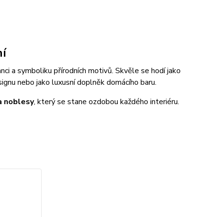
ní
anci a symboliku přírodních motivů. Skvěle se hodí jako
designu nebo jako luxusní doplněk domácího baru.
 a noblesy
, který se stane ozdobou každého interiéru.