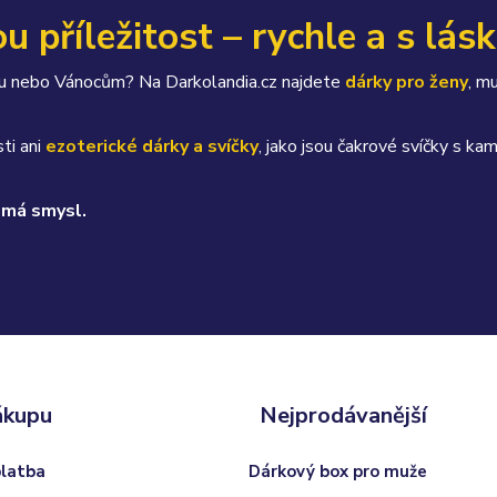
u příležitost – rychle a s lás
átku nebo Vánocům? Na Darkolandia.cz najdete
dárky pro ženy
, m
ti ani
ezoterické dárky a svíčky
, jako jsou čakrové svíčky s 
 má smysl.
ákupu
Nejprodávanější
platba
Dárkový box pro muže