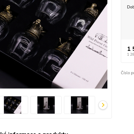
Dob
1 
1 2
Číslo p