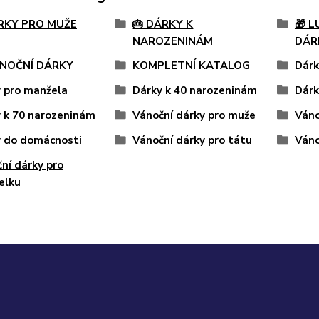
ÁRKY PRO MUŽE
🎂 DÁRKY K
🎁 
NAROZENINÁM
DÁR
ÁNOČNÍ DÁRKY
KOMPLETNÍ KATALOG
Dárk
 pro manžela
Dárky k 40 narozeninám
Dárk
 k 70 narozeninám
Vánoční dárky pro muže
Váno
y do domácnosti
Vánoční dárky pro tátu
Váno
ní dárky pro
elku