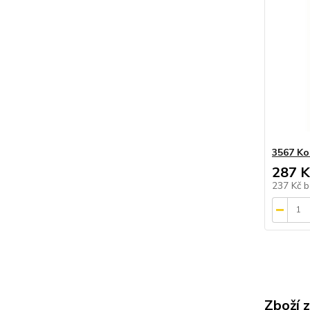
3567 Ko
287 K
237 Kč
b
Zboží 