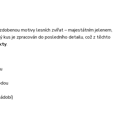
zdobenou motivy lesních zvířat – majestátním jelenem,
kus je zpracován do posledního detailu, což z těchto
kty
.
zu
odou
nádobí)