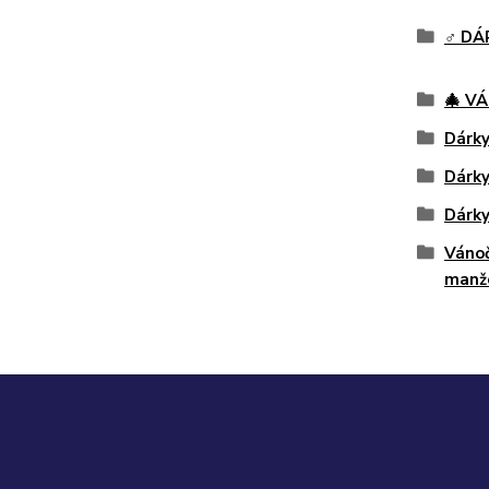
♂️ D
🎄 V
Dárky
Dárky
Dárk
Vánoč
manž