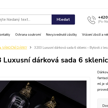
+420
Hledat
(Po-Ne
ontakty
Ochrana soukromí
Nevyzvednuté zásilky
Vrácení zboží a r
🎄 VÁNOČNÍ DÁRKY
3203 Luxusní dárková sada 6 sklenic – Bytosti z les
 Luxusní dárková sada 6 sklenic 
Dárkov
fantaz
ml je 
proved
Dos