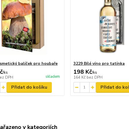
smetický balíček pro houbaře
3229 Bílé víno pro tatínka
č
198 Kč
/
ks
/
ks
skladem
ez DPH
164 Kč
bez DPH
Přidat do košíku
Přidat do ko
zařazeno v kategoriích