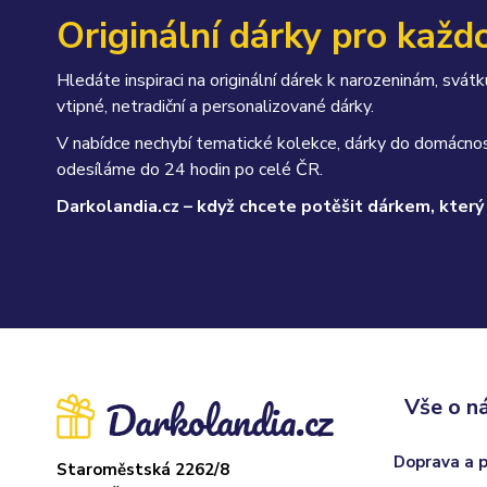
Originální dárky pro každo
Hledáte inspiraci na originální dárek k narozeninám, sv
vtipné, netradiční a personalizované dárky.
V nabídce nechybí tematické kolekce, dárky do domácnos
odesíláme do 24 hodin po celé ČR.
Darkolandia.cz – když chcete potěšit dárkem, který
Vše o n
Doprava a 
Staroměstská 2262/8