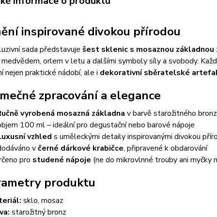
cké informace o produktu
ění inspirované divokou přírodou
luzivní sada představuje
šest sklenic s mosaznou základnou
edvědem, orlem v letu a dalšími symboly síly a svobody. Každý 
ní nejen praktické nádobí, ale i
dekorativní sběratelské artefa
imečné zpracování a elegance
Ručně vyrobená mosazná základna
v barvě starožitného bron
objem 100 ml – ideální pro degustační nebo barové nápoje
Luxusní vzhled
s uměleckými detaily inspirovanými divokou přír
dodáváno v
černé dárkové krabičce
, připravené k obdarování
určeno pro
studené nápoje
(ne do mikrovlnné trouby ani myčky 
rametry produktu
eriál:
sklo, mosaz
va:
starožitný bronz