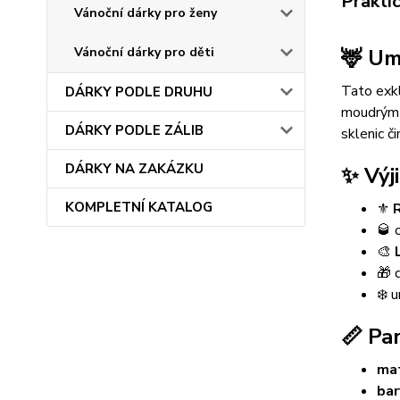
Prakti
Vánoční dárky pro ženy
🦌 Um
Vánoční dárky pro děti
Tato exk
DÁRKY PODLE DRUHU
moudrým m
DÁRKY PODLE ZÁLIB
sklenic či
DÁRKY NA ZAKÁZKU
✨ Výj
KOMPLETNÍ KATALOG
⚜️
🥃 
🎨
🎁 
❄️ 
📏 Pa
mat
bar