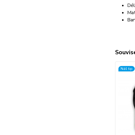
Dél
Mat
Bar
Souvise
Náš tip