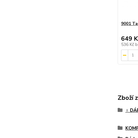
9001 Taš
649 K
536 Kč
b
Zboží 
♀️ D
KOMP