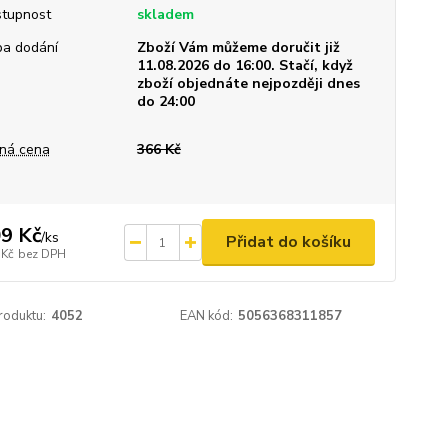
tupnost
skladem
a dodání
Zboží Vám můžeme doručit již
11.08.2026 do 16:00. Stačí, když
zboží objednáte nejpozději dnes
do 24:00
ná cena
366 Kč
9 Kč
/
ks
Přidat do košíku
 Kč
bez DPH
roduktu:
4052
EAN kód:
5056368311857