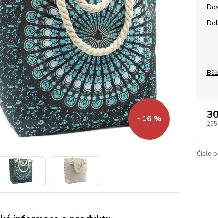
Dos
Dob
Běž
30
- 16 %
255
Číslo p