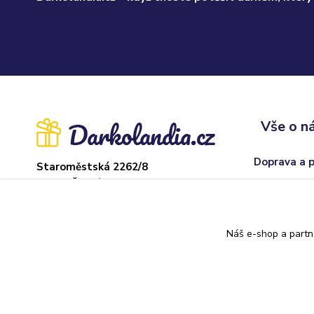
Vše o n
Doprava a 
Staroměstská 2262/8
37004 České Budějovice
Obchodní p
Sklad: Adamov
Odstoupení
U hřiště 22, 373 71
Náš e-shop a partn
Kontakty