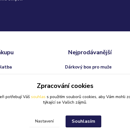
ákupu
Nejprodávanější
platba
Dárkový box pro muže
odmínky
Trofej s vlastním textem
Zpracování cookies
 od smlouvy
Dárkový balíček pro ženy
eři potřebují Váš
souhlas
s použitím souborů cookies, aby Vám mohli z
Svatební skleničky na sekt
týkající se Vašich zájmů.
Souhlasím
Nastavení