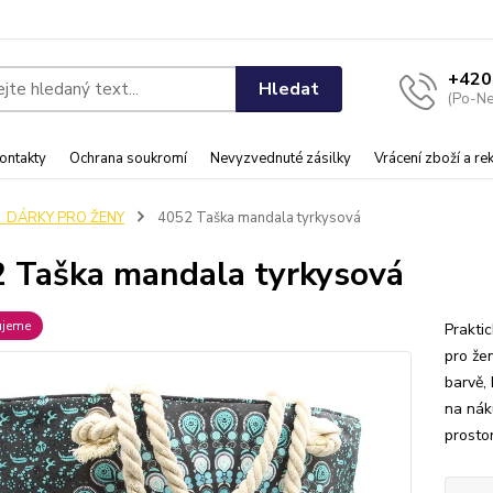
+420
Hledat
(Po-Ne
ontakty
Ochrana soukromí
Nevyzvednuté zásilky
Vrácení zboží a r
♀️ DÁRKY PRO ŽENY
4052 Taška mandala tyrkysová
 Taška mandala tyrkysová
ujeme
Prakti
pro že
barvě,
na nák
prostor