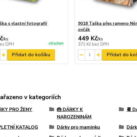
ka s vlastní fotografií
9018 Taška přes rameno Ně
ovčák
č
449 Kč
/
ks
/
ks
skladem
ez DPH
371 Kč
bez DPH
Přidat do košíku
Přidat do ko
zařazeno v kategoriích
ÁRKY PRO ŽENY
🎂 DÁRKY K
📆 
NAROZENINÁM
LETNÍ KATALOG
Dárky pro maminku
Dárk