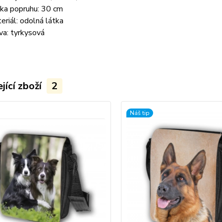
ka popruhu: 30 cm
eriál: odolná látka
va: tyrkysová
jící zboží
2
Náš tip