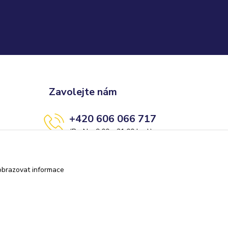
Zavolejte nám
+420 606 066 717
(Po-Ne, 9:00 - 21:00 hod.)
info@darkolandia.cz
obrazovat informace