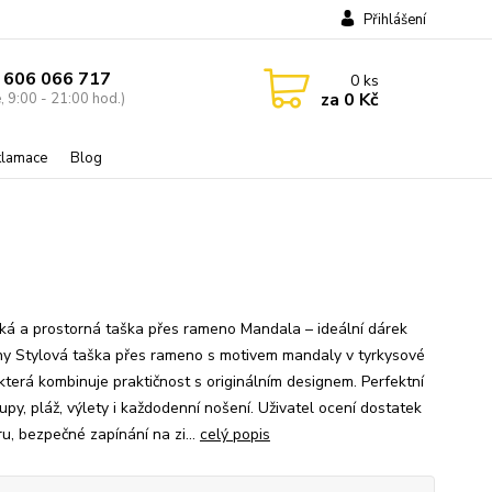
Přihlášení
 606 066 717
0
ks
za
0 Kč
, 9:00 - 21:00 hod.)
eklamace
Blog
cká a prostorná taška přes rameno Mandala – ideální dárek
ny Stylová taška přes rameno s motivem mandaly v tyrkysové
 která kombinuje praktičnost s originálním designem. Perfektní
upy, pláž, výlety i každodenní nošení. Uživatel ocení dostatek
u, bezpečné zapínání na zi...
celý popis