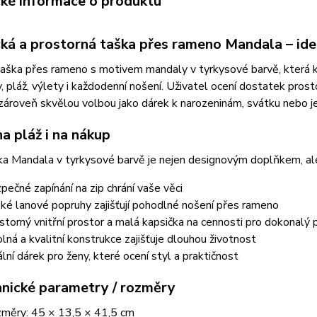
cké informace o produktu
cká a prostorná taška přes rameno Mandala – ide
aška přes rameno s motivem mandaly v tyrkysové barvě, která ko
, pláž, výlety i každodenní nošení. Uživatel ocení dostatek pros
zároveň skvělou volbou jako dárek k narozeninám, svátku nebo je
a pláž i na nákup
ka Mandala v tyrkysové barvě je nejen designovým doplňkem, al
pečné zapínání na zip chrání vaše věci
oké lanové popruhy zajišťují pohodlné nošení přes rameno
storný vnitřní prostor a malá kapsička na cennosti pro dokonalý 
lná a kvalitní konstrukce zajišťuje dlouhou životnost
ální dárek pro ženy, které ocení styl a praktičnost
hnické parametry / rozměry
měry: 45 × 13,5 × 41,5 cm