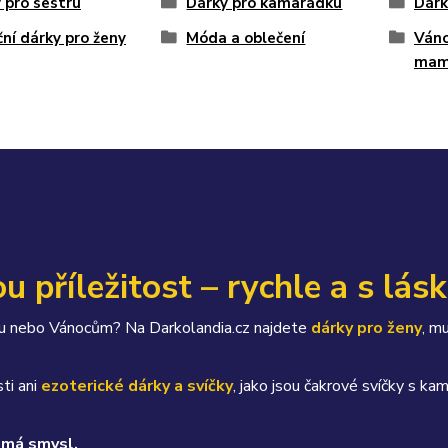
 pro sestru
Dárky pro kamarádku
Dárk
ní dárky pro ženy
Móda a oblečení
Váno
mam
u příležitost – rychle a s lás
átku nebo Vánocům? Na Darkolandia.cz najdete
dárky pro ženy
, m
ti ani
ezoterické dárky a svíčky
, jako jsou čakrové svíčky s 
 má smysl.