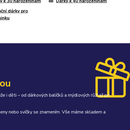
y k 30 narozeninám
Dárky k 40 narozeninám
ční dárky pro
inku
kou
uže i děti – od dárkových balíčků a mýdlových růží až po
kameny nebo svíčky se znamením. Vše máme skladem a