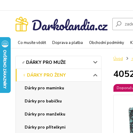
Co musíte vědět
Doprava a platba
Obchodní podmínky
K
Úvod
♂️ DÁRKY PRO MUŽE
4052
♀️ DÁRKY PRO ŽENY
Dárky pro maminku
Doporuč
Dárky pro babičku
Dárky pro manželku
Dárky pro přítelkyni