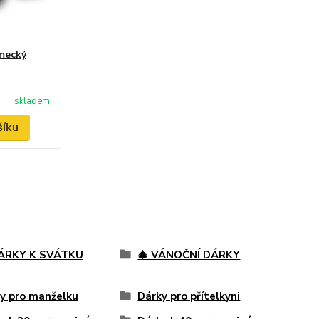
mecký
skladem
šíku
DÁRKY K SVÁTKU
🎄 VÁNOČNÍ DÁRKY
y pro manželku
Dárky pro přítelkyni