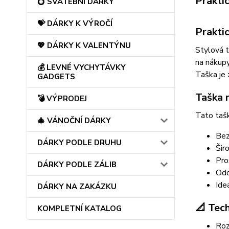
Prakti
💍 SVATEBNÍ DÁRKY
💝 DÁRKY K VÝROČÍ
Prakti
💖 DÁRKY K VALENTÝNU
Stylová t
na nákupy
💰 LEVNÉ VYCHYTÁVKY
Taška je 
GADGETS
Taška n
💣 VÝPRODEJ
Tato taš
🎄 VÁNOČNÍ DÁRKY
Bez
DÁRKY PODLE DRUHU
Šir
Pro
DÁRKY PODLE ZÁLIB
Odo
Ide
DÁRKY NA ZAKÁZKU
📐 Tec
KOMPLETNÍ KATALOG
Roz