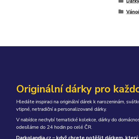
Dárky
Vánoč
Originální dárky pro každo
Hledáte inspiraci na originální dárek k narozeninám, sv
vtipné, netradiční a personalizované dárky.
V nabídce nechybí tematické kolekce, dárky do domácnos
odesíláme do 24 hodin po celé ČR.
Darkolandia.cz – když chcete potěšit dárkem, který