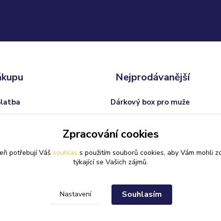
ákupu
Nejprodávanější
platba
Dárkový box pro muže
odmínky
Trofej s vlastním textem
Zpracování cookies
 od smlouvy
Dárkový balíček pro ženy
eři potřebují Váš
souhlas
s použitím souborů cookies, aby Vám mohli z
Svatební skleničky na sekt
týkající se Vašich zájmů.
Souhlasím
Nastavení