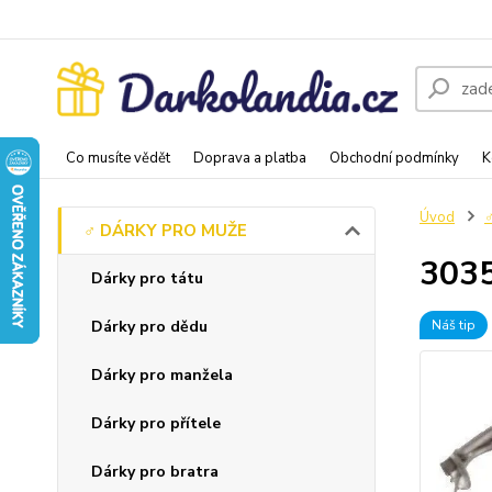
Co musíte vědět
Doprava a platba
Obchodní podmínky
K
Úvod
♂️ DÁRKY PRO MUŽE
3035
Dárky pro tátu
Dárky pro dědu
Náš tip
Dárky pro manžela
Dárky pro přítele
Dárky pro bratra