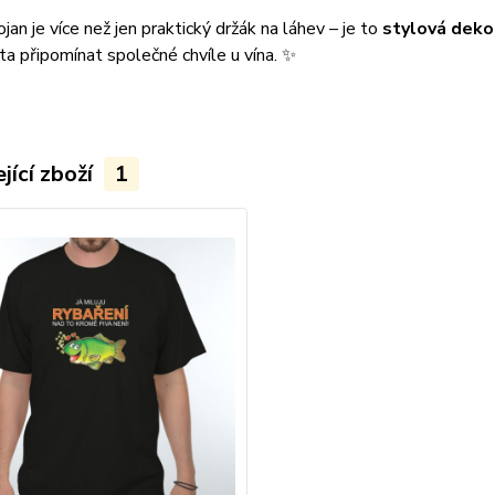
jan je více než jen praktický držák na láhev – je to
stylová deko
ta připomínat společné chvíle u vína. ✨
jící zboží
1