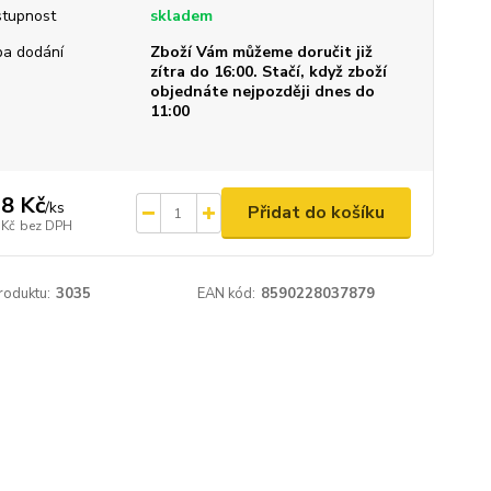
tupnost
skladem
a dodání
Zboží Vám můžeme doručit již
zítra do 16:00. Stačí, když zboží
objednáte nejpozději dnes do
11:00
8 Kč
/
ks
Přidat do košíku
 Kč
bez DPH
roduktu:
3035
EAN kód:
8590228037879