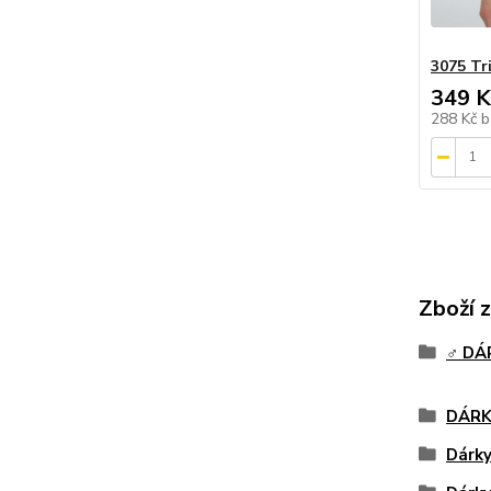
3075 Tri
349 K
288 Kč
b
Zboží 
♂️ D
DÁRK
Dárk