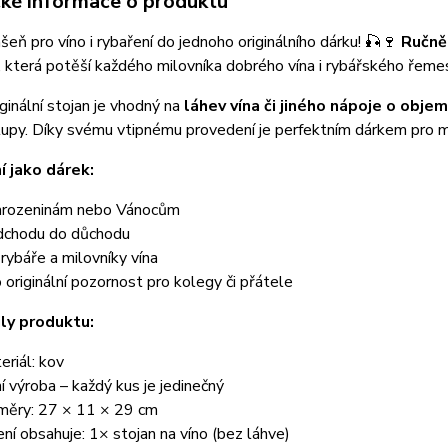
cké informace o produktu
šeň pro víno i rybaření do jednoho originálního dárku! 🎣🍷
Ručně
 která potěší každého milovníka dobrého vína i rybářského řemes
ginální stojan je vhodný na
láhev vína či jiného nápoje o objem
upy. Díky svému vtipnému provedení je perfektním dárkem pro ma
í jako dárek:
arozeninám nebo Vánocům
dchodu do důchodu
 rybáře a milovníky vína
o originální pozornost pro kolegy či přátele
ly produktu:
eriál: kov
ní výroba – každý kus je jedinečný
měry: 27 × 11 × 29 cm
ení obsahuje: 1× stojan na víno (bez láhve)