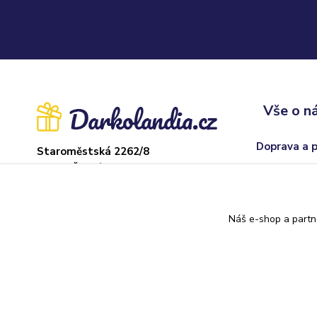
Vše o n
Doprava a 
Staroměstská 2262/8
37004 České Budějovice
Obchodní p
Sklad: Adamov
Odstoupení
U hřiště 22, 373 71
Náš e-shop a partn
Kontakty