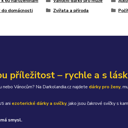
 k 60 narozeninám
Vánoční dárky pro muže
Alko
y do domácnosti
Zvířata a příroda
Počí
u příležitost – rychle a s lás
átku nebo Vánocům? Na Darkolandia.cz najdete
dárky pro ženy
, m
ti ani
ezoterické dárky a svíčky
, jako jsou čakrové svíčky s 
 má smysl.