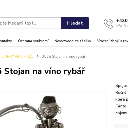
+420
Hledat
(Po-Ne
ontakty
Ochrana soukromí
Nevyzvednuté zásilky
Vrácení zboží a r
♂️ DÁRKY PRO MUŽE
3035 Stojan na víno rybář
 Stojan na víno rybář
Spojte
Ručně 
která 
Tento o
objemu