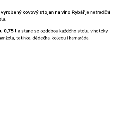
 vyrobený kovový stojan na víno Rybář
je netradiční
la.
u 0,75 l
a stane se ozdobou každého stolu, vinotéky
nžela, tatínka, dědečka, kolegu i kamaráda.