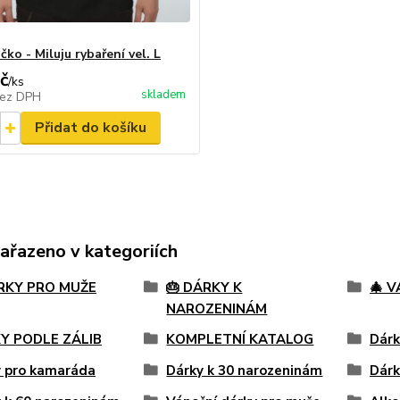
čko - Miluju rybaření vel. L
č
/
ks
skladem
ez DPH
Přidat do košíku
zařazeno v kategoriích
ÁRKY PRO MUŽE
🎂 DÁRKY K
🎄 
NAROZENINÁM
Y PODLE ZÁLIB
KOMPLETNÍ KATALOG
Dárk
y pro kamaráda
Dárky k 30 narozeninám
Dárk