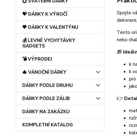
Prakti
💍 SVATEBNÍ DÁRKY
Spojte vá
💝 DÁRKY K VÝROČÍ
dekorace,
💖 DÁRKY K VALENTÝNU
Tento ori
nebo chal
💰 LEVNÉ VYCHYTÁVKY
GADGETS
🎁
Ideáln
💣 VÝPRODEJ
k n
k o
🎄 VÁNOČNÍ DÁRKY
pro
DÁRKY PODLE DRUHU
jak
👉
Detai
DÁRKY PODLE ZÁLIB
mat
DÁRKY NA ZAKÁZKU
ruč
KOMPLETNÍ KATALOG
roz
bal