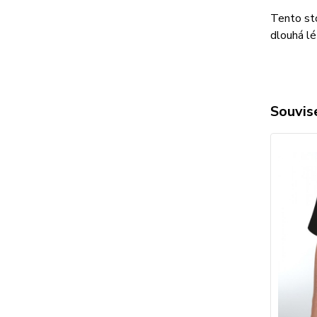
Tento sto
dlouhá lé
Souvise