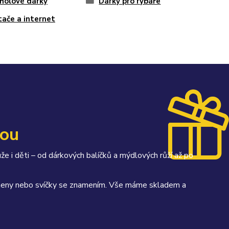
holové dárky
Dárky pro rybáře
tače a internet
kou
uže i děti – od dárkových balíčků a mýdlových růží až po
kameny nebo svíčky se znamením. Vše máme skladem a