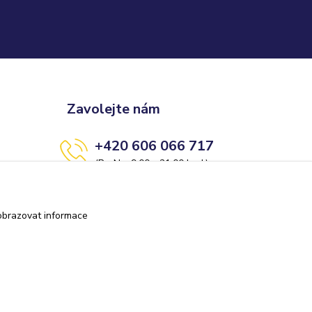
Zavolejte nám
+420 606 066 717
(Po-Ne, 9:00 - 21:00 hod.)
info@darkolandia.cz
obrazovat informace