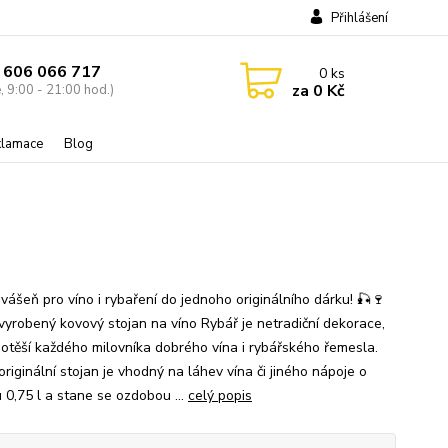
Přihlášení
 606 066 717
0
ks
za
0 Kč
, 9:00 - 21:00 hod.)
eklamace
Blog
 vášeň pro víno i rybaření do jednoho originálního dárku! 🎣🍷
vyrobený kovový stojan na víno Rybář je netradiční dekorace,
potěší každého milovníka dobrého vína i rybářského řemesla.
riginální stojan je vhodný na láhev vína či jiného nápoje o
 0,75 l a stane se ozdobou ...
celý popis