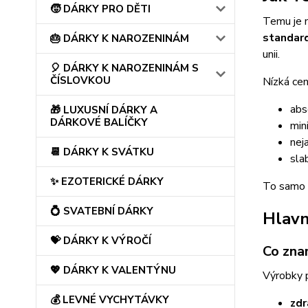
🧒 DÁRKY PRO DĚTI
Temu je m
standard
🎂 DÁRKY K NAROZENINÁM
unii.
🎈 DÁRKY K NAROZENINÁM S
ČÍSLOVKOU
Nízká cen
abse
🎁 LUXUSNÍ DÁRKY A
DÁRKOVÉ BALÍČKY
min
nej
📆 DÁRKY K SVÁTKU
sla
✨ EZOTERICKÉ DÁRKY
To samo 
💍 SVATEBNÍ DÁRKY
Hlavn
💝 DÁRKY K VÝROČÍ
Co znam
💖 DÁRKY K VALENTÝNU
Výrobky 
💰 LEVNÉ VYCHYTÁVKY
zdr