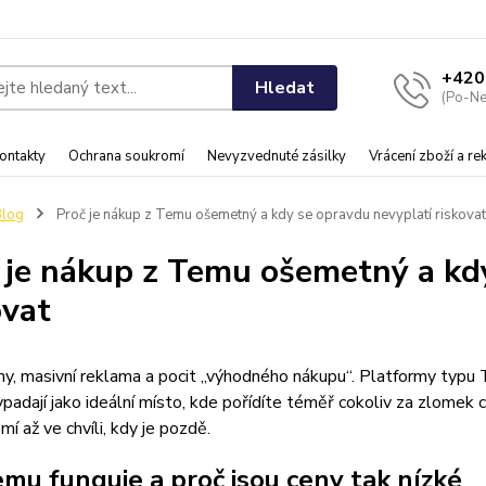
+420
Hledat
(Po-Ne
ontakty
Ochrana soukromí
Nevyzvednuté zásilky
Vrácení zboží a r
Blog
Proč je nákup z Temu ošemetný a kdy se opravdu nevyplatí riskovat
 je nákup z Temu ošemetný a kd
ovat
y, masivní reklama a pocit „výhodného nákupu“. Platformy typu 
padají jako ideální místo, kde pořídíte téměř cokoliv za zlomek 
mí až ve chvíli, kdy je pozdě.
emu funguje a proč jsou ceny tak nízké