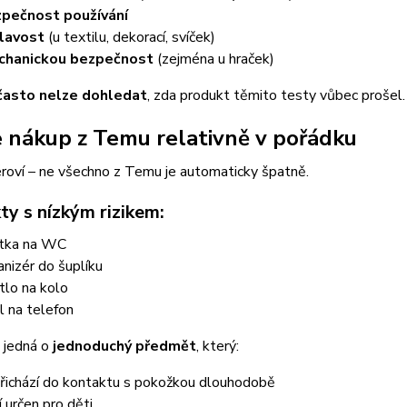
pečnost používání
lavost
(u textilu, dekorací, svíček)
chanickou bezpečnost
(zejména u hraček)
často nelze dohledat
, zda produkt těmito testy vůbec prošel.
e nákup z Temu relativně v pořádku
roví – ne všechno z Temu je automaticky špatně.
ty s nízkým rizikem:
tka na WC
anizér do šuplíku
tlo na kolo
l na telefon
 jedná o
jednoduchý předmět
, který:
řichází do kontaktu s pokožkou dlouhodobě
í určen pro děti