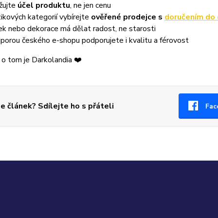
žujte
účel produktu
, ne jen cenu
izikových kategorií vybírejte
ověřené prodejce s
doručením do
ek nebo dekorace má dělat radost, ne starosti
porou českého e-shopu podporujete i kvalitu a férovost
o tom je Darkolandia ❤️
se článek? Sdílejte ho s přáteli
Fac