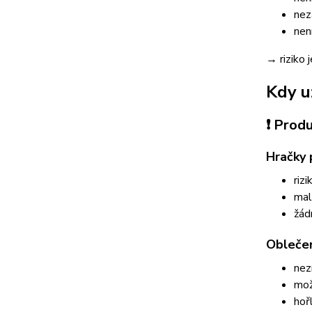
nez
nen
→ riziko j
Kdy u
❗ Prod
Hračky 
riz
mal
žád
Oblečen
nez
mož
hoř