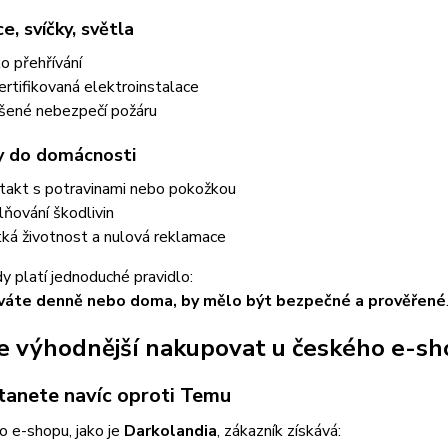
e, svíčky, světla
ko přehřívání
ertifikovaná elektroinstalace
šené nebezpečí požáru
y do domácnosti
takt s potravinami nebo pokožkou
lňování škodlivin
tká životnost a nulová reklamace
y platí jednoduché pravidlo:
íváte denně nebo doma, by mělo být bezpečné a prověřené
je výhodnější nakupovat u českého e-s
tanete navíc oproti Temu
 e-shopu, jako je
Darkolandia
, zákazník získává: