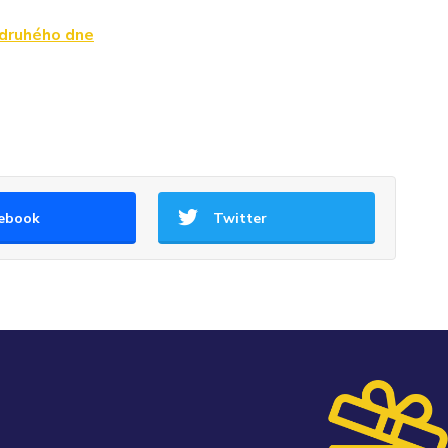
 druhého dne
ebook
Twitter