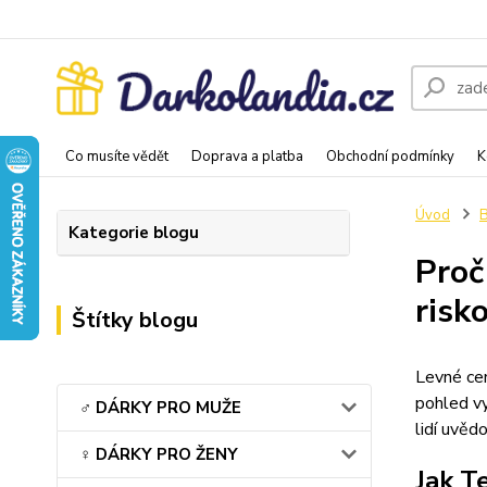
Co musíte vědět
Doprava a platba
Obchodní podmínky
K
Úvod
Kategorie blogu
Proč
risk
Štítky blogu
Levné cen
pohled vy
♂️ DÁRKY PRO MUŽE
lidí uvědo
♀️ DÁRKY PRO ŽENY
Jak T