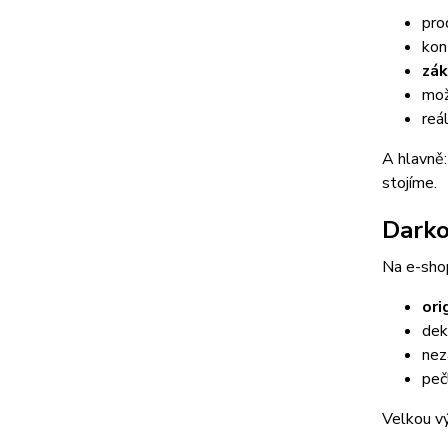
pro
kon
zák
mož
reá
A hlavně
stojíme.
Darko
Na e-sho
ori
dek
nez
peč
Velkou vý