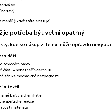
ahřívá se
í hořlavý
e menší (i když stále existuje).
ž je potřeba být velmi opatrný
ukty, kde se nákup z Temu může opravdu nevypla
pro děti
iko toxických barev
é části = nebezpečí vdechnutí
ná záruka mechanické bezpečnosti
í a textil
námé barvy a chemikálie
né alergické reakce
lavost materiálů