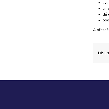
zva
u r
dár
pod
A přesně 
Líbil 