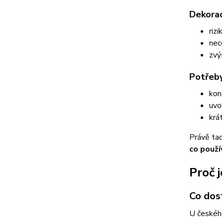
Dekorac
rizi
nec
zvý
Potřeb
kon
uvo
krá
Právě tad
co použ
Proč 
Co dos
U českého