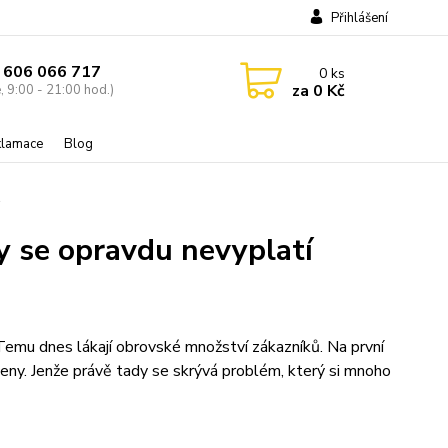
Přihlášení
 606 066 717
0
ks
za
0 Kč
, 9:00 - 21:00 hod.)
eklamace
Blog
y se opravdu nevyplatí
Temu dnes lákají obrovské množství zákazníků. Na první
ceny. Jenže právě tady se skrývá problém, který si mnoho