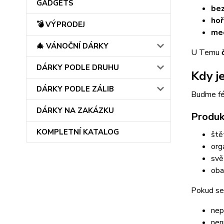
GADGETS
bez
hoř
💣 VÝPRODEJ
me
🎄 VÁNOČNÍ DÁRKY
U Temu
DÁRKY PODLE DRUHU
Kdy j
DÁRKY PODLE ZÁLIB
Buďme fé
DÁRKY NA ZAKÁZKU
Produk
KOMPLETNÍ KATALOG
ště
org
svě
oba
Pokud se
nep
nen