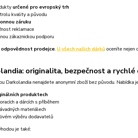
dukty
určené pro evropský trh
trolu kvality a původu
onnou záruku
nost reklamace
lnou zákaznickou podporu
:
odpovědnost prodejce
.
U všech našich dárků
oceníte nejen or
landia: originalita, bezpečnost a rychlé
pu Darkolandia nenajdete anonymní zboží bez původu. Nabídka j
ginálních produktech
oracích a dárcích s příběhem
ávadných materiálech
livém výběru dodavatelů
hodou je také: