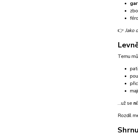
gar
zbo
fér
👉
Jako 
Levn
Temu může
pat
použ
při
maj
…už se
n
Rozdíl me
Shrnu