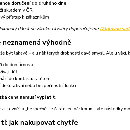
ance doručení do druhého dne
ží skladem v ČR
ový přístup k zákazníkům
dokonalý dárek se zárukou kvality doporučujeme
Dárkovou sadu
ě neznamená výhodně
 být lákavé – a u některých drobností dává smysl. Ale u věcí, k
ří do domácnosti
ívají děti
chází do kontaktu s tělem
í dekorativní nebo bezpečnostní funkci
ízká cena nemusí vyplatit
.
zi „levné“ a „bezpečné“ je často jen pár korun – ale následky 
tí: jak nakupovat chytře