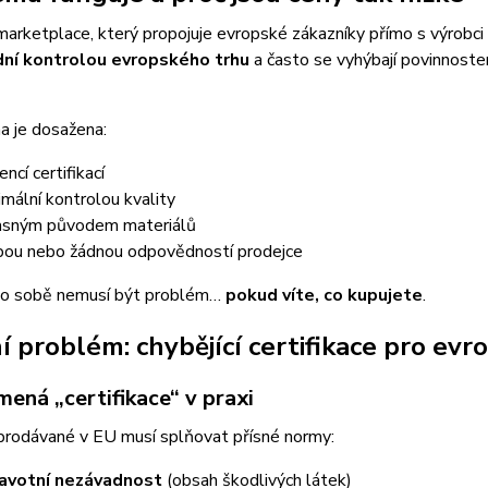
arketplace, který propojuje evropské zákazníky přímo s výrobci 
ní kontrolou evropského trhu
a často se vyhýbají povinnoste
a je dosažena:
ncí certifikací
imální kontrolou kvality
asným původem materiálů
bou nebo žádnou odpovědností prodejce
o sobě nemusí být problém…
pokud víte, co kupujete
.
í problém: chybějící certifikace pro evr
ená „certifikace“ v praxi
prodávané v EU musí splňovat přísné normy:
avotní nezávadnost
(obsah škodlivých látek)