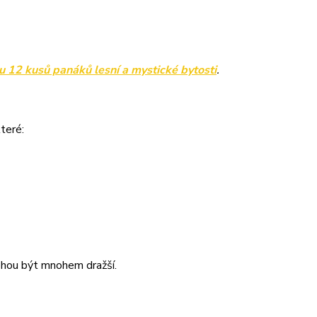
 12 kusů panáků lesní a mystické bytosti
.
teré:
mohou být mnohem dražší.