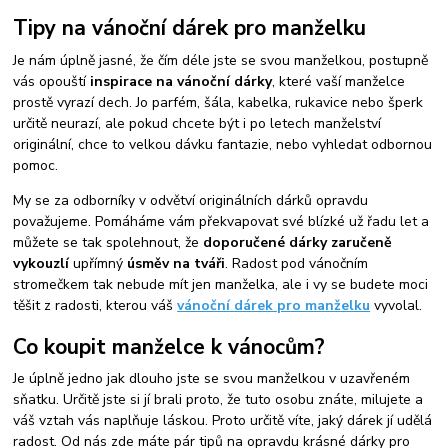
Tipy na vánoční dárek pro manželku
Je nám úplně jasné, že čím déle jste se svou manželkou, postupně
vás opouští
inspirace na vánoční dárky
, které vaší manželce
prostě vyrazí dech. Jo parfém, šála, kabelka, rukavice nebo šperk
určitě neurazí, ale pokud chcete být i po letech manželství
originální, chce to velkou dávku fantazie, nebo vyhledat odbornou
pomoc.
My se za odborníky v odvětví originálních dárků opravdu
považujeme. Pomáháme vám překvapovat své blízké už řadu let a
můžete se tak spolehnout, že
doporučené dárky zaručeně
vykouzlí
upřímný
úsměv na tváři
. Radost pod vánočním
stromečkem tak nebude mít jen manželka, ale i vy se budete moci
těšit z radosti, kterou váš
vánoční dárek pro manželku
vyvolal.
Co koupit manželce k vánocům?
Je úplně jedno jak dlouho jste se svou manželkou v uzavřeném
sňatku. Určitě jste si jí brali proto, že tuto osobu znáte, milujete a
váš vztah vás naplňuje láskou. Proto určitě víte, jaký dárek jí udělá
radost. Od nás zde máte pár tipů na opravdu krásné dárky pro