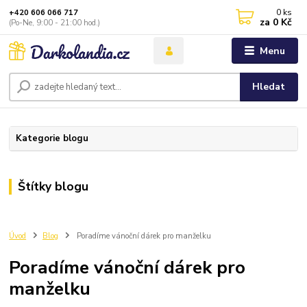
0
ks
+420 606 066 717
za
0 Kč
(Po-Ne, 9:00 - 21:00 hod.)
Menu
Hledat
Kategorie blogu
Štítky blogu
Úvod
Blog
Poradíme vánoční dárek pro manželku
Poradíme vánoční dárek pro
manželku