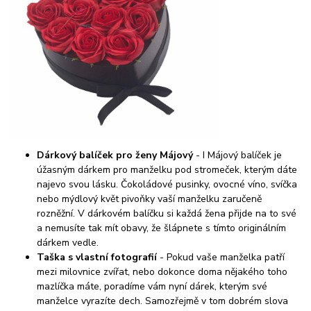
Dárkový balíček pro ženy Májový
- I Májový balíček je
úžasným dárkem pro manželku pod stromeček, kterým dáte
najevo svou lásku. Čokoládové pusinky, ovocné víno, svíčka
nebo mýdlový květ pivoňky vaší manželku zaručeně
rozněžní. V dárkovém balíčku si každá žena přijde na to své
a nemusíte tak mít obavy, že šlápnete s tímto originálním
dárkem vedle.
Taška s vlastní fotografií
- Pokud vaše manželka patří
mezi milovnice zvířat, nebo dokonce doma nějakého toho
mazlíčka máte, poradíme vám nyní dárek, kterým své
manželce vyrazíte dech. Samozřejmě v tom dobrém slova