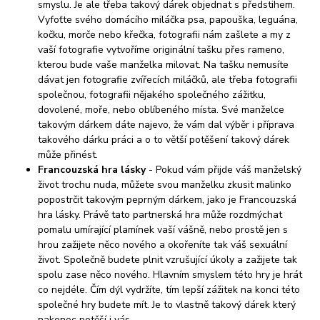
smyslu. Je ale třeba takový dárek objednat s předstihem.
Vyfoťte svého domácího miláčka psa, papouška, leguána,
kočku, morče nebo křečka, fotografii nám zašlete a my z
vaší fotografie vytvoříme originální tašku přes rameno,
kterou bude vaše manželka milovat. Na tašku nemusíte
dávat jen fotografie zvířecích miláčků, ale třeba fotografii
společnou, fotografii nějakého společného zážitku,
dovolené, moře, nebo oblíbeného místa. Své manželce
takovým dárkem dáte najevo, že vám dal výběr i příprava
takového dárku práci a o to větší potěšení takový dárek
může přinést.
Francouzská hra lásky
- Pokud vám přijde váš manželský
život trochu nuda, můžete svou manželku zkusit malinko
popostrčit takovým peprným dárkem, jako je Francouzská
hra lásky. Právě tato partnerská hra může rozdmýchat
pomalu umírající plamínek vaší vášně, nebo prostě jen s
hrou zažijete něco nového a okořeníte tak váš sexuální
život. Společně budete plnit vzrušující úkoly a zažijete tak
spolu zase něco nového. Hlavním smyslem této hry je hrát
co nejdéle. Čím dýl vydržíte, tím lepší zážitek na konci této
společné hry budete mít. Je to vlastně takový dárek který
nakonec potěší i vás.