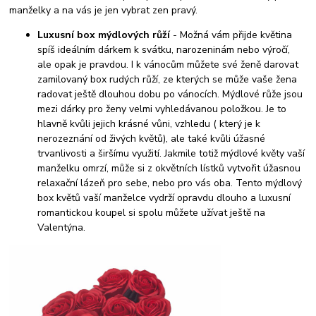
manželky a na vás je jen vybrat zen pravý.
Luxusní box mýdlových růží
- Možná vám přijde květina
spíš ideálním dárkem k svátku, narozeninám nebo výročí,
ale opak je pravdou. I k vánocům můžete své ženě darovat
zamilovaný box rudých růží, ze kterých se může vaše žena
radovat ještě dlouhou dobu po vánocích. Mýdlové růže jsou
mezi dárky pro ženy velmi vyhledávanou položkou. Je to
hlavně kvůli jejich krásné vůni, vzhledu ( který je k
nerozeznání od živých květů), ale také kvůli úžasné
trvanlivosti a širšímu využití. Jakmile totiž mýdlové květy vaší
manželku omrzí, může si z okvětních lístků vytvořit úžasnou
relaxační lázeň pro sebe, nebo pro vás oba. Tento mýdlový
box květů vaší manželce vydrží opravdu dlouho a luxusní
romantickou koupel si spolu můžete užívat ještě na
Valentýna.