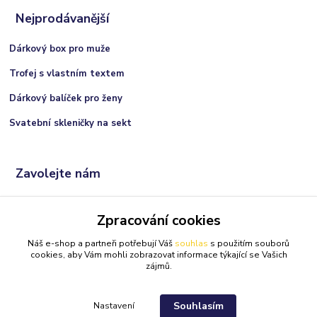
Nejprodávanější
Dárkový box pro muže
Trofej s vlastním textem
Dárkový balíček pro ženy
Svatební skleničky na sekt
Zavolejte nám
+420 606 066 717
Zpracování cookies
(Po-Ne, 9:00 - 21:00 hod.)
Náš e-shop a partneři potřebují Váš
souhlas
s použitím souborů
info@darkolandia.cz
cookies, aby Vám mohli zobrazovat informace týkající se Vašich
zájmů.
Souhlasím
Nastavení