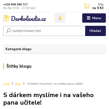
0
ks
+420 606 066 717
za
0 Kč
(Po-Ne, 9:00 - 21:00 hod.)
Menu
Hledat
Kategorie blogu
Štítky blogu
Úvod
Blog
S dárkem myslíme i na vašeho pana učitele!
S dárkem myslíme i na vašeho
pana učitele!