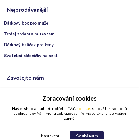
Nejprodávanější
Dárkový box pro muže
Trofej s vlastním textem
Dárkový balíček pro ženy
Svatební skleničky na sekt
Zavolejte nám
+420 606 066 717
Zpracování cookies
(Po-Ne, 9:00 - 21:00 hod.)
Náš e-shop a partneři potřebují Váš
souhlas
s použitím souborů
info@darkolandia.cz
cookies, aby Vám mohli zobrazovat informace týkající se Vašich
zájmů.
Souhlasím
Nastavení