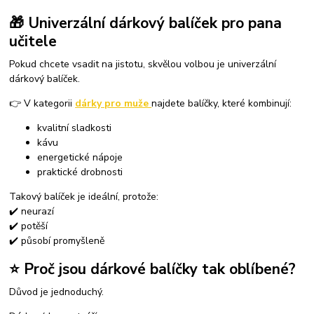
🎁 Univerzální dárkový balíček pro pana
učitele
Pokud chcete vsadit na jistotu, skvělou volbou je univerzální
dárkový balíček.
👉 V kategorii
dárky pro muže
najdete balíčky, které kombinují:
kvalitní sladkosti
kávu
energetické nápoje
praktické drobnosti
Takový balíček je ideální, protože:
✔️ neurazí
✔️ potěší
✔️ působí promyšleně
⭐ Proč jsou dárkové balíčky tak oblíbené?
Důvod je jednoduchý.