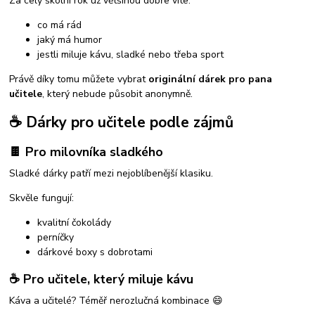
Za celý školní rok už většinou dobře víte:
co má rád
jaký má humor
jestli miluje kávu, sladké nebo třeba sport
Právě díky tomu můžete vybrat
originální dárek pro pana
učitele
, který nebude působit anonymně.
☕ Dárky pro učitele podle zájmů
🍫 Pro milovníka sladkého
Sladké dárky patří mezi nejoblíbenější klasiku.
Skvěle fungují:
kvalitní čokolády
perníčky
dárkové boxy s dobrotami
☕ Pro učitele, který miluje kávu
Káva a učitelé? Téměř nerozlučná kombinace 😄