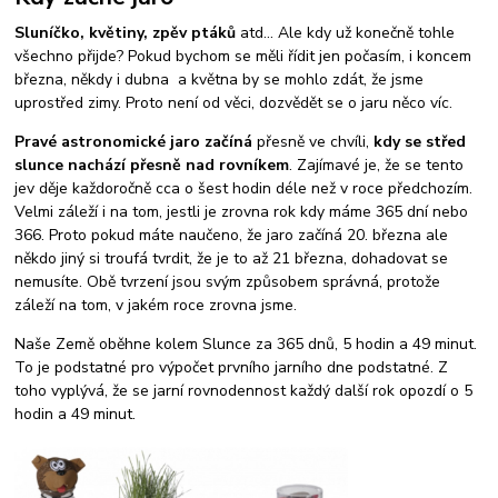
Sluníčko, květiny, zpěv ptáků
atd... Ale kdy už konečně tohle
všechno přijde? Pokud bychom se měli řídit jen počasím, i koncem
března, někdy i dubna a května by se mohlo zdát, že jsme
uprostřed zimy. Proto není od věci, dozvědět se o jaru něco víc.
Pravé astronomické jaro začíná
přesně ve chvíli,
kdy se střed
slunce nachází přesně nad rovníkem
. Zajímavé je, že se tento
jev děje každoročně cca o šest hodin déle než v roce předchozím.
Velmi záleží i na tom, jestli je zrovna rok kdy máme 365 dní nebo
366. Proto pokud máte naučeno, že jaro začíná 20. března ale
někdo jiný si troufá tvrdit, že je to až 21 března, dohadovat se
nemusíte. Obě tvrzení jsou svým způsobem správná, protože
záleží na tom, v jakém roce zrovna jsme.
Naše Země oběhne kolem Slunce za 365 dnů, 5 hodin a 49 minut.
To je podstatné pro výpočet prvního jarního dne podstatné. Z
toho vyplývá, že se jarní rovnodennost každý další rok opozdí o 5
hodin a 49 minut.