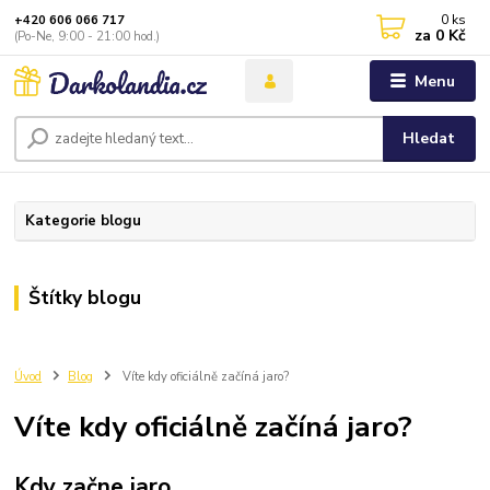
0
ks
+420 606 066 717
za
0 Kč
(Po-Ne, 9:00 - 21:00 hod.)
Menu
Hledat
Kategorie blogu
Štítky blogu
Úvod
Blog
Víte kdy oficiálně začíná jaro?
Víte kdy oficiálně začíná jaro?
Kdy začne jaro