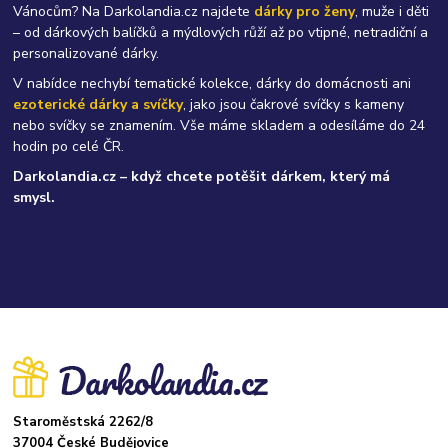
Vánocům? Na Darkolandia.cz najdete
dárky pro ženy
, muže i děti
– od dárkových balíčků a mýdlových růží až po vtipné, netradiční a
personalizované dárky.
V nabídce nechybí tematické kolekce, dárky do domácnosti ani
ezoterické dárky a svíčky
, jako jsou čakrové svíčky s kameny
nebo svíčky se znamením. Vše máme skladem a odesíláme do 24
hodin po celé ČR.
Darkolandia.cz – když chcete potěšit dárkem, který má
smysl.
Staroměstská 2262/8
37004 České Budějovice