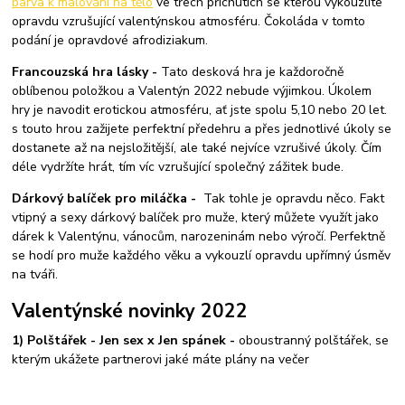
barva k malování na tělo
ve třech příchutích se kterou vykouzlíte
opravdu vzrušující valentýnskou atmosféru. Čokoláda v tomto
podání je opravdové afrodiziakum.
Francouzská hra lásky -
Tato desková hra je každoročně
oblíbenou položkou a Valentýn 2022 nebude výjimkou. Úkolem
hry je navodit erotickou atmosféru, ať jste spolu 5,10 nebo 20 let.
s touto hrou zažijete perfektní předehru a přes jednotlivé úkoly se
dostanete až na nejsložitější, ale také nejvíce vzrušivé úkoly. Čím
déle vydržíte hrát, tím víc vzrušující společný zážitek bude.
Dárkový balíček pro miláčka -
Tak tohle je opravdu něco. Fakt
vtipný a sexy dárkový balíček pro muže, který můžete využít jako
dárek k Valentýnu, vánocům, narozeninám nebo výročí. Perfektně
se hodí pro muže každého věku a vykouzlí opravdu upřímný úsměv
na tváři.
Valentýnské novinky 2022
1) Polštářek - Jen sex x Jen spánek -
oboustranný polštářek, se
kterým ukážete partnerovi jaké máte plány na večer