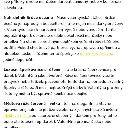
své přítelkyni nebo manželce darovat samotný, nebo v kombinaci
s květinou.
Náhrdelník Srdce oceánu -
Naše valentýnská stálice. Srdce
oceánu je naprostým bestsellerem a to nejen mezi dárky pro ženy
k Valentýnu, ale i k narozeninám, výročí nebo vánocům. Tento
populární šperk dokonale ozdobí dekolt vaší manželky nebo
přítelkyně a stane se nedílným doplňkem večerní róby i běžného
outfitu. Pokud chcete své partnerce vyznat opravdu upřímnou a
hlubokou lásku, můžeme tento šperk jako
dárek k Valentýnu
jedině doporučit.
Luxusní šperkovnice s růžemi -
Tato krásná šperkovnice pro
dárek k Valentýnu jako stvořená. Když do šperkovnice vložíte
prstýnek nebo řetízek, pozvednete tento dar na opravdu skvostný.
Šperky a růže patří mezi nejtradičnější dárky k Valentýnu pro ženy.
Toto by mohla být správná kombinace obojího.
Mýdlová růže červená - velká -
Jemná, elegantní a hlavně
opravdu originální, to je růže vyrobená z jemných plátků mýdla.
Mýdlové růže
jsou celoročně oblíbeným dárkem pro ženy, tohle
bude ale letošní Top dárek k Valentýnu pro manželku nebo
přítelkyni.