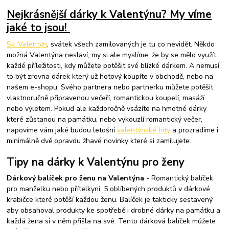
Nejkrásnější dárky k
V
alentýnu? My víme
jaké to jsou!
Sv. Valentýn
, svátek všech zamilovaných je tu co nevidět. Někdo
možná Valentýna neslaví, my si ale myslíme, že by se mělo využít
každé příležitosti, kdy můžete potěšit své blízké dárkem. A nemusí
to být zrovna dárek který už hotový koupíte v obchodě, nebo na
našem e-shopu. Svého partnera nebo partnerku můžete potěšit
vlastnoručně připravenou večeří, romantickou koupelí, masáží
nebo výletem. Pokud ale každoročně vsázíte na hmotné dárky
které zůstanou na památku, nebo vykouzlí romantický večer,
napovíme vám jaké budou letošní
valentýnské hity
a prozradíme i
minimálně dvě opravdu žhavé novinky které si zamilujete.
Tipy na dárky k Valentýnu pro ženy
Dárkový balíček pro ženu na Valentýna -
Romantický balíček
pro manželku nebo přítelkyni. 5 oblíbených produktů v dárkové
krabičce které potěší každou ženu. Balíček je takticky sestavený
aby obsahoval produkty ke spotřebě i drobné dárky na památku a
každá žena si v něm přišla na své. Tento dárková balíček můžete