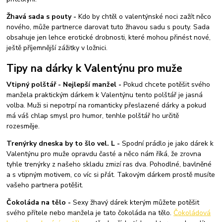
Žhavá sada s pouty -
Kdo by chtěl o valentýnské noci zažít něco
nového, může partnerce darovat tuto žhavou sadu s pouty. Sada
obsahuje jen lehce erotické drobnosti, které mohou přinést nové,
ještě příjemnější zážitky v ložnici.
Tipy na dárky k Valentýnu pro muže
Vtipný polštář - Nejlepší manžel -
Pokud chcete potěšit svého
manžela praktickým dárkem k Valentýnu tento polštář je jasná
volba. Muži si nepotrpí na romanticky přeslazené dárky a pokud
má váš chlap smysl pro humor, tenhle polštář ho určitě
rozesměje.
Trenýrky dneska by to šlo vel. L -
Spodní prádlo je jako dárek k
Valentýnu pro muže opravdu časté a něco nám říká, že zrovna
tyhle trenýrky z našeho skladu zmizí ras dva. Pohodlné, bavlněné
a s vtipným motivem, co víc si přát. Takovým dárkem prostě musíte
vašeho partnera potěšit.
Čokoláda na tělo -
Sexy žhavý dárek kterým můžete potěšit
svého přítele nebo manžela je tato čokoláda na tělo.
Čokoládová