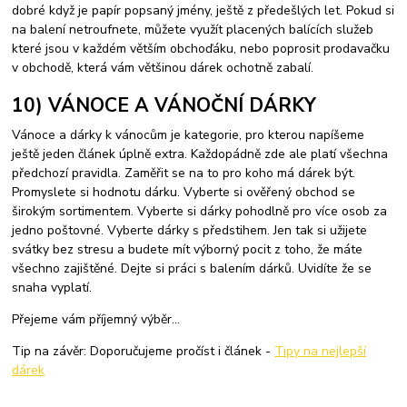
dobré když je papír popsaný jmény, ještě z předešlých let. Pokud si
na balení netroufnete, můžete využít placených balících služeb
které jsou v každém větším obchoďáku, nebo poprosit prodavačku
v obchodě, která vám většinou dárek ochotně zabalí.
10) VÁNOCE A VÁNOČNÍ DÁRKY
Vánoce a dárky k vánocům je kategorie, pro kterou napíšeme
ještě jeden článek úplně extra. Každopádně zde ale platí všechna
předchozí pravidla. Zaměřit se na to pro koho má dárek být.
Promyslete si hodnotu dárku. Vyberte si ověřený obchod se
širokým sortimentem. Vyberte si dárky pohodlně pro více osob za
jedno poštovné. Vyberte dárky s předstihem. Jen tak si užijete
svátky bez stresu a budete mít výborný pocit z toho, že máte
všechno zajištěné. Dejte si práci s balením dárků. Uvidíte že se
snaha vyplatí.
Přejeme vám příjemný výběr...
Tip na závěr: Doporučujeme pročíst i článek -
Tipy na nejlepší
dárek