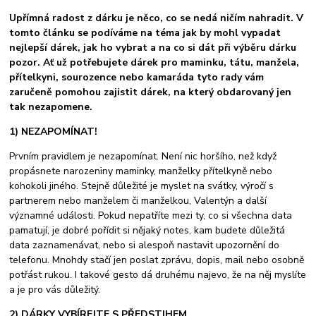
Upřímná radost z dárku je něco, co se nedá ničím nahradit. V
tomto článku se podíváme na téma jak by mohl vypadat
nejlepší dárek, jak ho vybrat a na co si dát při výběru dárku
pozor. Ať už potřebujete dárek pro maminku, tátu, manžela,
přítelkyni, sourozence nebo kamaráda tyto rady vám
zaručeně pomohou zajistit dárek, na který obdarovaný jen
tak nezapomene.
1) NEZAPOMÍNAT!
Prvním pravidlem je nezapomínat. Není nic horšího, než když
propásnete narozeniny maminky, manželky přítelkyně nebo
kohokoli jiného. Stejně důležité je myslet na svátky, výročí s
partnerem nebo manželem či manželkou, Valentýn a další
významné události. Pokud nepatříte mezi ty, co si všechna data
pamatují, je dobré pořídit si nějaký notes, kam budete důležitá
data zaznamenávat, nebo si alespoň nastavit upozornění do
telefonu. Mnohdy stačí jen poslat zprávu, dopis, mail nebo osobně
potřást rukou. I takové gesto dá druhému najevo, že na něj myslíte
a je pro vás důležitý.
2) DÁRKY VYBÍREJTE S PŘEDSTIHEM