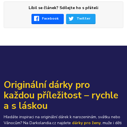
Líbil se článek? Sdílejte ho s přáteli
Facebook
Twitter
Originální dárky pro
každou příležitost – rychle
a s láskou
Hledáte inspiraci na originální dárek k narozeninám, svátku nebo
Vánocům? Na Darkolandia.cz najdete
dárky pro ženy
, muže i děti