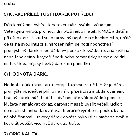
druhu.
5) K JAKÉ PŘÍLEŽITOSTI DÁREK POTŘEBUJI
Dárek můžeme vybírat k narozeninám, svátku, vánocům,
Valentýnu, výročí, promoci, dni otců nebo matek, k MDŽ a dalším
příležitostem. Pokud si obdarovaný nepřeje nic konkrétního, určitě
dejte na svou intuici. K narozeninám se hodí hodnotnější
promyšlený dárek nebo dárkový poukaz, k svátku řezaná květina
nebo lahev vína, k výročí šperk nebo romantický pobyt a ke dni
matek třeba nějaký hezký dárek na památku.
6) HODNOTA DÁRKU
Hodnota dárku snad ani nehraje takovou roli. Stačí že je dárek
promyšlený, ideálně přímo na míru příležitosti a obdarovanému.
Krásný dárek můžete dát i když nemáte vůbec žádné peníze.
Můžete namalovat obraz, darovat masáž, uvařit večeři, uklidit
domácnost, nebo darovat vlastnoručně vyrobené poukázky na
nějaké činnosti. I takový dárek dokáže vykouzlit úsměv na tváři a
kolikrát potěšit více než dárek za tisíce.
7) ORIGINALITA