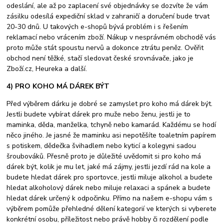
odeslání, ale až po zaplacení své objednávky se dozvíte že vám
zásilku odesílá expediční sklad v zahraničí a doručení bude trvat
20-30 dnů. U takových e-shopů bývá problém i s řešením
reklamací nebo vrácením zboží. Nákup v nesprávném obchodě vás
proto může stát spoustu nervů a dokonce ztrátu peněz. Ověřit
obchod není těžké, stačí sledovat české srovnávače, jako je
Zboží.cz, Heureka a další.
4) PRO KOHO MÁ DÁREK BÝT
Před výběrem dárku je dobré se zamyslet pro koho má dárek být.
Jestli budete vybírat dárek pro muže nebo ženu, jestli je to
maminka, děda, manželka, tchyně nebo kamarád. Každému se hodí
něco jiného. Je jasné že maminku asi nepotěšíte toaletním papírem
s potiskem, dědečka švihadlem nebo kyticí a kolegyni sadou
šroubováků. Přesně proto je důležité uvědomit si pro koho má
dárek být, kolik je mu let, jaké má zájmy, jestli jezdí rád na kole a
budete hledat dárek pro sportovce, jestli miluje alkohol a budete
hledat alkoholový dárek nebo miluje relaxaci a spánek a budete
hledat dárek určený k odpočinku. Přímo na našem e-shopu vám s
výběrem pomůže přehledné dělení kategorií ve kterých si vyberete
konkrétní osobu, příležitost nebo právě hobby či rozdělení podle