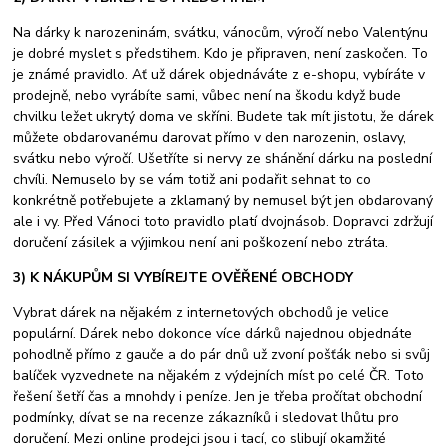
Na dárky k narozeninám, svátku, vánocům, výročí nebo Valentýnu
je dobré myslet s předstihem. Kdo je připraven, není zaskočen. To
je známé pravidlo. Ať už dárek objednáváte z e-shopu, vybíráte v
prodejně, nebo vyrábíte sami, vůbec není na škodu když bude
chvilku ležet ukrytý doma ve skříni. Budete tak mít jistotu, že dárek
můžete obdarovanému darovat přímo v den narozenin, oslavy,
svátku nebo výročí. Ušetříte si nervy ze shánění dárku na poslední
chvíli. Nemuselo by se vám totiž ani podařit sehnat to co
konkrétně potřebujete a zklamaný by nemusel být jen obdarovaný
ale i vy. Před Vánoci toto pravidlo platí dvojnásob. Dopravci zdržují
doručení zásilek a výjimkou není ani poškození nebo ztráta.
3) K NÁKUPŮM SI VYBÍREJTE OVĚŘENÉ OBCHODY
Vybrat dárek na nějakém z internetových obchodů je velice
populární. Dárek nebo dokonce více dárků najednou objednáte
pohodlně přímo z gauče a do pár dnů už zvoní pošťák nebo si svůj
balíček vyzvednete na nějakém z výdejních míst po celé ČR. Toto
řešení šetří čas a mnohdy i peníze. Jen je třeba pročítat obchodní
podmínky, dívat se na recenze zákazníků i sledovat lhůtu pro
doručení. Mezi online prodejci jsou i tací, co slibují okamžité