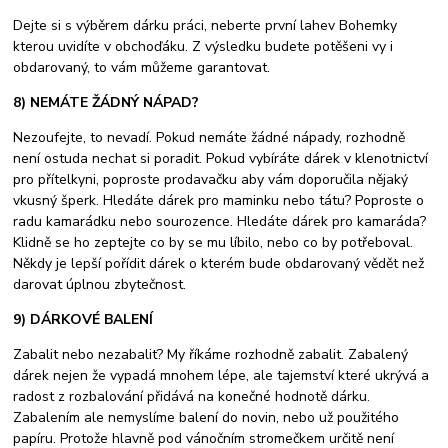
Dejte si s výběrem dárku práci, neberte první lahev Bohemky
kterou uvidíte v obchoďáku. Z výsledku budete potěšeni vy i
obdarovaný, to vám můžeme garantovat.
8) NEMÁTE ŽÁDNÝ NÁPAD?
Nezoufejte, to nevadí. Pokud nemáte žádné nápady, rozhodně
není ostuda nechat si poradit. Pokud vybíráte dárek v klenotnictví
pro přítelkyni, poproste prodavačku aby vám doporučila nějaký
vkusný šperk. Hledáte dárek pro maminku nebo tátu? Poproste o
radu kamarádku nebo sourozence. Hledáte dárek pro kamaráda?
Klidně se ho zeptejte co by se mu líbilo, nebo co by potřeboval.
Někdy je lepší pořídit dárek o kterém bude obdarovaný vědět než
darovat úplnou zbytečnost.
9) DÁRKOVÉ BALENÍ
Zabalit nebo nezabalit? My říkáme rozhodně zabalit. Zabalený
dárek nejen že vypadá mnohem lépe, ale tajemství které ukrývá a
radost z rozbalování přidává na konečné hodnotě dárku.
Zabalením ale nemyslíme balení do novin, nebo už použitého
papíru. Protože hlavně pod vánočním stromečkem určitě není