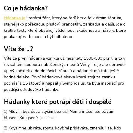
Co je hádanka?
Hádanka je
literární žánr, který se řadí k tzv. folklórním žánrům,
stejně jako pořekadla, přísloví, pranostiky, zaříkadla a další. Jde o
krátké texty které obsahují vědomosti, zkušenosti a názory, které
poukazují na to, co má být odhaleno.
Víte že ...?
Víte že první hádanka vznikla už mezi lety 1500-500 př.n.l. a to v
rozsáhlém souboru náboženských textů Védy. To je ale opravdu
úplný začátek a do dnešních rébusů a hádanek má tato ještě
hodně daleko. První hádanková sbírka která stojí za zmínku
pochází z 15 století a napsal jí Symphosius. ta byla inspirací pro
pozdější středověké hádanky.
Hádanky které potrápí děti i dospělé
1) Mluvím bez úst a slyším bez uší. Nemám tělo, ale ožívám
hlasem. Kdo jsem?
(ozvěna)
2) Když mne ubíráte, rostu. Když mi přidáváte, zmenšuji se. Kdo