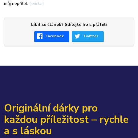
můj nepřítel.
(svíčka)
Líbil se článek? Sdílejte ho s přáteli
Facebook
Twitter
Originální dárky pro
každou příležitost – rychle
a s láskou