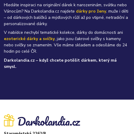
Hledáte inspiraci na originální dárek k narozeninám, svátku nebo
Vánocům? Na Darkolandia.cz najdete
dárky pro ženy
, muže i děti
– od dárkových balíčků a mýdlových růží až po vtipné, netradiční a
personalizované dárky.
V nabídce nechybí tematické kolekce, dárky do domácnosti ani
ezoterické dárky a svíčky
, jako jsou čakrové svíčky s kameny
nebo svíčky se znamením. Vše máme skladem a odesíláme do 24
hodin po celé ČR.
Darkolandia.cz – když chcete potěšit dárkem, který má
smysl.
Staroměstská 2262/8