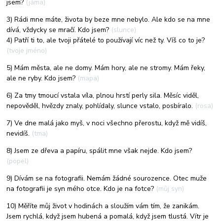
jsem?
(jáma)
3) Rádi mne máte, života by beze mne nebylo. Ale kdo se na mne
dívá, vždycky se mračí. Kdo jsem?
(slunce)
4) Patří ti to, ale tvoji přátelé to používají víc než ty. Víš co to je?
(tvoje jméno)
5) Mám města, ale ne domy. Mám hory, ale ne stromy. Mám řeky,
ale ne ryby. Kdo jsem?
(mapa)
6) Za tmy tmoucí vstala víla, plnou hrstí perly sila. Měsíc viděl,
nepověděl, hvězdy znaly, pohlídaly, slunce vstalo, posbíralo.
(rosa)
7) Ve dne malá jako myš, v noci všechno přerostu, když mě vidíš,
nevidíš.
(tma)
8) Jsem ze dřeva a papíru, spálit mne však nejde. Kdo jsem?
(popel)
9) Dívám se na fotografii. Nemám žádné sourozence. Otec muže
na fotografii je syn mého otce. Kdo je na fotce?
(můj syn)
10) Měříte můj život v hodinách a sloužím vám tím, že zanikám.
Jsem rychlá, když jsem hubená a pomalá, když jsem tlustá. Vítr je