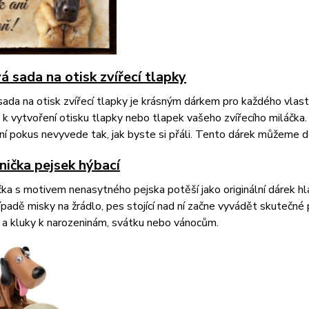
 sada na otisk zvířecí tlapky
ada na otisk zvířecí tlapky je krásným dárkem pro každého vlastn
k vytvoření otisku tlapky nebo tlapek vašeho zvířecího miláčka. 
ní pokus nevyvede tak, jak byste si přáli. Tento dárek můžeme do
nička pejsek hýbací
ka s motivem nenasytného pejska potěší jako originální dárek hl
padě misky na žrádlo, pes stojící nad ní začne vyvádět skutečné 
 a kluky k narozeninám, svátku nebo vánocům.