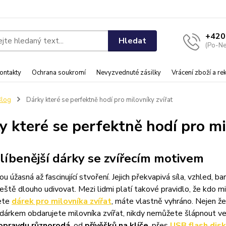
+420
Hledat
(Po-Ne
ontakty
Ochrana soukromí
Nevyzvednuté zásilky
Vrácení zboží a r
Blog
Dárky které se perfektně hodí pro milovníky zvířat
y které se perfektně hodí pro mi
líbenější dárky se zvířecím motivem
sou úžasná až fascinující stvoření. Jejich překvapivá síla, vzhled,
ještě dlouho udivovat. Mezi lidmi platí takové pravidlo, že kdo mi
ete
dárek pro milovníka zvířat
, máte vlastně vyhráno. Nejen že
dárkem obdarujete milovníka zvířat, nikdy nemůžete šlápnout v
 opravdu různorodá
, od
přívěšků na klíče
, přes
USB flash dis