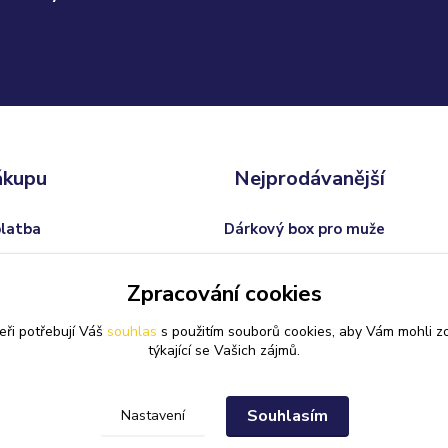
ákupu
Nejprodávanější
platba
Dárkový box pro muže
odmínky
Trofej s vlastním textem
Zpracování cookies
 od smlouvy
Dárkový balíček pro ženy
eři potřebují Váš
souhlas
s použitím souborů cookies, aby Vám mohli z
Svatební skleničky na sekt
týkající se Vašich zájmů.
Souhlasím
Nastavení