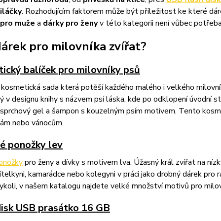
iláčky
. Rozhodujícím faktorem může být příležitost ke které dár
 pro muže
a
dárky pro ženy
v této kategorii není vůbec potřeb
dárek pro milovníka zvířat?
ický balíček pro milovníky psů
í kosmetická sada která potěší každého malého i velkého milovn
 v designu knihy s názvem psí láska, kde po odklopení úvodní st
 sprchový gel a šampon s kouzelným psím motivem. Tento kosmet
nám nebo vánocům.
é ponožky lev
onožky
pro ženy a dívky s motivem lva. Úžasný král zvířat na nízk
ítelkyni, kamarádce nebo kolegyni v práci jako drobný dárek pr
koli, v našem katalogu najdete velké množství motivů pro milovn
disk USB prasátko 16 GB