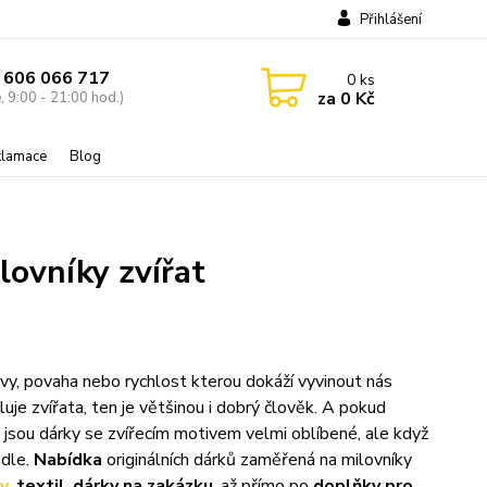
Přihlášení
 606 066 717
0
ks
za
0 Kč
, 9:00 - 21:00 hod.)
eklamace
Blog
lovníky zvířat
 barvy, povaha nebo rychlost kterou dokáží vyvinout nás
luje zvířata, ten je většinou i dobrý člověk. A pokud
 jsou dárky se zvířecím motivem velmi oblíbené, ale když
edle.
Nabídka
originálních dárků zaměřená na milovníky
ky
,
textil
,
dárky na zakázku
, až přímo po
doplňky pro