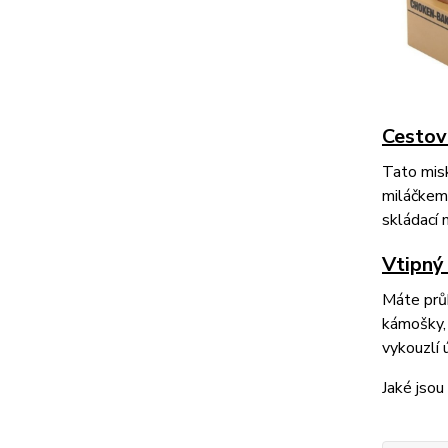
Cestov
Tato misk
miláčkem 
skládací 
Vtipný
Máte průk
kámošky, 
vykouzlí 
Jaké jsou