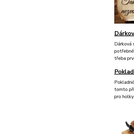
Dárková
Dárková s
potřebné 
třeba prv
Poklad
Pokladnič
tomto pří
pro holky