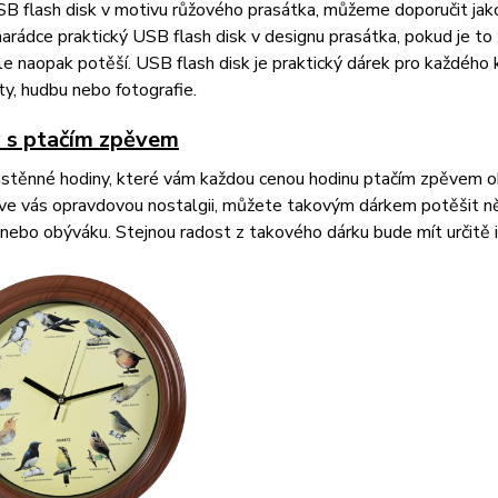
B flash disk v motivu růžového prasátka, můžeme doporučit jako 
rádce praktický USB flash disk v designu prasátka, pokud je to 
ale naopak potěší. USB flash disk je praktický dárek pro každého
y, hudbu nebo fotografie.
 s ptačím zpěvem
stěnné hodiny, které vám každou cenou hodinu ptačím zpěvem oh
ve vás opravdovou nostalgii, můžete takovým dárkem potěšit něk
 nebo obýváku. Stejnou radost z takového dárku bude mít určitě 