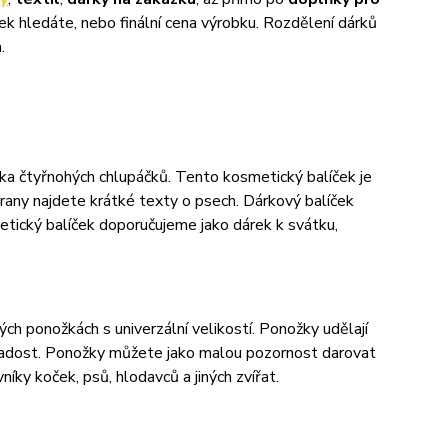
ek hledáte, nebo finální cena výrobku. Rozdělení dárků
a.
íka čtyřnohých chlupáčků. Tento kosmetický balíček je
rany najdete krátké texty o psech. Dárkový balíček
ický balíček doporučujeme jako dárek k svátku,
ých ponožkách s univerzální velikostí. Ponožky udělají
o radost. Ponožky můžete jako malou pozornost darovat
íky koček, psů, hlodavců a jiných zvířat.