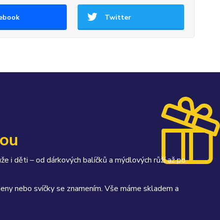
ebook
Twitter
kou
uže i děti – od dárkových balíčků a mýdlových růží až po
kameny nebo svíčky se znamením. Vše máme skladem a