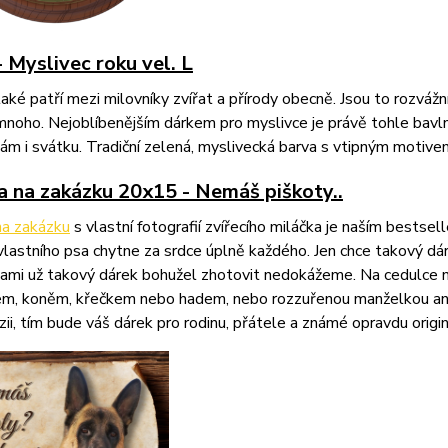
- Myslivec roku vel. L
také patří mezi milovníky zvířat a přírody obecně. Jsou to rozvážní
noho. Nejoblíbenějším dárkem pro myslivce je právě tohle bavlně
ám i svátku. Tradiční zelená, myslivecká barva s vtipným motivem
a na zakázku 20x15 - Nemáš piškoty..
na zakázku
s vlastní fotografií zvířecího miláčka je naším bestse
vlastního psa chytne za srdce úplně každého. Jen chce takový dá
ami už takový dárek bohužel zhotovit nedokážeme. Na cedulce n
m, koněm, křečkem nebo hadem, nebo rozzuřenou manželkou ani 
zii, tím bude váš dárek pro rodinu, přátele a známé opravdu origin