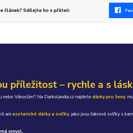
se článek? Sdílejte ho s přáteli
Fac
u příležitost – rychle a s lás
átku nebo Vánocům? Na Darkolandia.cz najdete
dárky pro ženy
, m
ti ani
ezoterické dárky a svíčky
, jako jsou čakrové svíčky s 
 má smysl.