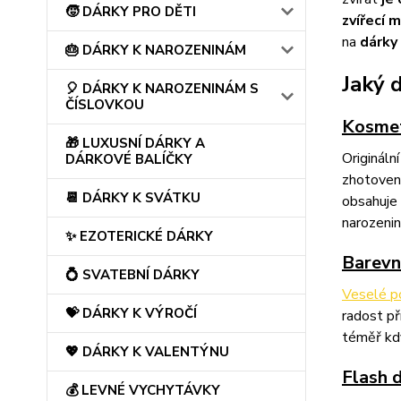
🧒 DÁRKY PRO DĚTI
zvířecí m
na
dárky
🎂 DÁRKY K NAROZENINÁM
Jaký 
🎈 DÁRKY K NAROZENINÁM S
ČÍSLOVKOU
Kosmet
🎁 LUXUSNÍ DÁRKY A
Origináln
DÁRKOVÉ BALÍČKY
zhotovený
📆 DÁRKY K SVÁTKU
obsahuje
narozeni
✨ EZOTERICKÉ DÁRKY
Barevn
💍 SVATEBNÍ DÁRKY
Veselé p
💝 DÁRKY K VÝROČÍ
radost př
téměř kdy
💖 DÁRKY K VALENTÝNU
Flash 
💰 LEVNÉ VYCHYTÁVKY