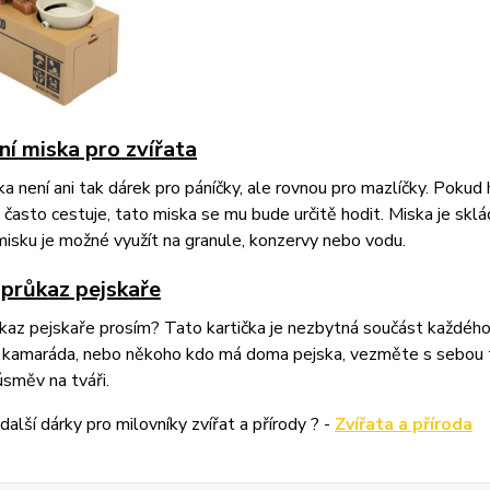
ní miska pro zvířata
a není ani tak dárek pro páníčky, ale rovnou pro mazlíčky. Poku
často cestuje, tato miska se mu bude určitě hodit. Miska je skl
misku je možné využít na granule, konzervy nebo vodu.
 průkaz pejskaře
az pejskaře prosím? Tato kartička je nezbytná součást každého 
kamaráda, nebo někoho kdo má doma pejska, vezměte s sebou tut
úsměv na tváři.
 další dárky pro milovníky zvířat a přírody ? -
Zvířata a příroda