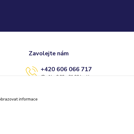
Zavolejte nám
+420 606 066 717
(Po-Ne, 9:00 - 21:00 hod.)
info@darkolandia.cz
obrazovat informace