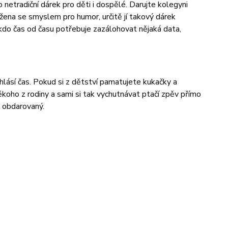
netradiční dárek pro děti i dospělé. Darujte kolegyni
žena se smyslem pro humor, určitě jí takový dárek
 kdo čas od času potřebuje zazálohovat nějaká data,
lásí čas. Pokud si z dětství pamatujete kukačky a
oho z rodiny a sami si tak vychutnávat ptačí zpěv přímo
i obdarovaný.