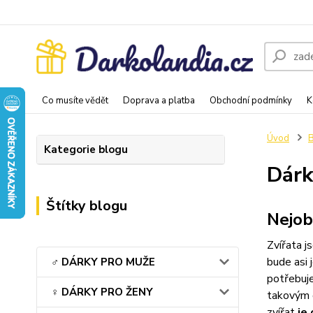
Co musíte vědět
Doprava a platba
Obchodní podmínky
K
Úvod
Kategorie blogu
Dárk
Štítky blogu
Nejob
Zvířata j
bude asi 
♂️ DÁRKY PRO MUŽE
potřebuj
♀️ DÁRKY PRO ŽENY
takovým 
zvířat
je