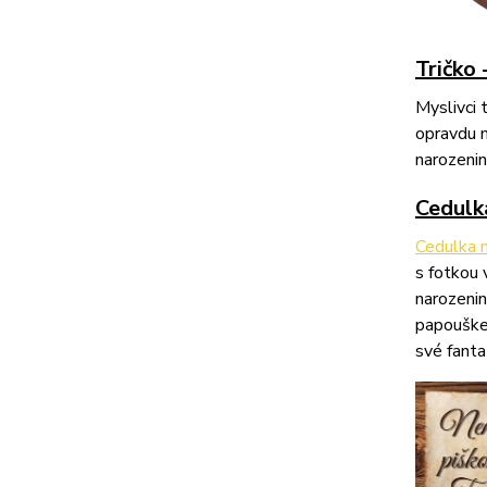
Tričko 
Myslivci 
opravdu m
narozenin
Cedulk
Cedulka 
s fotkou 
narozenin
papouške
své fanta