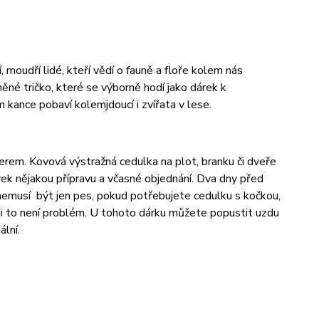
, moudří lidé, kteří vědí o fauně a floře kolem nás
né tričko, které se výborně hodí jako dárek k
 kance pobaví kolemjdoucí i zvířata v lese.
llerem. Kovová výstražná cedulka na plot, branku či dveře
rek nějakou přípravu a včasné objednání. Dva dny před
emusí být jen pes, pokud potřebujete cedulku s kočkou,
to není problém. U tohoto dárku můžete popustit uzdu
ální.