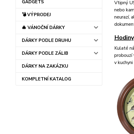
GADGETS
Vtipný US
nebo kama
💣 VÝPRODEJ
neurazí, 
dokument
🎄 VÁNOČNÍ DÁRKY
Hodiny
DÁRKY PODLE DRUHU
Kulaté ná
DÁRKY PODLE ZÁLIB
probouzí 
v kuchyni
DÁRKY NA ZAKÁZKU
KOMPLETNÍ KATALOG