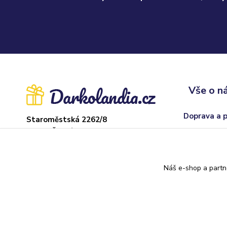
Vše o n
Doprava a 
Staroměstská 2262/8
37004 České Budějovice
Obchodní p
Sklad: Adamov
Odstoupení
U hřiště 22, 373 71
Náš e-shop a partn
Kontakty