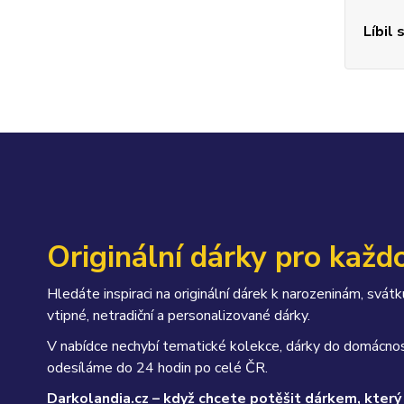
Líbil 
Originální dárky pro každo
Hledáte inspiraci na originální dárek k narozeninám, sv
vtipné, netradiční a personalizované dárky.
V nabídce nechybí tematické kolekce, dárky do domácnos
odesíláme do 24 hodin po celé ČR.
Darkolandia.cz – když chcete potěšit dárkem, který