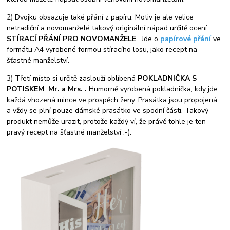
2) Dvojku obsazuje také přání z papíru. Motiv je ale velice
netradiční a novomanželé takový originální nápad určitě ocení.
STÍRACÍ PŘÁNÍ PRO NOVOMANŽELE
. Jde o
papírové přání
ve
formátu A4 vyrobené formou stíracího losu, jako recept na
šťastné manželství.
3) Třetí místo si určitě zaslouží oblíbená
POKLADNIČKA S
POTISKEM Mr. a Mrs. .
Humorně vyrobená pokladnička, kdy jde
každá vhozená mince ve prospěch ženy. Prasátka jsou propojená
a vždy se plní pouze dámské prasátko ve spodní části. Takový
produkt nemůže urazit, protože každý ví, že právě tohle je ten
pravý recept na šťastné manželství :-).