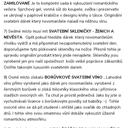
ZAMILOVANÉ
.Je to kompletní sada k vykouzlení romantického
večera. Sprchový gel, vonná sůl do koupele, svíčka i prezervativ
se ukrývají v papírové krabičce v designu knihy o lásce. Originální
svatební dárek který novomanžele naladí na něžnou vlnu.
7) Sedmé místo musí mít
SVATEBNÍ SKLENIČKY - ŽENICH A
NEVĚSTA
. Opět pokud hledáte dárek. který novomanželům
chvilku vydrží a má připomínat nezapomenutelný svatební den,
doporučujeme tyto pískované skleničky na nožce. Přesně tohle je
opravdu originální produkt který jinde nenajdete. Skleničky jsou
vyrobené jen pro naší společnost kvůli velké poprávce zákazníků.
Oslňte takovým luxusním svatebním darem.
8) Osmé místo získalo
BORŮVKOVÉ SVATEBNÍ VÍNO .
Lahodné
víno přímo vyrobené jako dárek pro novomanžele, vyrobené z
čerstvých borůvek si získá milovníky klasického vína i příznivce
sladších ovocných vín. Ta chuť je prostě jedinečná. Jako by jste si
vychutnávali lívance s borůvkovými povidly od babičky :-). Tohle
ovocné víno se dá pít studené i ohřáté jako svařák do chladných
dnů. I tohle víno svou omamnou vůní dokáže vykouzlit úžasně
romantickou atmosféru.