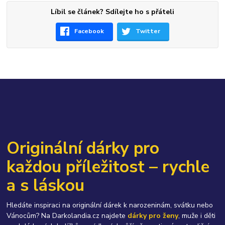
Líbil se článek? Sdílejte ho s přáteli
Facebook
Twitter
Originální dárky pro
každou příležitost – rychle
a s láskou
Hledáte inspiraci na originální dárek k narozeninám, svátku nebo
Vánocům? Na Darkolandia.cz najdete
dárky pro ženy
, muže i děti