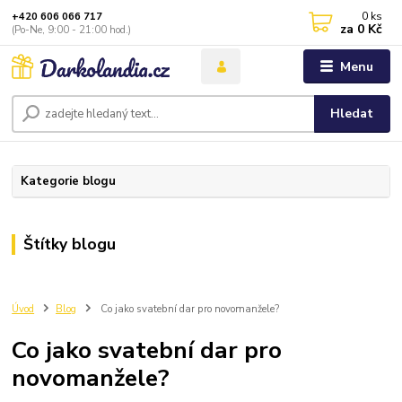
0
ks
+420 606 066 717
za
0 Kč
(Po-Ne, 9:00 - 21:00 hod.)
Menu
Hledat
Kategorie blogu
Štítky blogu
Úvod
Blog
Co jako svatební dar pro novomanžele?
Co jako svatební dar pro
novomanžele?