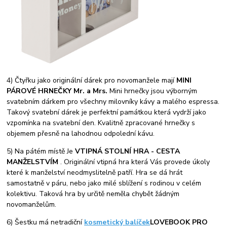
4) Čtyřku jako originální dárek pro novomanžele mají
MINI
PÁROVÉ HRNEČKY Mr. a Mrs.
Mini hrnečky jsou výborným
svatebním dárkem pro všechny milovníky kávy a malého espressa.
Takový svatební dárek je perfektní památkou která vydrží jako
vzpomínka na svatební den. Kvalitně zpracované hrnečky s
objemem přesně na lahodnou odpolední kávu.
5) Na pátém místě Je
VTIPNÁ STOLNÍ HRA - CESTA
MANŽELSTVÍM
. Originální vtipná hra která Vás provede úkoly
které k manželství neodmyslitelně patří. Hra se dá hrát
samostatně v páru, nebo jako milé sblížení s rodinou v celém
kolektivu. Taková hra by určitě neměla chybět žádným
novomanželům.
6) Šestku má netradiční
kosmetický balíček
LOVEBOOK PRO