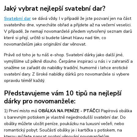
Jaký vybrat nejlepší svatební dar?
Svatební dar
se dává vždy. I v případě že jste pozvaní jen na část
svatebního dne, vynecháte obřad a přijdete až na večerní veselici.
V případě, že nemají novomanželé předem vytvořený seznam darů
které si přejí, určitě si budete lámat hlavu nad tím, co
novomanželům jako originální dar věnovat.
Právě od toho je tu náš e-shop. Svatební dárky jako další jiné,
vymýšlíme už pěkně dlouho. Čerpáme inspiraci u nás i v zahraničí a
snažíme se zařadit do nabídky tradiční, humorné i lehce erotické
svatební dary. Z široké nabídky dárků pro novomanžele si vybere
opravdu téměř každý.
Představujeme vám 10 tipů na nejlepší
dárky pro novomanžele:
1) První místo má
OBÁLKA NA PENÍZE - PTÁČCI
Papírová obálka
s barevným potiskem je vlastně nejjednodušší svatební dar. Do
obálky můžete uložit peníze, poukázku na luxusní večeři, nebo
romantický pobyt. Součástí obálky je i kartička s potiskem, na
kterou můžete napsat osobní věnování novomanželům.