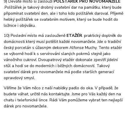
9) Deváté místo si zaslouží
POLŠTÁŘEK PRO NOVOMANŽELE
.Polštářek je takový drobný svatební dar na památku, který bude
připomínat svatební den, ale i toho kdo polštářek daroval. Příjemě
hebký polštářek se svatebním motivem, který se bude hodit do
ložnice i obýváku.
10) Poslední místo má zaslouženě
ETAŽÉR
. praktický doplněk do
domácnosti který musí potěšit každé novomanžele. Jde o tradiční
český porcelán s úžasným dekorem Alfonse Muchy. Tento etažér
se výborně hodí k s servírování slaných pokrmů stejně jako
vánočního cukroví. Dvoupatrový etažér dokonale zpestří jídelní
stůl a hodí se do moderních i běžných domácností. Takový
svatební dárek pro novomanžele má podle starších generací
opravdový smysl.
Věříme že Vám něco z naší nabídky padlo do oka. V případě, že
budete váhat, určitě nás kontaktujte. Jsme pro Vás každý den na
chatu i telefonické lince. Rádi Vám pomůžeme vybrat ten nejlepší
dárek pro novomanžele.