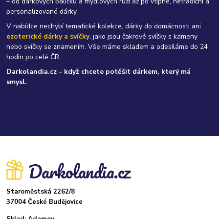
– od dárkových balíčků a mýdlových růží až po vtipné, netradiční a
personalizované dárky.
V nabídce nechybí tematické kolekce, dárky do domácnosti ani
ezoterické dárky a svíčky
, jako jsou čakrové svíčky s kameny
nebo svíčky se znamením. Vše máme skladem a odesíláme do 24
hodin po celé ČR.
Darkolandia.cz – když chcete potěšit dárkem, který má
smysl.
Staroměstská 2262/8
37004 České Budějovice
Sklad: Adamov