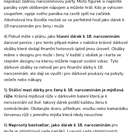
nepokazí žádnou narozeninovou párty. Místo figurek si naplníte
panáky svým oblíbeným nápojem a můžete hrát. Kdo je vyhozen
soupeřem, vypije svého panáka na cestě zpět na začátek.
Alkoholová hra člověče nezlob se se perfektně hodí jako dárek k
18 narozeninám pro ženy i muže.
4) Pokud máte v plánu, jako
hlavní dárek k 18. narozeninám
darovat peníze, i pro tento případ máme v nabídce krásné dárkové
obálky které dodají finanční hotovosti úplně jinou úroveň. Obálky
máme v designu pro muže i ženy. V každé z obálek je i karta ve
stejném designu na kterou můžete napsat osobní vzkaz. Tyto
dárkové obálky se nehodí jen pro finanční dárky k 18.
narozeninám, ale dají se využít i pro dárkové poukazy na pobyty,
večeře nebo nákupy.
5)
Stálicí mezi dárky pro ženy k 18. narozeninám je mýdlová
růže
. Krásná mýdlová růže v dárkovém balení která je k
nerozeznání od živé. takový dárek potěší každou ženu k
osmnáctinám. Obdarujte dceru, přítelkyni, vnučku nebo kamarádku
červenou růží z jemného mýdla která nikdy neuschne.
6)
Naprostý bestseller, jako dárek k 18. narozeninám
pro
muže je striptýzová sada panáků. Luxusní sada striptýzových