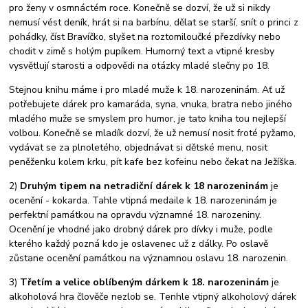
pro ženy v osmnáctém roce. Konečně se dozví, že už si nikdy
nemusí vést deník, hrát si na barbínu, dělat se starší, snít o princi z
pohádky, číst Bravíčko, slyšet na roztomiloučké přezdívky nebo
chodit v zimě s holým pupíkem. Humorný text a vtipné kresby
vysvětlují starosti a odpovědi na otázky mladé slečny po 18.
Stejnou knihu máme i pro mladé muže k 18. narozeninám. Ať už
potřebujete dárek pro kamaráda, syna, vnuka, bratra nebo jiného
mladého muže se smyslem pro humor, je tato kniha tou nejlepší
volbou. Konečně se mladík dozví, že už nemusí nosit froté pyžamo,
vydávat se za plnoletého, objednávat si dětské menu, nosit
peněženku kolem krku, pít kafe bez kofeinu nebo čekat na Ježíška.
2)
Druhým tipem na netradiční dárek k 18 narozeninám
je
ocenění - kokarda. Tahle vtipná medaile k 18. narozeninám je
perfektní památkou na opravdu významné 18. narozeniny.
Ocenění je vhodné jako drobný dárek pro dívky i muže, podle
kterého každý pozná kdo je oslavenec už z dálky. Po oslavě
zůstane ocenění památkou na významnou oslavu 18. narozenin.
3)
Třetím a velice oblíbeným dárkem k 18. narozeninám
je
alkoholová hra člověče nezlob se. Tenhle vtipný alkoholový dárek