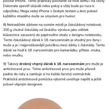
polštář IPhone. Tento praktický polštářek se hodí domů i na cesty.
Dokonale zpestří obývák nebo pokoj a vždy bude po ruce k
odpočinku. Mega velký iPhone s českým textem u ikon pobaví
každého mladého muže se smyslem pro humor.
8) Netradičním dárkem na osmém místě je čokoládový notebook.
200 g chutné čokolády od českého výrobce jako odlitek
klávesnice zasazený do papírového obalu v designu notebooku.
Tento čokoládový dárek k 18. narozeninám je vhodný pro ženy i
muže a je i nejprodávanější položkou mezi dárky z čokolády. Tento
dárek se hodí k 18. narozeninám pro kamarádku, přítele, vnuka,
nebo vnučku.
9) Takový
drobný vtipný dárek k 18. narozeninám
pro muže je
antistresové prso. Tohle antistresové prso pro muže přesně
padne do ruky a zamiluje si ho každý čerstvý osmnáctník.
Praktická antistresová pomůcka výborně uvolňuje napětí a ještě
pobaví vtipným designem.