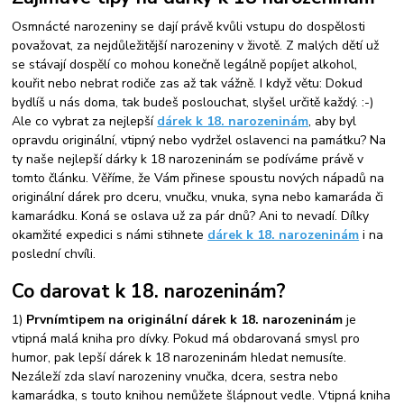
Osmnácté narozeniny se dají právě kvůli vstupu do dospělosti
považovat, za nejdůležitější narozeniny v životě. Z malých dětí už
se stávají dospělí co mohou konečně legálně popíjet alkohol,
kouřit nebo nebrat rodiče zas až tak vážně. I když větu: Dokud
bydlíš u nás doma, tak budeš poslouchat, slyšel určitě každý. :-)
Ale co vybrat za nejlepší
dárek k 18. narozeninám
, aby byl
opravdu originální, vtipný nebo vydržel oslavenci na památku? Na
ty naše nejlepší dárky k 18 narozeninám se podíváme právě v
tomto článku. Věříme, že Vám přinese spoustu nových nápadů na
originální dárek pro dceru, vnučku, vnuka, syna nebo kamaráda či
kamarádku. Koná se oslava už za pár dnů? Ani to nevadí. Dílky
okamžité expedici s námi stihnete
dárek k 18. narozeninám
i na
poslední chvíli.
Co darovat k 18. narozeninám?
1)
Prvním
tipem na originální dárek k 18. narozeninám
je
vtipná malá kniha pro dívky. Pokud má obdarovaná smysl pro
humor, pak lepší dárek k 18 narozeninám hledat nemusíte.
Nezáleží zda slaví narozeniny vnučka, dcera, sestra nebo
kamarádka, s touto knihou nemůžete šlápnout vedle. Vtipná kniha