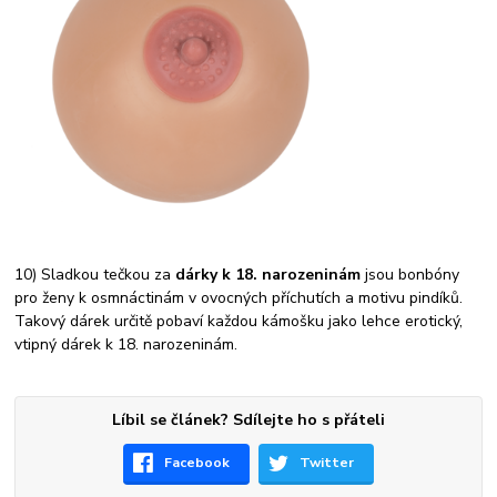
10) Sladkou tečkou za
dárky k 18. narozeninám
jsou bonbóny
pro ženy k osmnáctinám v ovocných příchutích a motivu pindíků.
Takový dárek určitě pobaví každou kámošku jako lehce erotický,
vtipný dárek k 18. narozeninám.
Líbil se článek? Sdílejte ho s přáteli
Facebook
Twitter