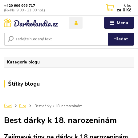
0
ks
+420 606 066 717
za
0 Kč
(Po-Ne, 9:00 - 21:00 hod.)
Menu
Hledat
Kategorie blogu
Štítky blogu
Úvod
Blog
Best dárky k 18. narozeninám
Best dárky k 18. narozeninám
Zajímavé tipy na dárky k 18 narozeninám