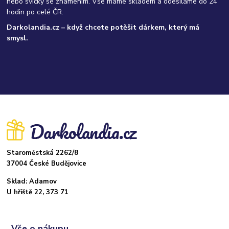
nebo svíčky se znamením. Vše máme skladem a odesíláme do 24
hodin po celé ČR.
Darkolandia.cz – když chcete potěšit dárkem, který má
smysl.
Staroměstská 2262/8
37004 České Budějovice
Sklad: Adamov
U hřiště 22, 373 71
Vše o nákupu