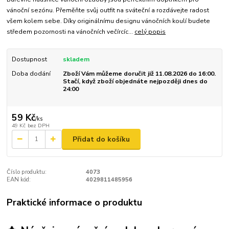
vánoční sezónu. Přeměňte svůj outfit na sváteční a rozdávejte radost
všem kolem sebe. Díky originálnímu designu vánočních koulí budete
středem pozornosti na vánočních večírcíc...
celý popis
Dostupnost
skladem
Doba dodání
Zboží Vám můžeme doručit již 11.08.2026 do 16:00.
Stačí, když zboží objednáte nejpozději dnes do
24:00
59 Kč
/
ks
49 Kč
bez DPH
Přidat do košíku
Číslo produktu:
4073
EAN kód:
4029811485956
Praktické informace o produktu