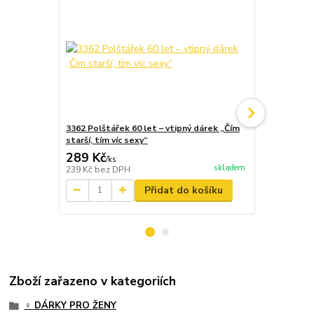
Náš tip
3362 Polštářek 60 let – vtipný dárek „Čím
3529 3D Váno
starší, tím víc sexy“
289 Kč
167 Kč
/
ks
/
ks
skladem
239 Kč
bez DPH
138 Kč
bez 
Přidat do košíku
Zboží zařazeno v kategoriích
♀️ DÁRKY PRO ŽENY