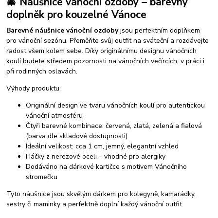
🎄 Náušnice vánoční ozdoby – barevný
doplněk pro kouzelné Vánoce
Barevné náušnice vánoční ozdoby
jsou perfektním doplňkem
pro vánoční sezónu. Přeměňte svůj outfit na sváteční a rozdávejte
radost všem kolem sebe. Díky originálnímu designu vánočních
koulí budete středem pozornosti na vánočních večírcích, v práci i
při rodinných oslavách.
Výhody produktu:
Originální design ve tvaru vánočních koulí pro autentickou
vánoční atmosféru
Čtyři barevné kombinace: červená, zlatá, zelená a fialová
(barva dle skladové dostupnosti)
Ideální velikost: cca 1 cm, jemný, elegantní vzhled
Háčky z nerezové oceli – vhodné pro alergiky
Dodáváno na dárkové kartičce s motivem Vánočního
stromečku
Tyto náušnice jsou skvělým dárkem pro kolegyně, kamarádky,
sestry či maminky a perfektně doplní každý vánoční outfit.