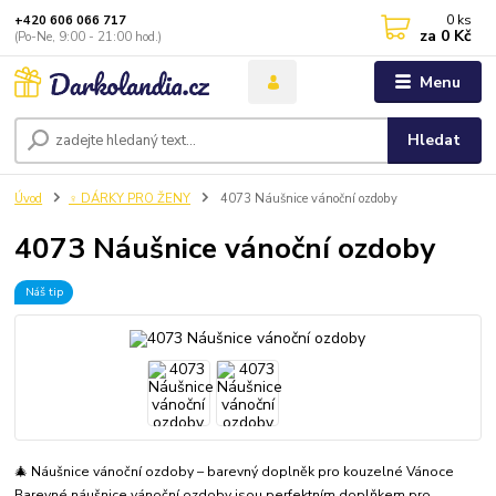
0
ks
+420 606 066 717
za
0 Kč
(Po-Ne, 9:00 - 21:00 hod.)
Menu
Hledat
Úvod
♀️ DÁRKY PRO ŽENY
4073 Náušnice vánoční ozdoby
4073 Náušnice vánoční ozdoby
Náš tip
🎄 Náušnice vánoční ozdoby – barevný doplněk pro kouzelné Vánoce
Barevné náušnice vánoční ozdoby jsou perfektním doplňkem pro