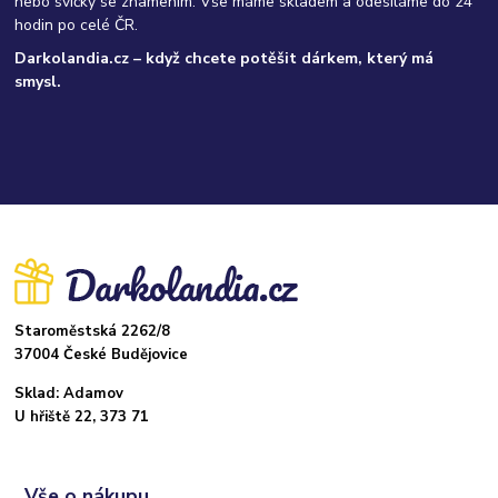
nebo svíčky se znamením. Vše máme skladem a odesíláme do 24
hodin po celé ČR.
Darkolandia.cz – když chcete potěšit dárkem, který má
smysl.
Staroměstská 2262/8
37004 České Budějovice
Sklad: Adamov
U hřiště 22, 373 71
Vše o nákupu