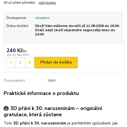
Ať už přání předáte...
celý popis
Dostupnost
skladem
Doba dodání
Zboží Vám můžeme doručit již 11.08.2026 do 16:00.
Stačí, když zboží objednáte nejpozději dnes do
24:00
240 Kč
/
ks
198 Kč
bez DPH
Přidat do košíku
Číslo produktu:
3969
Praktické informace o produktu
🎂 3D přání k 30. narozeninám – originální
gratulace, která zůstane
Toto
3D přání k 30. narozeninám
je perfektním způsobem, jak