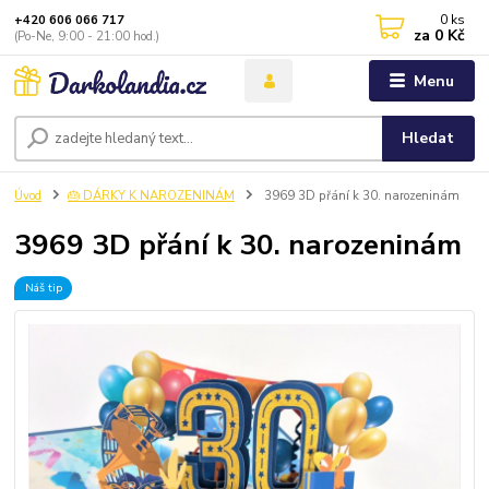
0
ks
+420 606 066 717
za
0 Kč
(Po-Ne, 9:00 - 21:00 hod.)
Menu
Hledat
Úvod
🎂 DÁRKY K NAROZENINÁM
3969 3D přání k 30. narozeninám
3969 3D přání k 30. narozeninám
Náš tip