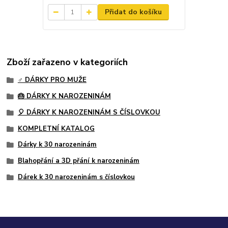
Přidat do košíku
Zboží zařazeno v kategoriích
♂️ DÁRKY PRO MUŽE
🎂 DÁRKY K NAROZENINÁM
🎈 DÁRKY K NAROZENINÁM S ČÍSLOVKOU
KOMPLETNÍ KATALOG
Dárky k 30 narozeninám
Blahopřání a 3D přání k narozeninám
Dárek k 30 narozeninám s číslovkou