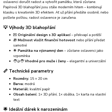
oslavenci doručit radost a vytvořit památku, která zůstane.
Papírová 3D blahopřání jsou stále moderním hitem – kombinují
klasiku s kreativním 3D efektem. Ať už přání předáte osobně, nebo
pošlete poštou, radost oslavence je zaručena.
💡 Výhody 3D blahopřání
💌
Originální design s 3D aplikací
– překvapí a potěší
🎁
Možnost vložit finanční hotovost
nebo přání předat
samotné
🌟
Památka na významný den
– zůstane oslavenci jako
vzpomínka
🧑‍🤝‍🧑
Vhodné pro muže i ženy
– elegantní a univerzální
📏 Technické parametry
Rozměry:
15 × 20 cm
Barva:
modrá
Materiál:
kvalitní papír
Obsah balení:
1× 3D přání, 1× obálka, 1× karta na vlastní
text
🌟 Ideální dárek k narozeninám