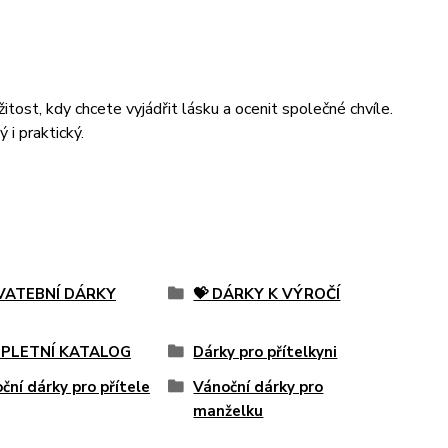
tost, kdy chcete vyjádřit lásku a ocenit společné chvíle.
 i praktický.
SVATEBNÍ DÁRKY
💝 DÁRKY K VÝROČÍ
PLETNÍ KATALOG
Dárky pro přítelkyni
ční dárky pro přítele
Vánoční dárky pro
manželku