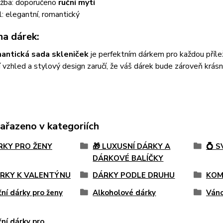
žba: doporučeno
ruční mytí
l: elegantní, romantický
na dárek:
antická sada skleniček
je perfektním dárkem pro každou příleži
 vzhled a stylový design zaručí, že váš dárek bude zároveň krásný
zařazeno v kategoriích
ÁRKY PRO ŽENY
🎁 LUXUSNÍ DÁRKY A
💍 
DÁRKOVÉ BALÍČKY
ÁRKY K VALENTÝNU
DÁRKY PODLE DRUHU
KOM
ní dárky pro ženy
Alkoholové dárky
Váno
ní dárky pro