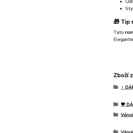
Údr
Sty
🎁
Tip 
Tato
rom
Elegantní
Zboží 
♀️ D
💖 D
Vánoč
Vánoč