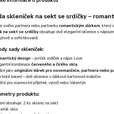
cké informace o produktu
da skleniček na sekt se srdíčky – romant
e svého partnera nebo partnerku
romantickým dárkem
, který 
k na sekt se srdíčky
obsahuje dvě elegantní sklenice s nápis
ylově a sofistikovaně.
dy sady skleniček:
antický design
– potisk srdíček a nápis Love
gantní kombinace
červeného a čirého skla
ální jako
originální dárek pro novomanžele, partnera nebo p
ktické balení – dvě sklenice v dárkové kartonové krabičce
ělé pro slavnostní přípitek, výročí nebo Valentýn
ametry produktu:
ení obsahuje: 2 ks sklenic na sekt
eriál: sklo