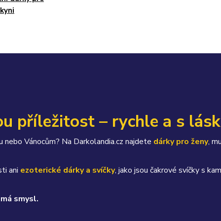
lkyni
u příležitost – rychle a s lás
átku nebo Vánocům? Na Darkolandia.cz najdete
dárky pro ženy
, m
ti ani
ezoterické dárky a svíčky
, jako jsou čakrové svíčky s 
 má smysl.