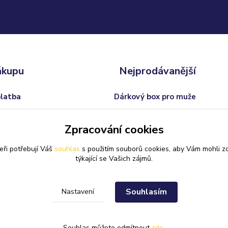
ákupu
Nejprodávanější
platba
Dárkový box pro muže
odmínky
Trofej s vlastním textem
Zpracování cookies
 od smlouvy
Dárkový balíček pro ženy
eři potřebují Váš
souhlas
s použitím souborů cookies, aby Vám mohli z
Svatební skleničky na sekt
týkající se Vašich zájmů.
Souhlasím
Nastavení
Souhlas můžete odmítnout
zde
.