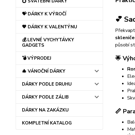
Prakti
💍 SVATEBNÍ DÁRKY
💝 DÁRKY K VÝROČÍ
💕 Sa
💖 DÁRKY K VALENTÝNU
Překvapt
skleniče
💰 LEVNÉ VYCHYTÁVKY
působí st
GADGETS
🌟
Výho
💣 VÝPRODEJ
Rom
🎄 VÁNOČNÍ DÁRKY
Ele
Ide
DÁRKY PODLE DRUHU
Pra
DÁRKY PODLE ZÁLIB
Skv
DÁRKY NA ZAKÁZKU
📏
Par
Bal
KOMPLETNÍ KATALOG
Mat