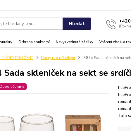
+420
Hledat
(Po-Ne
ontakty
Ochrana soukromí
Nevyzvednuté zásilky
Vrácení zboží a r
♀️ DÁRKY PRO ŽENY
Dárky pro přítelkyni
3874 Sada skleniček na sekt
 Sada skleniček na sekt se srdíč
Doporučujeme
hcePro
hcePro
romant
romant
Tato sa