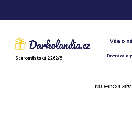
Vše o n
Doprava a 
Staroměstská 2262/8
37004 České Budějovice
Obchodní p
Sklad: Adamov
Odstoupení
U hřiště 22, 373 71
Náš e-shop a partn
Kontakty
Darkolandia.cz
Originální dárky
//
Webdesign
: Poradnyweb.cz