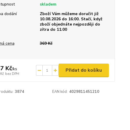
tupnost
skladem
a dodání
Zboží Vám můžeme doručit již
10.08.2026 do 16:00. Stačí, když
zboží objednáte nejpozději do
zítra do 11:00
ná cena
369 Kč
7 Kč
/
ks
Přidat do košíku
 Kč
bez DPH
roduktu:
3874
EAN kód:
4029811451210