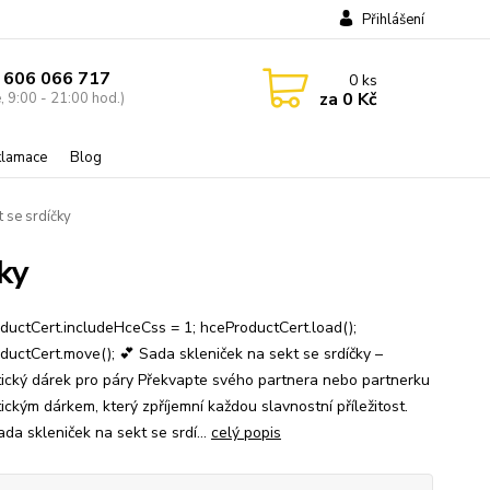
Přihlášení
 606 066 717
0
ks
za
0 Kč
, 9:00 - 21:00 hod.)
eklamace
Blog
 se srdíčky
ky
ductCert.includeHceCss = 1; hceProductCert.load();
ductCert.move(); 💕 Sada skleniček na sekt se srdíčky –
ický dárek pro páry Překvapte svého partnera nebo partnerku
ickým dárkem, který zpříjemní každou slavnostní příležitost.
da skleniček na sekt se srdí...
celý popis