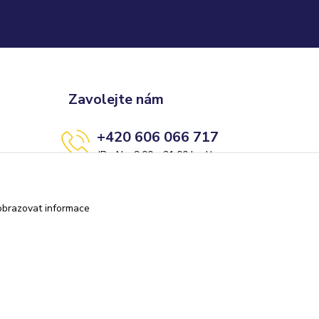
Zavolejte nám
+420 606 066 717
(Po-Ne, 9:00 - 21:00 hod.)
info@darkolandia.cz
obrazovat informace
Vytvořeno na
Eshop-rychle.cz