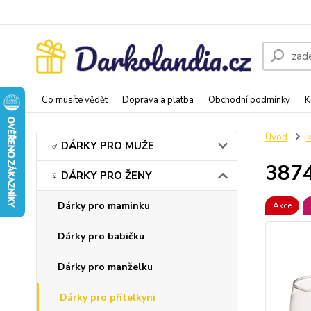
Co musíte vědět
Doprava a platba
Obchodní podmínky
K
Úvod
♂️ DÁRKY PRO MUŽE
3874
♀️ DÁRKY PRO ŽENY
Dárky pro maminku
Akce
Dárky pro babičku
Dárky pro manželku
Dárky pro přítelkyni