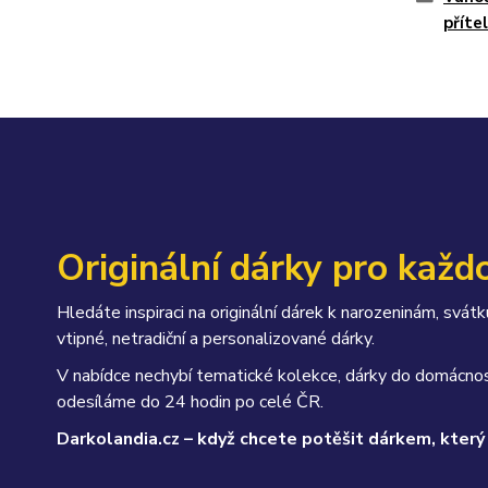
příte
Originální dárky pro každo
Hledáte inspiraci na originální dárek k narozeninám, sv
vtipné, netradiční a personalizované dárky.
V nabídce nechybí tematické kolekce, dárky do domácnos
odesíláme do 24 hodin po celé ČR.
Darkolandia.cz – když chcete potěšit dárkem, který