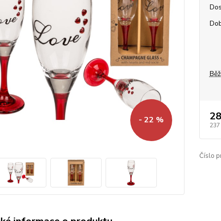
Dos
Dob
Běž
28
- 22 %
237
Číslo p