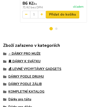
86 Kč
89 Kč
/
ks
/
ks
skladem
71 Kč
bez DPH
74 Kč
bez D
Přidat do košíku
Zboží zařazeno v kategoriích
♂️ DÁRKY PRO MUŽE
📆 DÁRKY K SVÁTKU
💰 LEVNÉ VYCHYTÁVKY GADGETS
DÁRKY PODLE DRUHU
DÁRKY PODLE ZÁLIB
KOMPLETNÍ KATALOG
Dárky pro tátu
Dárky pro dědu