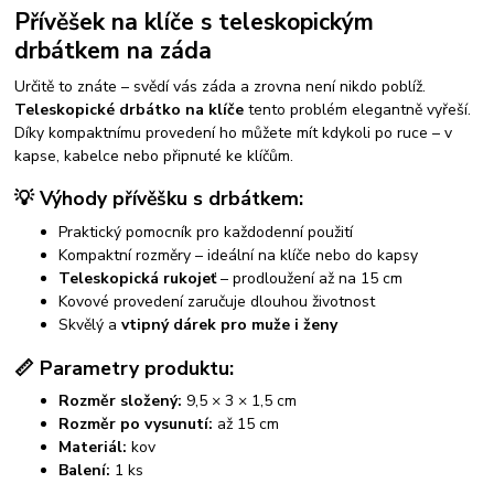
Přívěšek na klíče s teleskopickým
drbátkem na záda
Určitě to znáte – svědí vás záda a zrovna není nikdo poblíž.
Teleskopické drbátko na klíče
tento problém elegantně vyřeší.
Díky kompaktnímu provedení ho můžete mít kdykoli po ruce – v
kapse, kabelce nebo připnuté ke klíčům.
💡
Výhody přívěšku s drbátkem:
Praktický pomocník pro každodenní použití
Kompaktní rozměry – ideální na klíče nebo do kapsy
Teleskopická rukojeť
– prodloužení až na 15 cm
Kovové provedení zaručuje dlouhou životnost
Skvělý a
vtipný dárek pro muže i ženy
📏
Parametry produktu:
Rozměr složený:
9,5 × 3 × 1,5 cm
Rozměr po vysunutí:
až 15 cm
Materiál:
kov
Balení:
1 ks