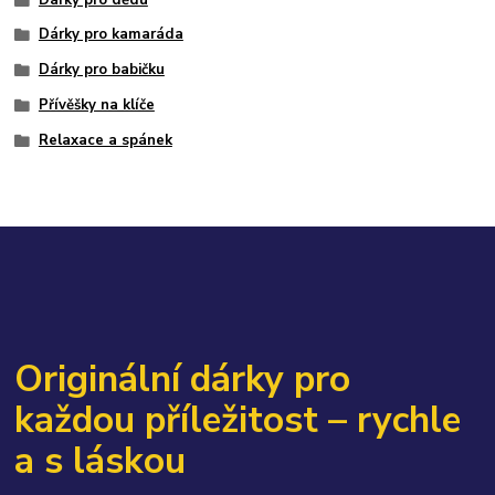
Dárky pro kamaráda
Dárky pro babičku
Přívěšky na klíče
Relaxace a spánek
Originální dárky pro
každou příležitost – rychle
a s láskou