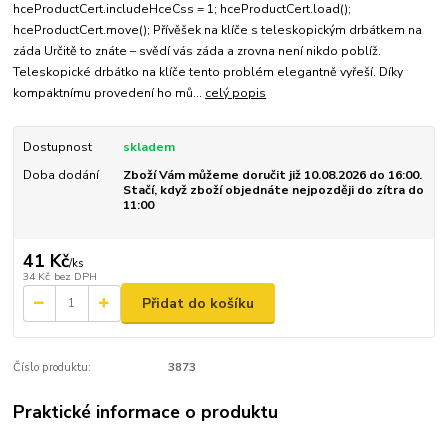
hceProductCert.includeHceCss = 1; hceProductCert.load();
hceProductCert.move(); Přívěšek na klíče s teleskopickým drbátkem na
záda Určitě to znáte – svědí vás záda a zrovna není nikdo poblíž.
Teleskopické drbátko na klíče tento problém elegantně vyřeší. Díky
kompaktnímu provedení ho mů...
celý popis
Dostupnost
skladem
Doba dodání
Zboží Vám můžeme doručit již 10.08.2026 do 16:00.
Stačí, když zboží objednáte nejpozději do zítra do
11:00
41 Kč
/
ks
34 Kč
bez DPH
Přidat do košíku
Číslo produktu:
3873
Praktické informace o produktu