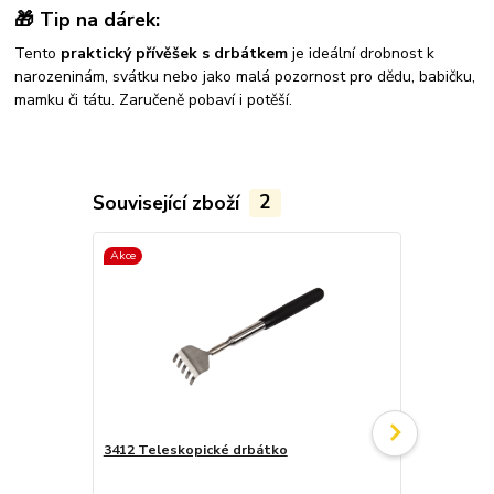
🎁
Tip na dárek:
Tento
praktický přívěšek s drbátkem
je ideální drobnost k
narozeninám, svátku nebo jako malá pozornost pro dědu, babičku,
mamku či tátu. Zaručeně pobaví i potěší.
Související zboží
2
Akce
Doporučujeme
Akce
3412 Teleskopické drbátko
3803 Pomůck
143 Kč
Ušetříte 54 K