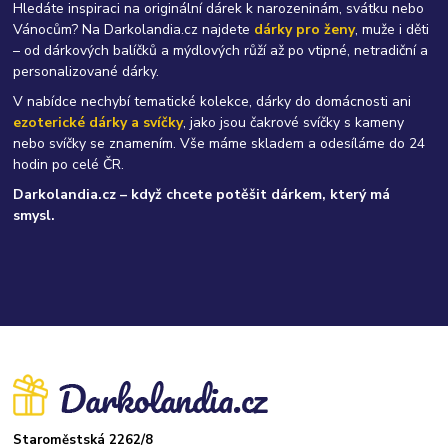
Hledáte inspiraci na originální dárek k narozeninám, svátku nebo
Vánocům? Na Darkolandia.cz najdete
dárky pro ženy
, muže i děti
– od dárkových balíčků a mýdlových růží až po vtipné, netradiční a
personalizované dárky.
V nabídce nechybí tematické kolekce, dárky do domácnosti ani
ezoterické dárky a svíčky
, jako jsou čakrové svíčky s kameny
nebo svíčky se znamením. Vše máme skladem a odesíláme do 24
hodin po celé ČR.
Darkolandia.cz – když chcete potěšit dárkem, který má
smysl.
Staroměstská 2262/8