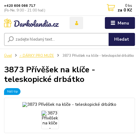
0
ks
+420 606 066 717
za
0 Kč
(Po-Ne, 9:00 - 21:00 hod.)
Menu
Hledat
Úvod
♂️ DÁRKY PRO MUŽE
3873 Přívěšek na klíče - teleskopické drbátko
3873 Přívěšek na klíče -
teleskopické drbátko
Náš tip