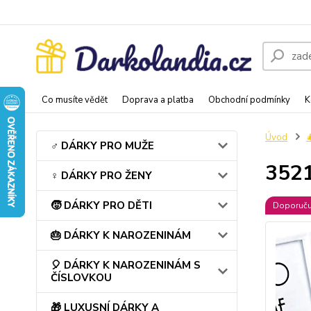
Co musíte vědět
Doprava a platba
Obchodní podmínky
K
Úvod
♂️ DÁRKY PRO MUŽE
3521
♀️ DÁRKY PRO ŽENY
🧒 DÁRKY PRO DĚTI
Doporuč
🎂 DÁRKY K NAROZENINÁM
🎈 DÁRKY K NAROZENINÁM S
ČÍSLOVKOU
🎁 LUXUSNÍ DÁRKY A