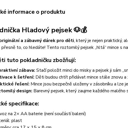
cké informace o produktu
dnička Hladový pejsek 🐶💰
originální a zábavný dárek pro děti
, který je nejen praktický, al
 přesně to, co hledáte! Tento roztomilý pejsek „hltá“ mince s 
ti tuto pokladničku zbožňují:
eraktivní zábava:
Stačí položit minci do misky a pejsek ji sám „sní
ivace k šetření:
Děti budou chtít přidávat mince stále znovu a 
ktické řešení:
Mince jsou bezpečně uloženy v zásobníku a lze j
tomilý design:
Barevný pejsek, který zaujme každého malého s
ké specifikace:
voz na 2× AA baterie (není součástí balení)
eriál: plast
měry: cca 17 × 15 × 8 cm