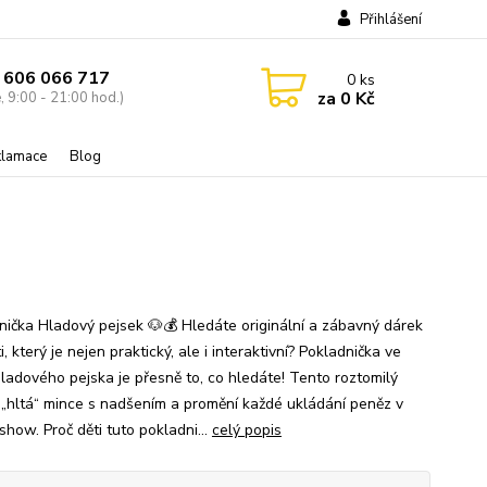
Přihlášení
 606 066 717
0
ks
za
0 Kč
, 9:00 - 21:00 hod.)
eklamace
Blog
nička Hladový pejsek 🐶💰 Hledáte originální a zábavný dárek
i, který je nejen praktický, ale i interaktivní? Pokladnička ve
hladového pejska je přesně to, co hledáte! Tento roztomilý
 „hltá“ mince s nadšením a promění každé ukládání peněz v
how. Proč děti tuto pokladni...
celý popis