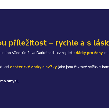
u příležitost – rychle a s lás
átku nebo Vánocům? Na Darkolandia.cz najdete
dárky pro ženy
, m
ti ani
ezoterické dárky a svíčky
, jako jsou čakrové svíčky s 
 má smysl.