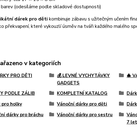
 barev (odesíláme podle skladové dostupnosti)
ikátní dárek pro děti
kombinuje zábavu s užitečným učením fina
ako překvapení, které vykouzlí úsměv na tváři každého malého spo
zařazeno v kategoriích
ÁRKY PRO DĚTI
💰 LEVNÉ VYCHYTÁVKY
🎄 
GADGETS
Y PODLE ZÁLIB
KOMPLETNÍ KATALOG
Dárk
 pro holky
Vánoční dárky pro děti
Dárk
ní dárky pro bráchu
Vánoční dárky pro sestru
Váno
7 le