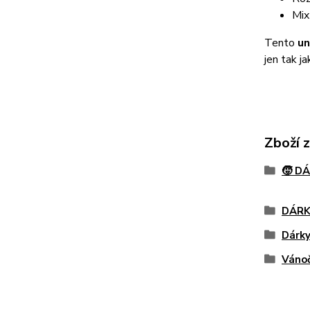
Mix
Tento
un
jen tak j
Zboží 
🧒 D
DÁRK
Dárky
Vánoč