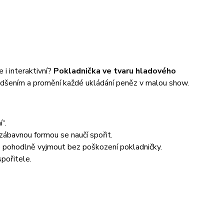
e i interaktivní?
Pokladnička ve tvaru hladového
nadšením a promění každé ukládání peněz v malou show.
“.
zábavnou formou se naučí spořit.
e pohodlně vyjmout bez poškození pokladničky.
pořitele.