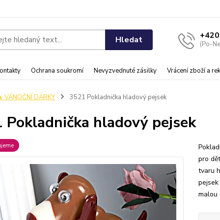
+420
Hledat
(Po-Ne
ontakty
Ochrana soukromí
Nevyzvednuté zásilky
Vrácení zboží a r
🎄 VÁNOČNÍ DÁRKY
3521 Pokladnička hladový pejsek
 Pokladnička hladový pejsek
ujeme
Poklad
pro dět
tvaru 
pejsek
malou s