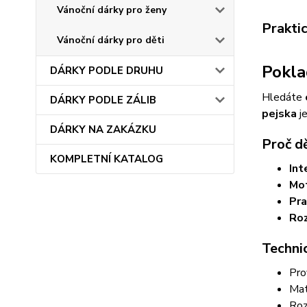
Vánoční dárky pro ženy
Prakti
Vánoční dárky pro děti
Pokla
DÁRKY PODLE DRUHU
Hledáte
DÁRKY PODLE ZÁLIB
pejska
je
DÁRKY NA ZAKÁZKU
Proč dě
KOMPLETNÍ KATALOG
Int
Mot
Pra
Roz
Technic
Pro
Mat
Roz