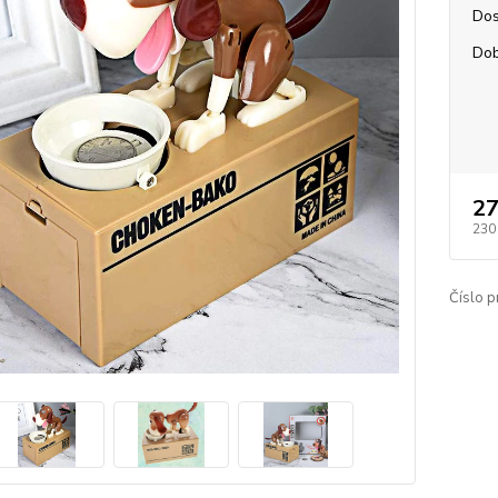
Dos
Dob
27
230
Číslo p