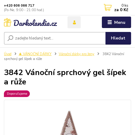
0
ks
+420 606 066 717
za
0 Kč
(Po-Ne, 9:00 - 21:00 hod.)
Menu
Hledat
Úvod
🎄 VÁNOČNÍ DÁRKY
Vánoční dárky pro ženy
3842 Vánoční
sprchový gel šípek a růže
3842 Vánoční sprchový gel šípek
a růže
Doporučujeme