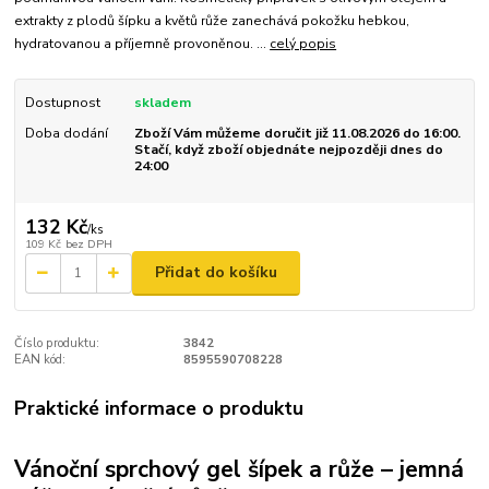
extrakty z plodů šípku a květů růže zanechává pokožku hebkou,
hydratovanou a příjemně provoněnou. ...
celý popis
Dostupnost
skladem
Doba dodání
Zboží Vám můžeme doručit již 11.08.2026 do 16:00.
Stačí, když zboží objednáte nejpozději dnes do
24:00
132 Kč
/
ks
109 Kč
bez DPH
Přidat do košíku
Číslo produktu:
3842
EAN kód:
8595590708228
Praktické informace o produktu
Vánoční sprchový gel šípek a růže – jemná