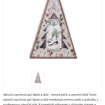
Vánoční sprchový gel šípek a růže – jemná péče a vánoční vůně Tento
vánoční sprchový gel šípek a růže kombinuje jemnou péči o pokožku s
podmanivou vánoční vůní. Kosmetický přípravek s olivovým olejem a