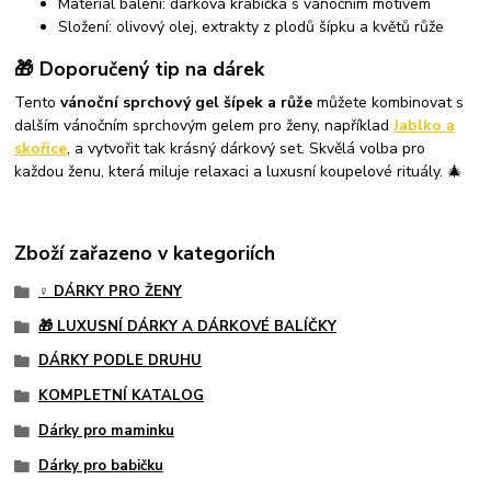
Materiál balení: dárková krabička s vánočním motivem
Složení: olivový olej, extrakty z plodů šípku a květů růže
🎁 Doporučený tip na dárek
Tento
vánoční sprchový gel šípek a růže
můžete kombinovat s
dalším vánočním sprchovým gelem pro ženy, například
Jablko a
skořice
, a vytvořit tak krásný dárkový set. Skvělá volba pro
každou ženu, která miluje relaxaci a luxusní koupelové rituály. 🎄
Zboží zařazeno v kategoriích
♀️ DÁRKY PRO ŽENY
🎁 LUXUSNÍ DÁRKY A DÁRKOVÉ BALÍČKY
DÁRKY PODLE DRUHU
KOMPLETNÍ KATALOG
Dárky pro maminku
Dárky pro babičku