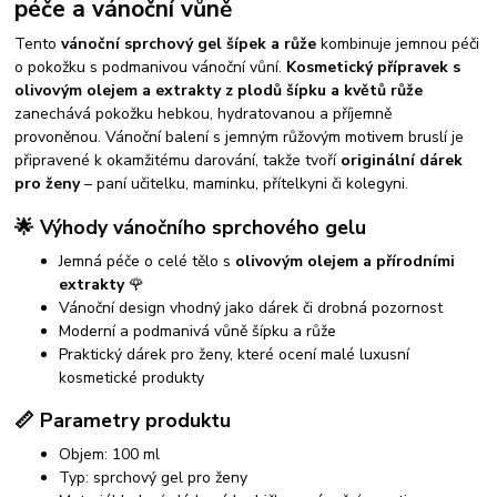
péče a vánoční vůně
Tento
vánoční sprchový gel šípek a růže
kombinuje jemnou péči
o pokožku s podmanivou vánoční vůní.
Kosmetický přípravek s
olivovým olejem a extrakty z plodů šípku a květů růže
zanechává pokožku hebkou, hydratovanou a příjemně
provoněnou. Vánoční balení s jemným růžovým motivem bruslí je
připravené k okamžitému darování, takže tvoří
originální dárek
pro ženy
– paní učitelku, maminku, přítelkyni či kolegyni.
🌟 Výhody vánočního sprchového gelu
Jemná péče o celé tělo s
olivovým olejem a přírodními
extrakty
🌹
Vánoční design vhodný jako dárek či drobná pozornost
Moderní a podmanivá vůně šípku a růže
Praktický dárek pro ženy, které ocení malé luxusní
kosmetické produkty
📏 Parametry produktu
Objem: 100 ml
Typ: sprchový gel pro ženy