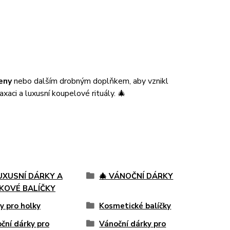
eny
nebo dalším drobným doplňkem, aby vznikl
xaci a luxusní koupelové rituály. 🎄
LUXUSNÍ DÁRKY A
🎄 VÁNOČNÍ DÁRKY
KOVÉ BALÍČKY
y pro holky
Kosmetické balíčky
ční dárky pro
Vánoční dárky pro