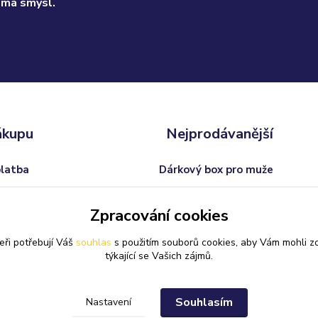
 má smysl.
ákupu
Nejprodávanější
platba
Dárkový box pro muže
odmínky
Trofej s vlastním textem
Zpracování cookies
 od smlouvy
Dárkový balíček pro ženy
eři potřebují Váš
souhlas
s použitím souborů cookies, aby Vám mohli z
Svatební skleničky na sekt
týkající se Vašich zájmů.
Souhlasím
Nastavení