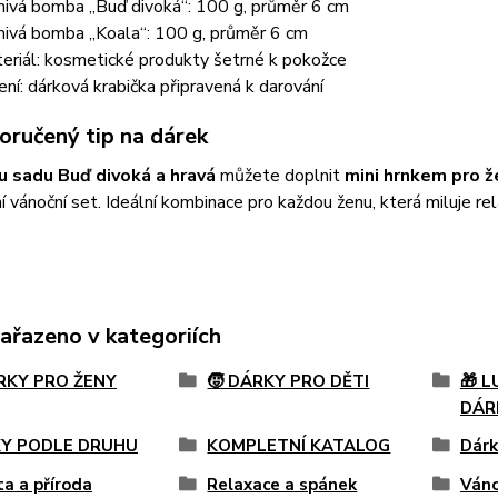
ivá bomba „Buď divoká“: 100 g, průměr 6 cm
ivá bomba „Koala“: 100 g, průměr 6 cm
eriál: kosmetické produkty šetrné k pokožce
ení: dárková krabička připravená k darování
oručený tip na dárek
 sadu Buď divoká a hravá
můžete doplnit
mini hrnkem pro ž
 vánoční set. Ideální kombinace pro každou ženu, která miluje rela
zařazeno v kategoriích
ÁRKY PRO ŽENY
🧒 DÁRKY PRO DĚTI
🎁 
DÁR
Y PODLE DRUHU
KOMPLETNÍ KATALOG
Dárk
ta a příroda
Relaxace a spánek
Váno