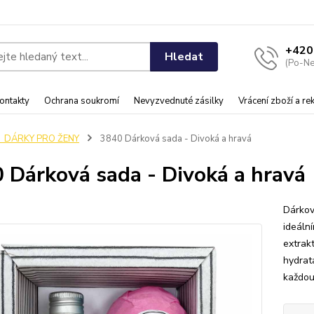
+420
Hledat
(Po-Ne
ontakty
Ochrana soukromí
Nevyzvednuté zásilky
Vrácení zboží a r
♀️ DÁRKY PRO ŽENY
3840 Dárková sada - Divoká a hravá
 Dárková sada - Divoká a hravá
Dárkov
ideáln
extrakt
hydrat
každou