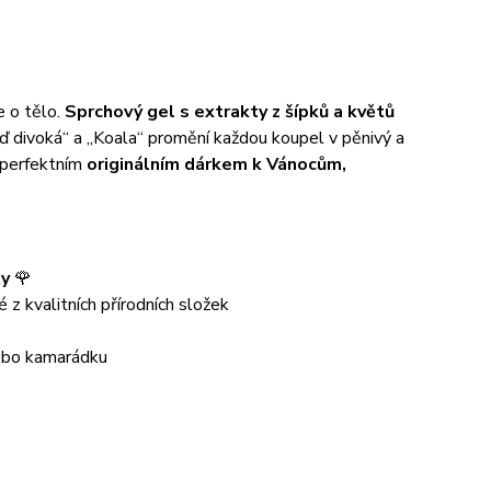
e o tělo.
Sprchový gel s extrakty z šípků a květů
ď divoká“ a „Koala“ promění každou koupel v pěnivý a
e perfektním
originálním dárkem k Vánocům,
ty
🌹
 z kvalitních přírodních složek
 nebo kamarádku