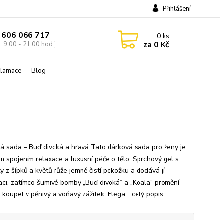
Přihlášení
 606 066 717
0
ks
za
0 Kč
, 9:00 - 21:00 hod.)
eklamace
Blog
á sada – Buď divoká a hravá Tato dárková sada pro ženy je
ím spojením relaxace a luxusní péče o tělo. Sprchový gel s
y z šípků a květů růže jemně čistí pokožku a dodává jí
aci, zatímco šumivé bomby „Buď divoká“ a „Koala“ promění
 koupel v pěnivý a voňavý zážitek. Elega...
celý popis