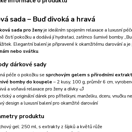
cké informace o produktu
vá sada – Buď divoká a hravá
ková sada pro ženy
je ideálním spojením relaxace a luxusní péč
ě čistí pokožku a dodává jí hydrataci, zatímco šumivé bomby „Bu
žitek. Elegantní balení je připravené k okamžitému darování a j
inám nebo svátku
.
ody dárkové sady
ná péče o pokožku se
sprchovým gelem s přírodními extrak
mivé bomby do koupele
– 2 kusy, 100 g, průměr 6 cm, vyrobené
ivá a voňavá relaxace pro ženy a dívky 🛁
ktický a originální dárek pro přítelkyni, manželku, dceru, vnučku
vý design a luxusní balení pro okamžité darování
ametry produktu
chový gel: 250 ml, s extrakty z šípků a květů růže