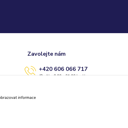
Zavolejte nám
+420 606 066 717
(Po-Ne, 9:00 - 21:00 hod.)
info@darkolandia.cz
obrazovat informace