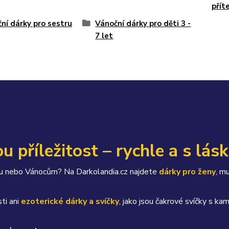
přít
ní dárky pro sestru
Vánoční dárky pro děti 3 -
7 let
u příležitost – rychle a s lás
átku nebo Vánocům? Na Darkolandia.cz najdete
dárky pro ženy
, m
ti ani
ezoterické dárky a svíčky
, jako jsou čakrové svíčky s 