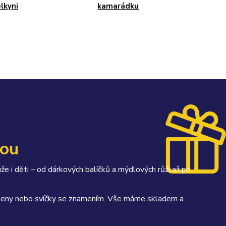
elkyni
kamarádku
kou
uže i děti – od dárkových balíčků a mýdlových růží až po
kameny nebo svíčky se znamením. Vše máme skladem a