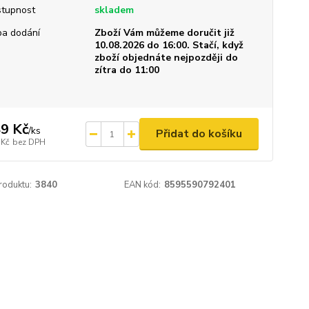
tupnost
skladem
a dodání
Zboží Vám můžeme doručit již
10.08.2026 do 16:00. Stačí, když
zboží objednáte nejpozději do
zítra do 11:00
9 Kč
/
ks
Přidat do košíku
 Kč
bez DPH
roduktu:
3840
EAN kód:
8595590792401