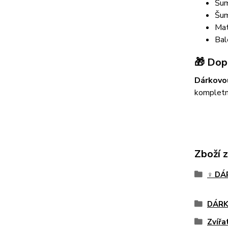
Šum
Šum
Mat
Bal
🎁 Dop
Dárkovou
kompletní
Zboží 
♀️ D
DÁRK
Zvířa