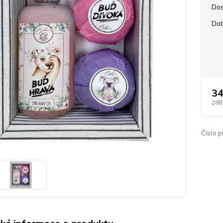
Dos
Dob
34
288
Číslo p