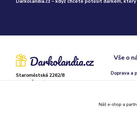
Darkolandia.cz – když chcete potěšit dárkem, který
Vše o n
Doprava a 
Staroměstská 2262/8
37004 České Budějovice
Obchodní p
Sklad: Adamov
Odstoupení
U hřiště 22, 373 71
Náš e-shop a partn
Kontakty