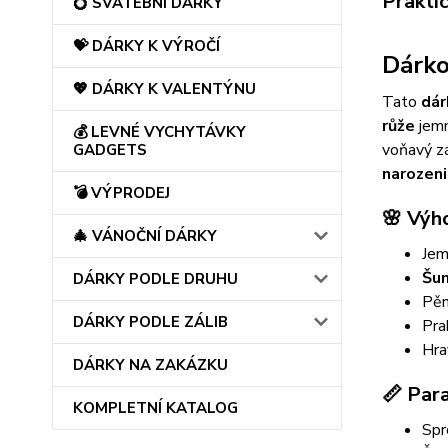
Prakti
💍 SVATEBNÍ DÁRKY
💝 DÁRKY K VÝROČÍ
Dárko
💖 DÁRKY K VALENTÝNU
Tato
dár
růže
jemn
💰 LEVNÉ VYCHYTÁVKY
voňavý zá
GADGETS
narozen
💣 VÝPRODEJ
🌸 Výh
🎄 VÁNOČNÍ DÁRKY
Jem
Šu
DÁRKY PODLE DRUHU
Pěn
DÁRKY PODLE ZÁLIB
Pra
Hra
DÁRKY NA ZAKÁZKU
📏 Par
KOMPLETNÍ KATALOG
Spr