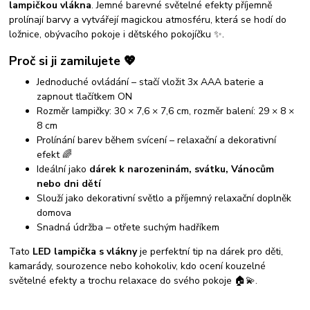
lampičkou vlákna
. Jemné barevné světelné efekty příjemně
prolínají barvy a vytvářejí magickou atmosféru, která se hodí do
ložnice, obývacího pokoje i dětského pokojíčku ✨.
Proč si ji zamilujete 💖
Jednoduché ovládání – stačí vložit 3x AAA baterie a
zapnout tlačítkem ON
Rozměr lampičky: 30 × 7,6 × 7,6 cm, rozměr balení: 29 × 8 ×
8 cm
Prolínání barev během svícení – relaxační a dekorativní
efekt 🌈
Ideální jako
dárek k narozeninám, svátku, Vánocům
nebo dni dětí
Slouží jako dekorativní světlo a příjemný relaxační doplněk
domova
Snadná údržba – otřete suchým hadříkem
Tato
LED lampička s vlákny
je perfektní tip na dárek pro děti,
kamarády, sourozence nebo kohokoliv, kdo ocení kouzelné
světelné efekty a trochu relaxace do svého pokoje 🏠💫.