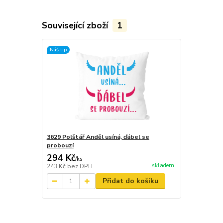
Související zboží
1
Náš tip
3629 Polštář Anděl usíná, ďábel se
probouzí
294 Kč
/
ks
skladem
243 Kč
bez DPH
Přidat do košíku