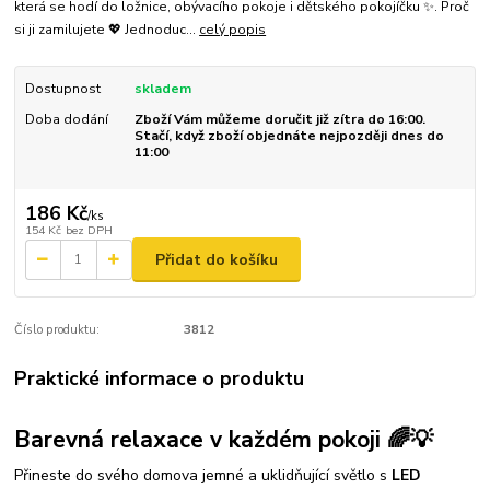
která se hodí do ložnice, obývacího pokoje i dětského pokojíčku ✨. Proč
si ji zamilujete 💖 Jednoduc...
celý popis
Dostupnost
skladem
Doba dodání
Zboží Vám můžeme doručit již zítra do 16:00.
Stačí, když zboží objednáte nejpozději dnes do
11:00
186 Kč
/
ks
154 Kč
bez DPH
Přidat do košíku
Číslo produktu:
3812
Praktické informace o produktu
Barevná relaxace v každém pokoji 🌈💡
Přineste do svého domova jemné a uklidňující světlo s
LED