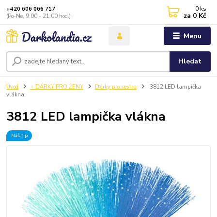
0
ks
+420 606 066 717
za
0 Kč
(Po-Ne, 9:00 - 21:00 hod.)
Menu
Hledat
Úvod
♀️ DÁRKY PRO ŽENY
Dárky pro sestru
3812 LED lampička
vlákna
3812 LED lampička vlákna
Náš tip