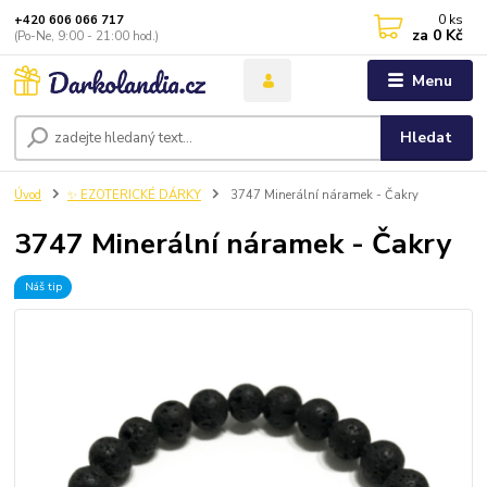
0
ks
+420 606 066 717
za
0 Kč
(Po-Ne, 9:00 - 21:00 hod.)
Menu
Hledat
Úvod
✨ EZOTERICKÉ DÁRKY
3747 Minerální náramek - Čakry
3747 Minerální náramek - Čakry
Náš tip