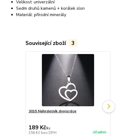
Velikost: univerzální
Sedm druhů kamenů + korálek slon
Materiál: přírodní minerály
Související zboží
3
Doporučujeme
Akce
3015 Náhrdelník dvojsrdce
3254 Nárame
Ametyst
189 Kč
146 Kč
/
ks
/
ks
skladem
156 Kč
bez DPH
121 Kč
bez 