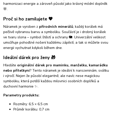
harmonizaci energie a zároveň působí jako krásný módní doplněk
🌸.
Proč si ho zamilujete 💖
Náramek je vyroben z
přírodních minerálů
, každý korálek má
pečlivě vybranou barvu a symboliku. Součástí je i drobný korálek
ve tvaru slona – symbol štěstí a ochrany 🐘. Univerzální velikost
umožňuje pohodlné nošení každému zápěstí, a tak si můžete svou
energii vychutnat kdykoli během dne.
Ideální dárek pro ženy 🎁
Hledáte
originální dárek pro maminku, manželku, kamarádku
nebo přítelkyni
? Tento náramek je ideální k narozeninám, svátku
i výročí. Nejen že působí elegantně, ale navíc nese magickou
symboliku, která potěší každou milovnici osobních doplňků a
duchovní harmonie ✨.
Parametry produktu:
Rozměry: 6,5 × 6,5 cm
Průměr korálku: 0,7 cm