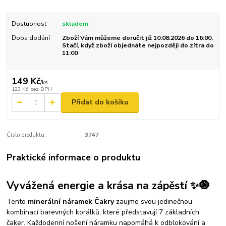
Dostupnost
skladem
Doba dodání
Zboží Vám můžeme doručit již 10.08.2026 do 16:00.
Stačí, když zboží objednáte nejpozději do zítra do
11:00
149 Kč
/
ks
123 Kč
bez DPH
Přidat do košíku
Číslo produktu:
3747
Praktické informace o produktu
Vyvážená energie a krása na zápěstí ✨🧿
Tento
minerální náramek Čakry
zaujme svou jedinečnou
kombinací barevných korálků, které představují 7 základních
čaker. Každodenní nošení náramku napomáhá k odblokování a