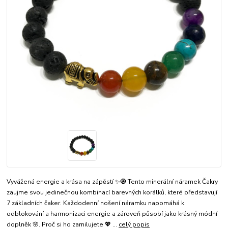
Vyvážená energie a krása na zápěstí ✨🧿 Tento minerální náramek Čakry
zaujme svou jedinečnou kombinací barevných korálků, které představují
7 základních čaker. Každodenní nošení náramku napomáhá k
odblokování a harmonizaci energie a zároveň působí jako krásný módní
doplněk 🌸. Proč si ho zamilujete 💖 ...
celý popis