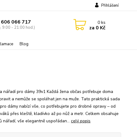
Přihlášení
 606 066 717
0
ks
za
0 Kč
, 9:00 - 21:00 hod.)
eklamace
Blog
da nářadí pro dámy 39v1 Každá žena občas potřebuje doma
pravit a nemůže se spoléhat jen na muže. Tato praktická sada
 pro dámy nabízí vše, co potřebujete pro drobné opravy – od
váků přes kleště, kladívko až po nůž a metr. Celkem obsahuje
ů nářadí, vše elegantně uspořádan...
celý popis