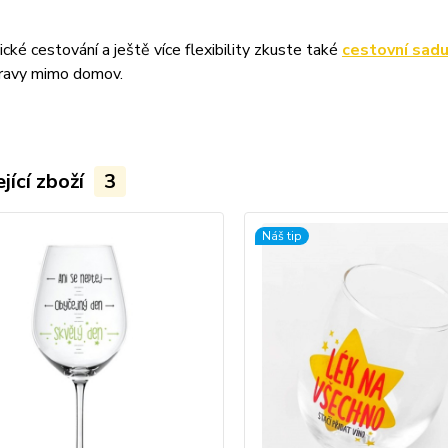
ické cestování a ještě více flexibility zkuste také
cestovní sad
pravy mimo domov.
jící zboží
3
Náš tip