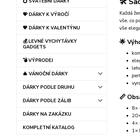
🛠️ S
💍 SVATEBNÍ DÁRKY
Každá že
💝 DÁRKY K VÝROČÍ
vše, co p
💖 DÁRKY K VALENTÝNU
vše eleg
🌟 Výh
💰 LEVNÉ VYCHYTÁVKY
GADGETS
kom
💣 VÝPRODEJ
ele
leh
🎄 VÁNOČNÍ DÁRKY
per
vyr
DÁRKY PODLE DRUHU
📏 Obs
DÁRKY PODLE ZÁLIB
8× 
DÁRKY NA ZAKÁZKU
20×
4× 
KOMPLETNÍ KATALOG
1× 