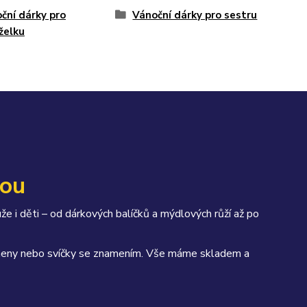
ční dárky pro
Vánoční dárky pro sestru
želku
kou
uže i děti – od dárkových balíčků a mýdlových růží až po
kameny nebo svíčky se znamením. Vše máme skladem a