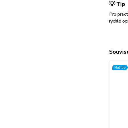
💡 Tip
Pro prakt
rychlé o
Souvise
Náš tip