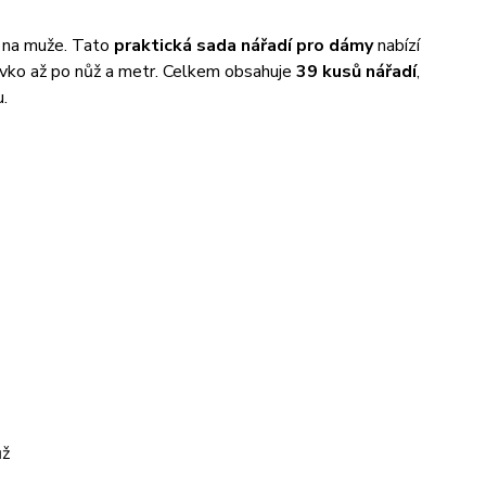
n na muže. Tato
praktická sada nářadí pro dámy
nabízí
ívko až po nůž a metr. Celkem obsahuje
39 kusů nářadí
,
.
ůž