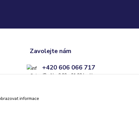
Zavolejte nám
+420 606 066 717
(Po-Ne, 9:00 - 21:00 hod.)
info@darkolandia.cz
obrazovat informace