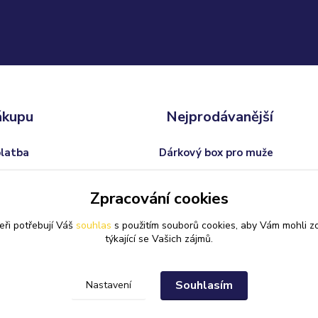
ákupu
Nejprodávanější
platba
Dárkový box pro muže
odmínky
Trofej s vlastním textem
Zpracování cookies
 od smlouvy
Dárkový balíček pro ženy
eři potřebují Váš
souhlas
s použitím souborů cookies, aby Vám mohli z
Svatební skleničky na sekt
týkající se Vašich zájmů.
Souhlasím
Nastavení