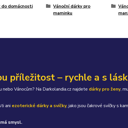
y do domácnosti
Vánoční dárky pro
Váno
maminku
man
u příležitost – rychle a s lás
átku nebo Vánocům? Na Darkolandia.cz najdete
dárky pro ženy
, m
ti ani
ezoterické dárky a svíčky
, jako jsou čakrové svíčky s 
 má smysl.