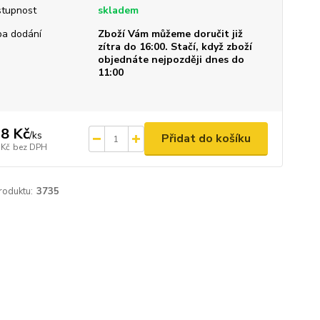
tupnost
skladem
a dodání
Zboží Vám můžeme doručit již
zítra do 16:00. Stačí, když zboží
objednáte nejpozději dnes do
11:00
8 Kč
/
ks
Přidat do košíku
 Kč
bez DPH
roduktu:
3735