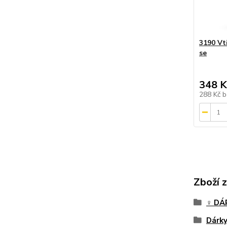
3190 Vt
se
348 K
288 Kč
b
Zboží 
♀️ D
Dárky