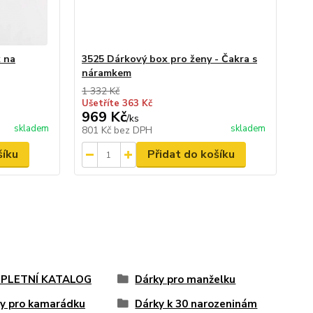
k na
3525 Dárkový box pro ženy - Čakra s
náramkem
1 332 Kč
Ušetříte 363 Kč
969 Kč
/
ks
skladem
skladem
801 Kč
bez DPH
šíku
Přidat do košíku
PLETNÍ KATALOG
Dárky pro manželku
y pro kamarádku
Dárky k 30 narozeninám