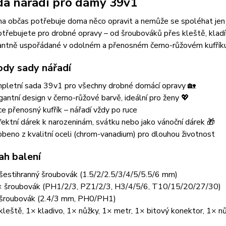
ada nářadí pro dámy 39v1
na občas potřebuje doma něco opravit a nemůže se spoléhat je
otřebujete pro drobné opravy – od šroubováků přes kleště, klad
antně uspořádané v odolném a přenosném černo-růžovém kufříku
ody sady nářadí
pletní sada 39v1 pro všechny drobné domácí opravy 🏡
gantní design v černo-růžové barvě, ideální pro ženy 💖
ce přenosný kufřík – nářadí vždy po ruce
fektní dárek k narozeninám, svátku nebo jako vánoční dárek 🎁
obeno z kvalitní oceli (chrom-vanadium) pro dlouhou životnost
ah balení
šestihranný šroubovák (1.5/2/2.5/3/4/5/5.5/6 mm)
 šroubovák (PH1/2/3, PZ1/2/3, H3/4/5/6, T10/15/20/27/30)
šroubovák (2.4/3 mm, PH0/PH1)
kleště, 1× kladivo, 1× nůžky, 1× metr, 1× bitový konektor, 1× n