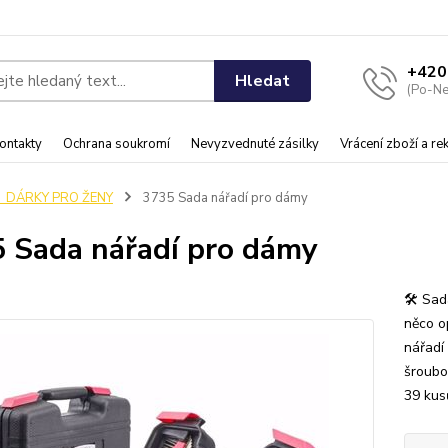
+420
Hledat
(Po-Ne
ontakty
Ochrana soukromí
Nevyzvednuté zásilky
Vrácení zboží a r
♀️ DÁRKY PRO ŽENY
3735 Sada nářadí pro dámy
 Sada nářadí pro dámy
🛠️ Sa
něco o
nářadí
šroubo
39 kus