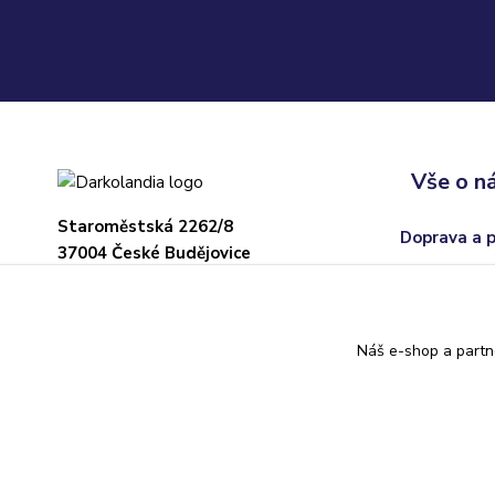
Vše o n
Staroměstská 2262/8
Doprava a 
37004 České Budějovice
Obchodní p
Sklad: Adamov
U hřiště 22, 373 71
Odstoupení
Náš e-shop a partn
Kontakty