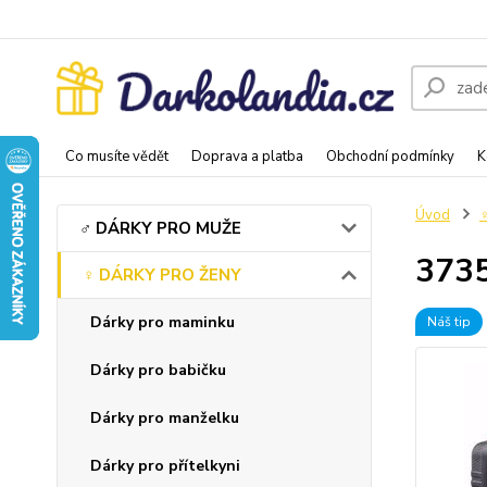
Co musíte vědět
Doprava a platba
Obchodní podmínky
K
Úvod
♂️ DÁRKY PRO MUŽE
3735
♀️ DÁRKY PRO ŽENY
Dárky pro maminku
Náš tip
Dárky pro babičku
Dárky pro manželku
Dárky pro přítelkyni