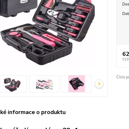
Dos
Dob
62
519
Číslo p
cké informace o produktu