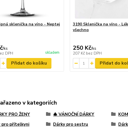
ipná sklenička na víno - Neptej
3190 Sklenička na víno - Lé
všechno
č
250 Kč
/
ks
/
ks
skladem
ez DPH
207 Kč
bez DPH
Přidat do košíku
Přidat do ko
zařazeno v kategoriích
ÁRKY PRO ŽENY
🎄 VÁNOČNÍ DÁRKY
KOM
 pro přítelkyni
Dárky pro sestru
Dárk