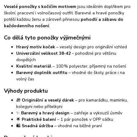
Veselé ponožky s kočičím motivem
jsou ideálním doplňkem pro
školní, pracovní i volnočasový outfit. Barevné a hravé ponožky
potěší každou ženu a zároveň přinesou
pohodlí a zábavu do
každodenního nošení
.
Co dělá tyto ponožky výjimečnými
Hravý motiv koček
– veselý design pro originální vzhled
Univerzální velikost 38-42
– pohodlné pro většinu
dospělých
Kvalitní materiál
– 100 % polyester, příjemný na nošení
Barevný doplněk outfitu
– vhodné do školy, práce i na
volný čas
Výhody produktu
🎁
Originální a veselý dárek
– pro kamarádku, maminku,
kolegyni nebo přítelkyni
✨
Barevný a hravý design
– zahřeje a vykouzlí úsměv
🌟
Praktické balení
– 1 pár ponožek v OPP sáčku
🛍️
Snadná údržba
– vhodné na běžné praní