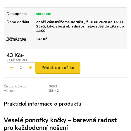
Dostupnost
skladem
Doba dodání
Zboží Vám můžeme doručit již 10.08.2026 do 16:00.
Stačí, když zboží objednáte nejpozději do zítra do
11:00
Běžná cena
142 Kč
43 Kč
/
ks
36 Kč
bez DPH
Přidat do košíku
Číslo produktu:
3659
Velikost:
38-42
Praktické informace o produktu
Veselé ponožky kočky – barevná radost
pro každodenní nošení