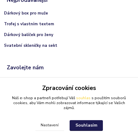
Dárkový box pro muže
Trofej s vlastním textem
Dárkový balíček pro ženy
Svatební skleničky na sekt
Zavolejte nám
+420 606 066 717
Zpracování cookies
(Po-Ne, 9:00 - 21:00 hod.)
Náš e-shop a partneři potřebují Váš
souhlas
s použitím souborů
info@darkolandia.cz
cookies, aby Vám mohli zobrazovat informace týkající se Vašich
zájmů.
Souhlasím
Nastavení