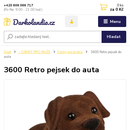
0
ks
+420 606 066 717
za
0 Kč
(Po-Ne, 9:00 - 21:00 hod.)
Menu
Hledat
Úvod
♂️ DÁRKY PRO MUŽE
Dárky pro bratra
3600 Retro pejsek do
auta
3600 Retro pejsek do auta