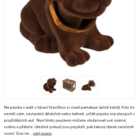
Na pejska v autě s kývací hlavičkou si snad pamatuje úplně každý. Kdo ho
neměl sám, nevlastnil dědeček nebo tatínek, určitě pejska zná alespoň z
projíždějících aut. Nyní tímto pejskem můžete obdarovat své známé,
rodinu a přátele. Ideálně pokud jsou pejskaři, pak takový dárek zaručeně
ocení. Sice ne...
celý popis