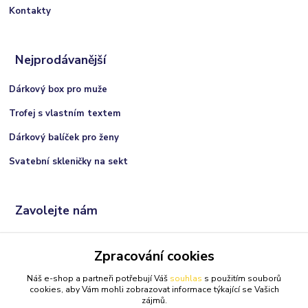
Kontakty
Nejprodávanější
Dárkový box pro muže
Trofej s vlastním textem
Dárkový balíček pro ženy
Svatební skleničky na sekt
Zavolejte nám
+420 606 066 717
Zpracování cookies
(Po-Ne, 9:00 - 21:00 hod.)
Náš e-shop a partneři potřebují Váš
souhlas
s použitím souborů
info@darkolandia.cz
cookies, aby Vám mohli zobrazovat informace týkající se Vašich
zájmů.