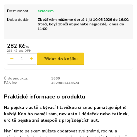
Dostupnost
skladem
Doba dodání
Zboží Vám můžeme doručit již 10.08.2026 do 16:00.
Stačí, když zboží objednáte nejpozději dnes do
11:00
282 Kč
/
ks
233 Kč
bez DPH
Přidat do košíku
Číslo produktu:
3600
EAN kód:
4029811448524
Praktické informace o produktu
Na pejska v autě s kývací hlavičkou si snad pamatuje úplně
každý. Kdo ho neměl sám, nevlastnil dědeček nebo tatínek,
určitě pejska zná alespoň z projíždějících aut.
Nyní tímto pejskem můžete obdarovat své známé, rodinu a