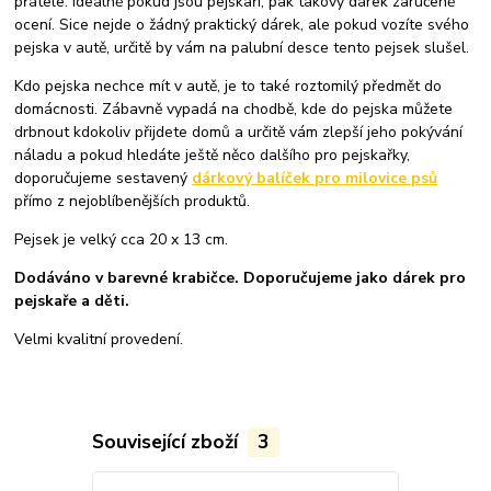
přátele. Ideálně pokud jsou pejskaři, pak takový dárek zaručeně
ocení. Sice nejde o žádný praktický dárek, ale pokud vozíte svého
pejska v autě, určitě by vám na palubní desce tento pejsek slušel.
Kdo pejska nechce mít v autě, je to také roztomilý předmět do
domácnosti. Zábavně vypadá na chodbě, kde do pejska můžete
drbnout kdokoliv přijdete domů a určitě vám zlepší jeho pokývání
náladu a pokud hledáte ještě něco dalšího pro pejskařky,
doporučujeme sestavený
dárkový balíček pro milovice psů
přímo z nejoblíbenějších produktů.
Pejsek je velký cca 20 x 13 cm.
Dodáváno v barevné krabičce. Doporučujeme jako dárek pro
pejskaře a děti.
Velmi kvalitní provedení.
Související zboží
3